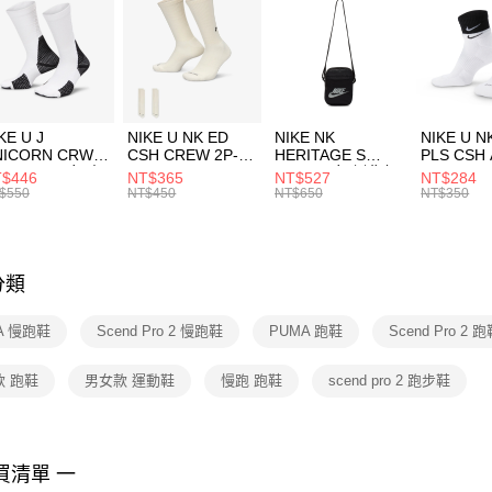
３．安心
每筆NT$1
【「AFT
宅配
１．於結帳
付」結帳
每筆NT$1
２．訂單
３．收到繳
KE U J
NIKE U NK ED
NIKE NK
NIKE U N
／ATM／
NICORN CRW
CSH CREW 2P-
HERITAGE S
PLS CSH 
※ 請注意
R -160 男女 中
144 EMBRDY 男
SMIT 男女 側背包
144 DBL
$446
NT$365
NT$527
NT$284
絡購買商品
襪 FZ3393100
女 短統襪
BA5871010
襪 DH405
$550
NT$450
NT$650
NT$350
先享後付
FZ3073133
※ 交易是
是否繳費成
付客戶支
分類
【注意事
１．透過由
A 慢跑鞋
Scend Pro 2 慢跑鞋
PUMA 跑鞋
Scend Pro 2 
交易，需
求債權轉
２．關於
款 跑鞋
男女款 運動鞋
慢跑 跑鞋
scend pro 2 跑步鞋
https://aft
３．未成
「AFTE
任。
買清單 一
４．使用「