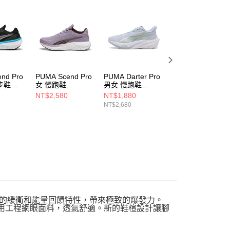
核予不同之上限額度；若仍有額度不足之情形，本公司將視審查
用戶進行身份認證。
一人註冊多個帳號或使用他人資訊註冊。若發現惡意使用之情
科技股份有限公司將有權停止該用戶之使用額度並採取法律行
nd Pro
PUMA Scend Pro
PUMA Darter Pro
PUMA Darter Pro
步鞋
女 慢跑鞋
男女 慢跑鞋
男女 慢跑鞋
37877627
31015216
31015218
NT$2,580
NT$1,880
NT$1,880
NT$2,680
NT$2,680
，提供卓越的緩衝和能量回饋特性，帶來極致的爆發力。
採用工程網眼面料，透氣舒適。新的鞋楦設計讓腳
。