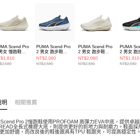
即時審查
結果請求
５．嚴禁
形，恩沛
動。
MA Scend Pro
PUMA Scend Pro
PUMA Scend Pro
PUMA Sce
 男女 慢跑鞋
2 男女 跑步鞋
2 男女 跑步鞋
2 男女 跑
077908
31077917
31077922
31077915
$1,810
NT$2,060
NT$2,060
NT$1,810
$2,580
NT$2,580
NT$2,580
NT$2,580
說明
相關推薦
A Scend Pro 2慢跑鞋使用PROFOAM 高彈力EVA中底
TREAD全長式橡膠大底，則提供更好的抓地力與耐磨力。鞋面
更加舒適，而改良後的鞋後跟具有TPU 鞋跟夾，可提高穩定性