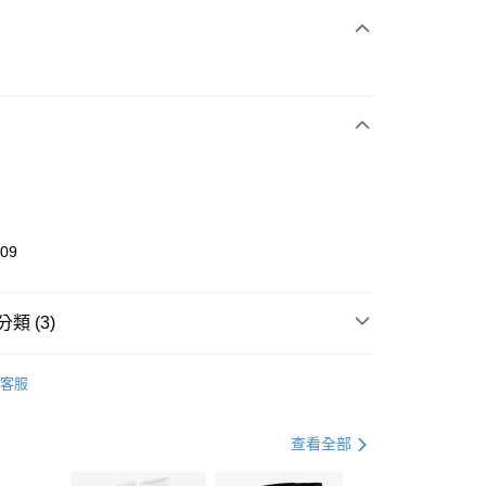
次付款
期付款
0 利率 每期
NT$860
21家銀行
庫商業銀行
第一商業銀行
業銀行
彰化商業銀行
業儲蓄銀行
台北富邦商業銀行
華商業銀行
兆豐國際商業銀行
909
小企業銀行
台中商業銀行
台灣）商業銀行
華泰商業銀行
業銀行
遠東國際商業銀行
類 (3)
業銀行
永豐商業銀行
享後付
業銀行
星展（台灣）商業銀行
UMA
全系列鞋款
客服
際商業銀行
中國信託商業銀行
FTEE先享後付」】
跑步訓練
鞋
天信用卡公司
先享後付是「在收到商品之後才付款」的支付方式。 讓您購物簡單
心！
兒童/青少年｜鞋服6折起
查看全部
：不需註冊會員、不需綁卡、不需儲值。
：只要手機號碼，簡訊認證，即可結帳。
(快速到店)