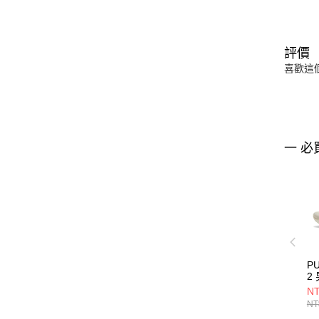
評價
喜歡這
一 必
PU
2
31
NT
NT