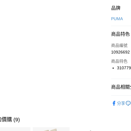
付款方式
品牌
信用卡一
PUMA
信用卡分
商品特色
3 期 
商品編號
合作金
LINE Pay
10926692
華南商
Apple Pay
上海商
商品特色
國泰世
31077
悠遊付
臺灣中
匯豐（
全盈+PAY
聯邦商
商品相關分
元大商
AFTEE先
玉山商
品牌
P
相關說明
分享
台新國
【關於「A
運動類型
台灣樂
AFTEE
便利好安
促銷活動
運送方式
價購 (9)
１．簡單
２．便利
7-11取貨