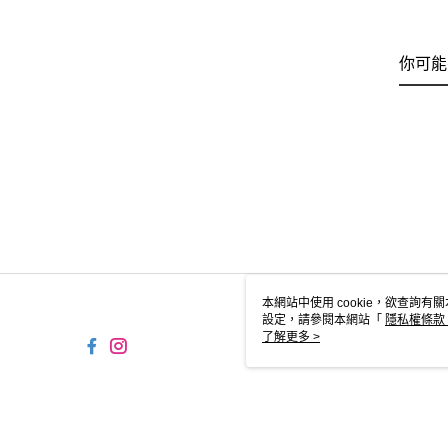
你可能
本網站中使用 cookie，欲查詢有關
設定，請參閱本網站「
隱私權條款
使用 cookie。
了解更多 >