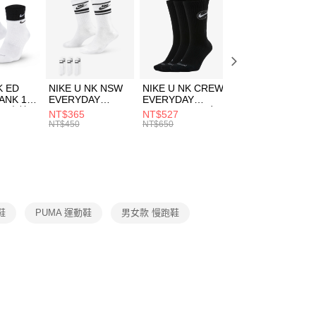
：先確認商品／服務後，再付款。
00，滿NT$1,500(含以上)免運費
EE先享後付」結帳流程】
方式選擇「AFTEE先享後付」後，將跳轉至「AFTEE先享後
頁面，進行簡訊認證並確認金額後，即可完成結帳。
00，滿NT$1,500(含以上)免運費
成立數日內，您將收到繳費通知簡訊。
費通知簡訊後14天內，點擊此簡訊中的連結，可透過四大超商
K ED
NIKE U NK NSW
NIKE U NK CREW
NIKE U NK
網路銀行／等多元方式進行付款，方視為交易完成。
ANK 1P
EVERYDAY
EVERYDAY
EVERYDAY LTW
：結帳手續完成當下不需立刻繳費，但若您需要取消訂單，請聯
 男 中統
ESSENTIAL CR
BBALL 3PR 男女
ANKLE 3PR 男女
NT$365
NT$527
NT$365
的店家。未經商家同意取消之訂單仍視為有效，需透過AFTEE
8104
男女 短統襪
長統襪
踝襪 SX7677010
NT$450
NT$650
NT$450
繳納相關費用。
DX5089103
DA2123010
否成功請以「AFTEE先享後付 」之結帳頁面顯示為準，若有關於
功／繳費後需取消欲退款等相關疑問，請聯繫「AFTEE先享後
援中心」
https://netprotections.freshdesk.com/support/home
項】
恩沛科技股份有限公司提供之「AFTEE先享後付」服務完成之
跑鞋
PUMA 運動鞋
男女款 慢跑鞋
依本服務之必要範圍內提供個人資料，並將交易相關給付款項請
讓予恩沛科技股份有限公司。
個人資料處理事宜，請瀏覽以下網址：
ee.tw/terms/#terms3
年的使用者請事先徵得法定代理人或監護人之同意方可使用
E先享後付」，若未經同意申辦者引起之損失，本公司不負相關責
AFTEE先享後付」時，將依據個別帳號之用戶狀況，依本公司