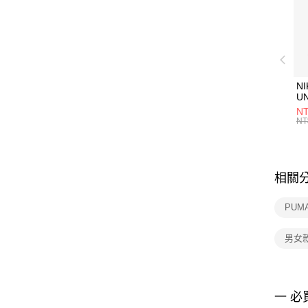
NI
U
1P
NT
統
NT
相關
PUM
男女
一 必