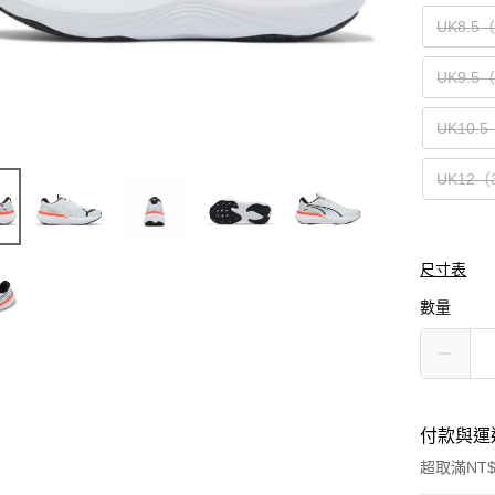
UK8.5
UK9.5
UK10.5
UK12（
尺寸表
數量
付款與運
超取滿NT$