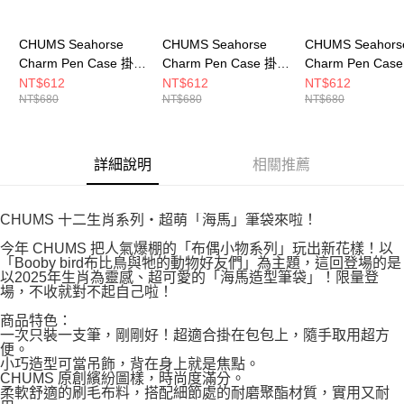
CHUMS Seahorse
CHUMS Seahorse
CHUMS Seahors
Charm Pen Case 掛飾
Charm Pen Case 掛飾
Charm Pen Cas
筆套 CH603871R079
筆套 CH603871Z098
筆套 CH603871N
NT$612
NT$612
NT$612
NT$680
NT$680
NT$680
詳細說明
相關推薦
CHUMS 十二生肖系列・超萌「海馬」筆袋來啦！
今年 CHUMS 把人氣爆棚的「布偶小物系列」玩出新花樣！以
「Booby bird布比鳥與牠的動物好友們」為主題，這回登場的是
以2025年生肖為靈感、超可愛的「海馬造型筆袋」！限量登
場，不收就對不起自己啦！
商品特色：
一次只裝一支筆，剛剛好！超適合掛在包包上，隨手取用超方
便。
小巧造型可當吊飾，背在身上就是焦點。
CHUMS 原創繽紛圖樣，時尚度滿分。
柔軟舒適的刷毛布料，搭配細節處的耐磨聚酯材質，實用又耐