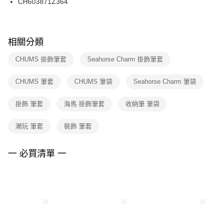
CH603871Z364
ATM／網路銀行／等多元方式進行付款，方視為交易完成。
※ 請注意：結帳手續完成當下不需立刻繳費，但若您需要取消訂單，請聯絡
購買商品的店家。未經商家同意取消之訂單仍視為有效，需透過AFTEE先享
後付繳納相關費用。
※ 交易是否成功請以「AFTEE先享後付 」之結帳頁面顯示為準，若有關於
相關分類
是否繳費成功／繳費後需取消欲退款等相關疑問，請聯繫「AFTEE先享後付
客戶支援中心」
https://netprotections.freshdesk.com/support/home
CHUMS 掛飾筆套
Seahorse Charm 掛飾筆套
【注意事項】
CHUMS 筆套
CHUMS 筆袋
Seahorse Charm 筆袋
１．透過由恩沛科技股份有限公司提供之「AFTEE先享後付」服務完成之交
易，需依本服務之必要範圍內提供個人資料，並將交易相關給付款項請求債
權轉讓予恩沛科技股份有限公司。
掛飾 筆套
海馬 掛飾筆套
收納筆 筆袋
２．關於個人資料處理事宜，請瀏覽以下網址：
https://aftee.tw/terms/#terms3
潮玩 筆套
裝飾 筆套
３．未成年的使用者請事先徵得法定代理人或監護人之同意方可使用
「AFTEE先享後付」，若未經同意申辦者引起之損失，本公司不負相關責
任。
一 必買清單 一
４．使用「AFTEE先享後付」時，將依據個別帳號之用戶狀況，依本公司即
時審查核予不同之上限額度；若仍有額度不足之情形，本公司將視審查結果
請求用戶進行身份認證。
５．嚴禁一人註冊多個帳號或使用他人資訊註冊。若發現惡意使用之情形，
恩沛科技股份有限公司將有權停止該用戶之使用額度並採取法律行動。