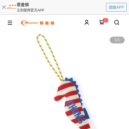
摩曼頓
開啟APP
立刻使用官方APP
0
1
/
1