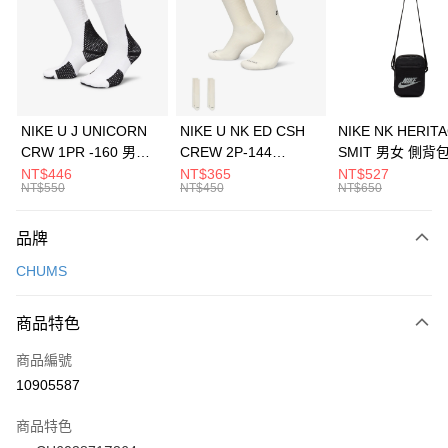
3 期 0 利率 每期
NT$226
21家銀行
合作金庫商業銀行
第一商業銀行
LINE Pay
華南商業銀行
彰化商業銀行
Apple Pay
上海商業儲蓄銀行
台北富邦商業銀行
國泰世華商業銀行
兆豐國際商業銀行
悠遊付
臺灣中小企業銀行
台中商業銀行
NIKE U J UNICORN
NIKE U NK ED CSH
NIKE NK HERIT
匯豐（台灣）商業銀行
華泰商業銀行
CRW 1PR -160 男女
CREW 2P-144
SMIT 男女 側背
全盈+PAY
聯邦商業銀行
遠東國際商業銀行
中統襪 FZ3393100
EMBRDY 男女 短統襪
BA5871010
NT$446
NT$365
NT$527
元大商業銀行
永豐商業銀行
NT$550
NT$450
NT$650
AFTEE先享後付
FZ3073133
玉山商業銀行
星展（台灣）商業銀行
相關說明
台新國際商業銀行
中國信託商業銀行
品牌
【關於「AFTEE先享後付」】
台灣樂天信用卡公司
AFTEE先享後付是「在收到商品之後才付款」的支付方式。 讓您購物簡單
運送方式
CHUMS
便利好安心！
１．簡單：不需註冊會員、不需綁卡、不需儲值。
7-11取貨(快速到店)
２．便利：只要手機號碼，簡訊認證，即可結帳。
商品特色
每筆NT$100，滿NT$1,500(含以上)免運費
３．安心：先確認商品／服務後，再付款。
商品編號
宅配
【「AFTEE先享後付」結帳流程】
１．於結帳方式選擇「AFTEE先享後付」後，將跳轉至「AFTEE先享後付」
10905587
每筆NT$100，滿NT$1,500(含以上)免運費
結帳頁面，進行簡訊認證並確認金額後，即可完成結帳。
２．訂單成立數日內，您將收到繳費通知簡訊。
商品特色
３．收到繳費通知簡訊後14天內，點擊此簡訊中的連結，可透過四大超商／