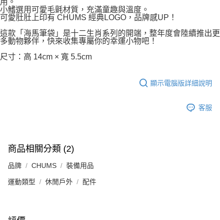
用。
小鰭選用可愛毛氈材質，充滿童趣與溫度。
可愛肚肚上印有 CHUMS 經典LOGO，品牌感UP！
這款「海馬筆袋」是十二生肖系列的開端，整年度會陸續推出更
多動物夥伴，快來收集專屬你的幸運小物吧！
尺寸：高 14cm × 寬 5.5cm
顯示電腦版詳細說明
客服
商品相關分類 (2)
品牌
CHUMS
裝備用品
運動類型
休閒戶外
配件