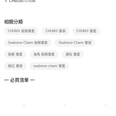
CH603871T036
ATM／網路銀行／等多元方式進行付款，方視為交易完成。
※ 請注意：結帳手續完成當下不需立刻繳費，但若您需要取消訂單，請聯絡
購買商品的店家。未經商家同意取消之訂單仍視為有效，需透過AFTEE先享
後付繳納相關費用。
※ 交易是否成功請以「AFTEE先享後付 」之結帳頁面顯示為準，若有關於
相關分類
是否繳費成功／繳費後需取消欲退款等相關疑問，請聯繫「AFTEE先享後付
客戶支援中心」
https://netprotections.freshdesk.com/support/home
CHUMS 掛飾筆套
CHUMS 筆袋
CHUMS 筆套
【注意事項】
Seahorse Charm 掛飾筆套
Seahorse Charm 筆袋
１．透過由恩沛科技股份有限公司提供之「AFTEE先享後付」服務完成之交
易，需依本服務之必要範圍內提供個人資料，並將交易相關給付款項請求債
權轉讓予恩沛科技股份有限公司。
掛飾 筆套
海馬 掛飾筆套
潮玩 筆套
２．關於個人資料處理事宜，請瀏覽以下網址：
https://aftee.tw/terms/#terms3
辦公 筆袋
seahorse charm 筆套
３．未成年的使用者請事先徵得法定代理人或監護人之同意方可使用
「AFTEE先享後付」，若未經同意申辦者引起之損失，本公司不負相關責
任。
一 必買清單 一
４．使用「AFTEE先享後付」時，將依據個別帳號之用戶狀況，依本公司即
時審查核予不同之上限額度；若仍有額度不足之情形，本公司將視審查結果
請求用戶進行身份認證。
５．嚴禁一人註冊多個帳號或使用他人資訊註冊。若發現惡意使用之情形，
恩沛科技股份有限公司將有權停止該用戶之使用額度並採取法律行動。