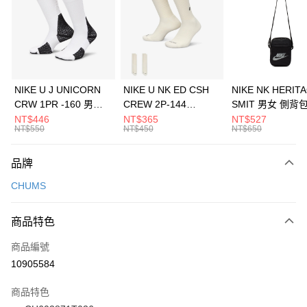
3 期 0 利率 每期
NT$226
21家銀行
合作金庫商業銀行
第一商業銀行
LINE Pay
華南商業銀行
彰化商業銀行
Apple Pay
上海商業儲蓄銀行
台北富邦商業銀行
國泰世華商業銀行
兆豐國際商業銀行
悠遊付
臺灣中小企業銀行
台中商業銀行
NIKE U J UNICORN
NIKE U NK ED CSH
NIKE NK HERIT
匯豐（台灣）商業銀行
華泰商業銀行
CRW 1PR -160 男女
CREW 2P-144
SMIT 男女 側背
全盈+PAY
聯邦商業銀行
遠東國際商業銀行
中統襪 FZ3393100
EMBRDY 男女 短統襪
BA5871010
NT$446
NT$365
NT$527
元大商業銀行
永豐商業銀行
NT$550
NT$450
NT$650
AFTEE先享後付
FZ3073133
玉山商業銀行
星展（台灣）商業銀行
相關說明
台新國際商業銀行
中國信託商業銀行
品牌
【關於「AFTEE先享後付」】
台灣樂天信用卡公司
AFTEE先享後付是「在收到商品之後才付款」的支付方式。 讓您購物簡單
運送方式
CHUMS
便利好安心！
１．簡單：不需註冊會員、不需綁卡、不需儲值。
7-11取貨(快速到店)
２．便利：只要手機號碼，簡訊認證，即可結帳。
商品特色
每筆NT$100，滿NT$1,500(含以上)免運費
３．安心：先確認商品／服務後，再付款。
商品編號
宅配
【「AFTEE先享後付」結帳流程】
１．於結帳方式選擇「AFTEE先享後付」後，將跳轉至「AFTEE先享後付」
10905584
每筆NT$100，滿NT$1,500(含以上)免運費
結帳頁面，進行簡訊認證並確認金額後，即可完成結帳。
２．訂單成立數日內，您將收到繳費通知簡訊。
商品特色
３．收到繳費通知簡訊後14天內，點擊此簡訊中的連結，可透過四大超商／