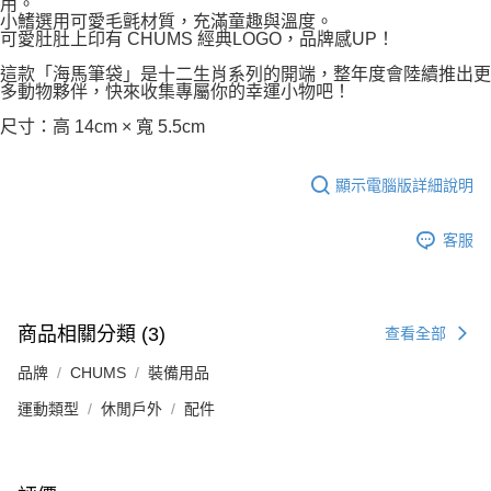
用。
小鰭選用可愛毛氈材質，充滿童趣與溫度。
可愛肚肚上印有 CHUMS 經典LOGO，品牌感UP！
這款「海馬筆袋」是十二生肖系列的開端，整年度會陸續推出更
多動物夥伴，快來收集專屬你的幸運小物吧！
尺寸：高 14cm × 寬 5.5cm
顯示電腦版詳細說明
客服
商品相關分類 (3)
查看全部
品牌
CHUMS
裝備用品
運動類型
休閒戶外
配件