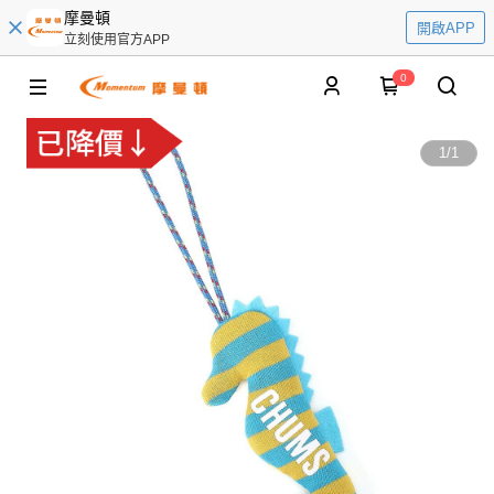
摩曼頓
開啟APP
立刻使用官方APP
0
1
/
1