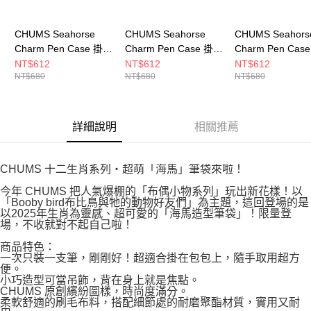
CHUMS Seahorse
CHUMS Seahorse
CHUMS Seahors
Charm Pen Case 掛飾
Charm Pen Case 掛飾
Charm Pen Cas
筆套 CH603871Z098
筆套 CH603871R079
筆套 CH603871N
NT$612
NT$612
NT$612
NT$680
NT$680
NT$680
詳細說明
相關推薦
CHUMS 十二生肖系列・超萌「海馬」筆袋來啦！
今年 CHUMS 把人氣爆棚的「布偶小物系列」玩出新花樣！以
「Booby bird布比鳥與牠的動物好友們」為主題，這回登場的是
以2025年生肖為靈感、超可愛的「海馬造型筆袋」！限量登
場，不收就對不起自己啦！
商品特色：
一次只裝一支筆，剛剛好！超適合掛在包包上，隨手取用超方
便。
小巧造型可當吊飾，背在身上就是焦點。
CHUMS 原創繽紛圖樣，時尚度滿分。
柔軟舒適的刷毛布料，搭配細節處的耐磨聚酯材質，實用又耐