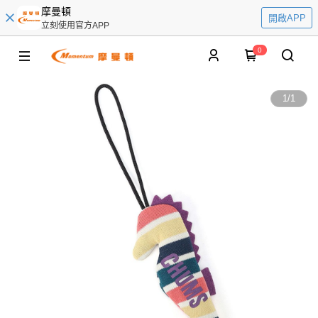
摩曼頓
開啟APP
立刻使用官方APP
0
1
/
1