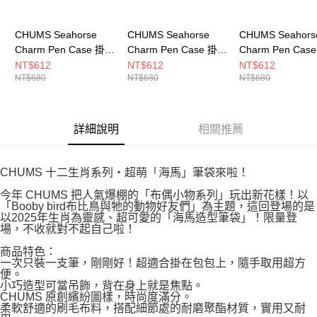
CHUMS Seahorse
CHUMS Seahorse
CHUMS Seahors
Charm Pen Case 掛飾
Charm Pen Case 掛飾
Charm Pen Cas
筆套 CH603871Z098
筆套 CH603871Z031
筆套 CH603871R
NT$612
NT$612
NT$612
NT$680
NT$680
NT$680
詳細說明
相關推薦
CHUMS 十二生肖系列・超萌「海馬」筆袋來啦！
今年 CHUMS 把人氣爆棚的「布偶小物系列」玩出新花樣！以
「Booby bird布比鳥與牠的動物好友們」為主題，這回登場的是
以2025年生肖為靈感、超可愛的「海馬造型筆袋」！限量登
場，不收就對不起自己啦！
商品特色：
一次只裝一支筆，剛剛好！超適合掛在包包上，隨手取用超方
便。
小巧造型可當吊飾，背在身上就是焦點。
CHUMS 原創繽紛圖樣，時尚度滿分。
柔軟舒適的刷毛布料，搭配細節處的耐磨聚酯材質，實用又耐