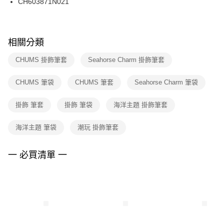
CH603871N021
ATM／網路銀行／等多元方式進行付款，方視為交易完成。
※ 請注意：結帳手續完成當下不需立刻繳費，但若您需要取消訂單，請聯絡
購買商品的店家。未經商家同意取消之訂單仍視為有效，需透過AFTEE先享
後付繳納相關費用。
※ 交易是否成功請以「AFTEE先享後付 」之結帳頁面顯示為準，若有關於
相關分類
是否繳費成功／繳費後需取消欲退款等相關疑問，請聯繫「AFTEE先享後付
客戶支援中心」
https://netprotections.freshdesk.com/support/home
CHUMS 掛飾筆套
Seahorse Charm 掛飾筆套
【注意事項】
CHUMS 筆袋
CHUMS 筆套
Seahorse Charm 筆袋
１．透過由恩沛科技股份有限公司提供之「AFTEE先享後付」服務完成之交
易，需依本服務之必要範圍內提供個人資料，並將交易相關給付款項請求債
權轉讓予恩沛科技股份有限公司。
掛飾 筆套
掛飾 筆袋
海洋主題 掛飾筆套
２．關於個人資料處理事宜，請瀏覽以下網址：
https://aftee.tw/terms/#terms3
海洋主題 筆袋
潮玩 掛飾筆套
３．未成年的使用者請事先徵得法定代理人或監護人之同意方可使用
「AFTEE先享後付」，若未經同意申辦者引起之損失，本公司不負相關責
任。
一 必買清單 一
４．使用「AFTEE先享後付」時，將依據個別帳號之用戶狀況，依本公司即
時審查核予不同之上限額度；若仍有額度不足之情形，本公司將視審查結果
請求用戶進行身份認證。
５．嚴禁一人註冊多個帳號或使用他人資訊註冊。若發現惡意使用之情形，
恩沛科技股份有限公司將有權停止該用戶之使用額度並採取法律行動。