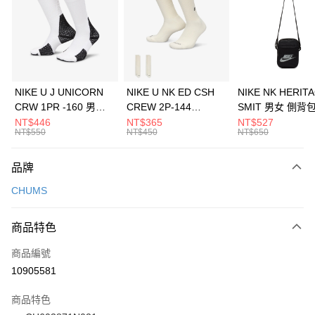
3 期 0 利率 每期
NT$226
21家銀行
合作金庫商業銀行
第一商業銀行
LINE Pay
華南商業銀行
彰化商業銀行
Apple Pay
上海商業儲蓄銀行
台北富邦商業銀行
國泰世華商業銀行
兆豐國際商業銀行
悠遊付
臺灣中小企業銀行
台中商業銀行
NIKE U J UNICORN
NIKE U NK ED CSH
NIKE NK HERIT
匯豐（台灣）商業銀行
華泰商業銀行
CRW 1PR -160 男女
CREW 2P-144
SMIT 男女 側背
全盈+PAY
聯邦商業銀行
遠東國際商業銀行
中統襪 FZ3393100
EMBRDY 男女 短統襪
BA5871010
NT$446
NT$365
NT$527
元大商業銀行
永豐商業銀行
NT$550
NT$450
NT$650
AFTEE先享後付
FZ3073133
玉山商業銀行
星展（台灣）商業銀行
相關說明
台新國際商業銀行
中國信託商業銀行
品牌
【關於「AFTEE先享後付」】
台灣樂天信用卡公司
AFTEE先享後付是「在收到商品之後才付款」的支付方式。 讓您購物簡單
運送方式
CHUMS
便利好安心！
１．簡單：不需註冊會員、不需綁卡、不需儲值。
7-11取貨(快速到店)
２．便利：只要手機號碼，簡訊認證，即可結帳。
商品特色
每筆NT$100，滿NT$1,500(含以上)免運費
３．安心：先確認商品／服務後，再付款。
商品編號
宅配
【「AFTEE先享後付」結帳流程】
１．於結帳方式選擇「AFTEE先享後付」後，將跳轉至「AFTEE先享後付」
10905581
每筆NT$100，滿NT$1,500(含以上)免運費
結帳頁面，進行簡訊認證並確認金額後，即可完成結帳。
２．訂單成立數日內，您將收到繳費通知簡訊。
商品特色
３．收到繳費通知簡訊後14天內，點擊此簡訊中的連結，可透過四大超商／