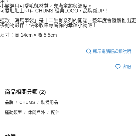
用。
小鰭選用可愛毛氈材質，充滿童趣與溫度。
可愛肚肚上印有 CHUMS 經典LOGO，品牌感UP！
這款「海馬筆袋」是十二生肖系列的開端，整年度會陸續推出更
多動物夥伴，快來收集專屬你的幸運小物吧！
尺寸：高 14cm × 寬 5.5cm
顯示電腦版詳細說明
客服
商品相關分類 (2)
品牌
CHUMS
裝備用品
運動類型
休閒戶外
配件