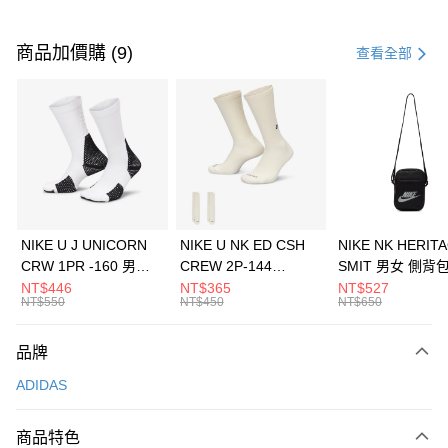
付款方式
信用卡一次付款
商品加價購 (9)
查看全部
信用卡分期付款
3 期 0 利率 每期
NT$1,230
21家銀行
合作金庫商業銀行
第一商業銀行
LINE Pay
華南商業銀行
彰化商業銀行
Apple Pay
上海商業儲蓄銀行
台北富邦商業銀行
國泰世華商業銀行
兆豐國際商業銀行
悠遊付
臺灣中小企業銀行
台中商業銀行
NIKE U J UNICORN
NIKE U NK ED CSH
NIKE NK HERIT
匯豐（台灣）商業銀行
華泰商業銀行
CRW 1PR -160 男女
CREW 2P-144
SMIT 男女 側背
全盈+PAY
聯邦商業銀行
遠東國際商業銀行
中統襪 FZ3393100
EMBRDY 男女 短統襪
BA5871010
NT$446
NT$365
NT$527
元大商業銀行
永豐商業銀行
NT$550
NT$450
NT$650
AFTEE先享後付
FZ3073133
玉山商業銀行
星展（台灣）商業銀行
相關說明
台新國際商業銀行
中國信託商業銀行
品牌
【關於「AFTEE先享後付」】
台灣樂天信用卡公司
AFTEE先享後付是「在收到商品之後才付款」的支付方式。 讓您購物簡單
運送方式
ADIDAS
便利好安心！
１．簡單：不需註冊會員、不需綁卡、不需儲值。
7-11取貨(快速到店)
２．便利：只要手機號碼，簡訊認證，即可結帳。
商品特色
每筆NT$100，滿NT$1,500(含以上)免運費
３．安心：先確認商品／服務後，再付款。