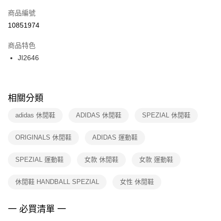
商品編號
宅配
【「AFTEE先享後付」結帳流程】
１．於結帳方式選擇「AFTEE先享後付」後，將跳轉至「AFTEE先享後付」
10851974
每筆NT$100，滿NT$1,500(含以上)免運費
結帳頁面，進行簡訊認證並確認金額後，即可完成結帳。
２．訂單成立數日內，您將收到繳費通知簡訊。
商品特色
３．收到繳費通知簡訊後14天內，點擊此簡訊中的連結，可透過四大超商／
JI2646
ATM／網路銀行／等多元方式進行付款，方視為交易完成。
※ 請注意：結帳手續完成當下不需立刻繳費，但若您需要取消訂單，請聯絡
購買商品的店家。未經商家同意取消之訂單仍視為有效，需透過AFTEE先享
後付繳納相關費用。
※ 交易是否成功請以「AFTEE先享後付 」之結帳頁面顯示為準，若有關於
相關分類
是否繳費成功／繳費後需取消欲退款等相關疑問，請聯繫「AFTEE先享後付
客戶支援中心」
https://netprotections.freshdesk.com/support/home
adidas 休閒鞋
ADIDAS 休閒鞋
SPEZIAL 休閒鞋
【注意事項】
ORIGINALS 休閒鞋
ADIDAS 運動鞋
１．透過由恩沛科技股份有限公司提供之「AFTEE先享後付」服務完成之交
易，需依本服務之必要範圍內提供個人資料，並將交易相關給付款項請求債
權轉讓予恩沛科技股份有限公司。
SPEZIAL 運動鞋
女款 休閒鞋
女款 運動鞋
２．關於個人資料處理事宜，請瀏覽以下網址：
https://aftee.tw/terms/#terms3
休閒鞋 HANDBALL SPEZIAL
女性 休閒鞋
３．未成年的使用者請事先徵得法定代理人或監護人之同意方可使用
「AFTEE先享後付」，若未經同意申辦者引起之損失，本公司不負相關責
任。
一 必買清單 一
４．使用「AFTEE先享後付」時，將依據個別帳號之用戶狀況，依本公司即
時審查核予不同之上限額度；若仍有額度不足之情形，本公司將視審查結果