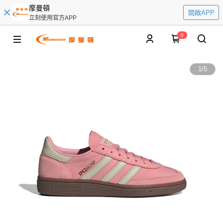
摩曼頓
開啟APP
立刻使用官方APP
0
1
/
5