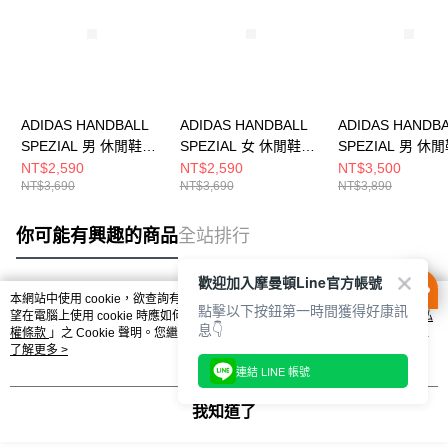
ADIDAS HANDBALL
ADIDAS HANDBALL
ADIDAS HANDB
SPEZIAL 男 休閒鞋
SPEZIAL 女 休閒鞋
SPEZIAL 男 休
JQ8297
KJ6305
KH6921
NT$2,590
NT$2,590
NT$3,500
NT$3,690
NT$3,690
NT$3,890
你可能有興趣的商品
全站排行
歡迎加入摩曼頓Line官方帳號
本網站中使用 cookie，欲查詢有關本網站使用 cookie 方式之詳情，及若您不希
點擊以下按鈕第一時間獲得好康訊
熱門標籤
望在電腦上使用 cookie 時應如何變更電腦的 cookie 設定，請參閱本網站「
隱私
息👇
權條款
」之 Cookie 聲明。您繼續使用本網站即表示您同意本公司得按本網站使
用條款之 Cookie 聲明使用 cookie。
了解更多 >
連結 LINE 帳號
我知道了