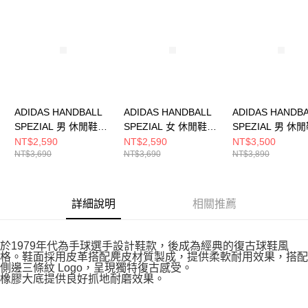
請求用戶進行身份認證。
５．嚴禁一人註冊多個帳號或使用他人資訊註冊。若發現惡意使用之情形，
恩沛科技股份有限公司將有權停止該用戶之使用額度並採取法律行動。
ADIDAS HANDBALL
ADIDAS HANDBALL
ADIDAS HANDB
SPEZIAL 男 休閒鞋
SPEZIAL 女 休閒鞋
SPEZIAL 男 休
JQ8297
KJ6305
KH6921
NT$2,590
NT$2,590
NT$3,500
NT$3,690
NT$3,690
NT$3,890
詳細說明
相關推薦
於1979年代為手球選手設計鞋款，後成為經典的復古球鞋風
格。鞋面採用皮革搭配麂皮材質製成，提供柔軟耐用效果，搭配
側邊三條紋 Logo，呈現獨特復古感受。
橡膠大底提供良好抓地耐磨效果。