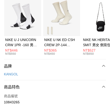
信用卡分期付款
3 期 0 利率 每期
NT$360
21家銀行
合作金庫商業銀行
第一商業銀行
LINE Pay
華南商業銀行
彰化商業銀行
Apple Pay
上海商業儲蓄銀行
台北富邦商業銀行
國泰世華商業銀行
兆豐國際商業銀行
悠遊付
臺灣中小企業銀行
台中商業銀行
NIKE U J UNICORN
NIKE U NK ED CSH
NIKE NK HERIT
匯豐（台灣）商業銀行
華泰商業銀行
CRW 1PR -160 男女
CREW 2P-144
SMIT 男女 側背
全盈+PAY
聯邦商業銀行
遠東國際商業銀行
中統襪 FZ3393100
EMBRDY 男女 短統襪
BA5871010
NT$446
NT$365
NT$527
元大商業銀行
永豐商業銀行
NT$550
NT$450
NT$650
AFTEE先享後付
FZ3073133
玉山商業銀行
星展（台灣）商業銀行
相關說明
台新國際商業銀行
中國信託商業銀行
品牌
【關於「AFTEE先享後付」】
台灣樂天信用卡公司
AFTEE先享後付是「在收到商品之後才付款」的支付方式。 讓您購物簡單
運送方式
KANGOL
便利好安心！
１．簡單：不需註冊會員、不需綁卡、不需儲值。
7-11取貨(快速到店)
２．便利：只要手機號碼，簡訊認證，即可結帳。
商品特色
每筆NT$100，滿NT$1,500(含以上)免運費
３．安心：先確認商品／服務後，再付款。
商品編號
宅配
【「AFTEE先享後付」結帳流程】
１．於結帳方式選擇「AFTEE先享後付」後，將跳轉至「AFTEE先享後付」
10843265
每筆NT$100，滿NT$1,500(含以上)免運費
結帳頁面，進行簡訊認證並確認金額後，即可完成結帳。