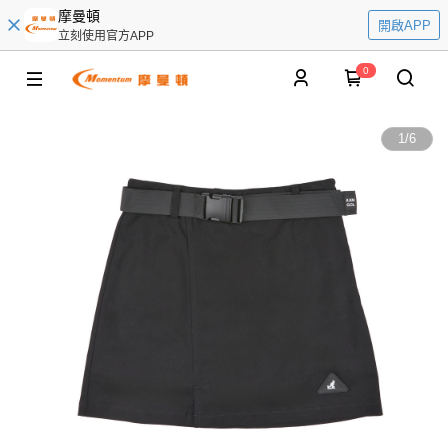
摩曼頓
開啟APP
立刻使用官方APP
0
1
/
6