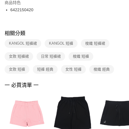
２．訂單成立數日內，您將收到繳費通知簡訊。
商品特色
３．收到繳費通知簡訊後14天內，點擊此簡訊中的連結，可透過四大超商／
6422150420
ATM／網路銀行／等多元方式進行付款，方視為交易完成。
※ 請注意：結帳手續完成當下不需立刻繳費，但若您需要取消訂單，請聯絡
購買商品的店家。未經商家同意取消之訂單仍視為有效，需透過AFTEE先享
後付繳納相關費用。
※ 交易是否成功請以「AFTEE先享後付 」之結帳頁面顯示為準，若有關於
相關分類
是否繳費成功／繳費後需取消欲退款等相關疑問，請聯繫「AFTEE先享後付
客戶支援中心」
https://netprotections.freshdesk.com/support/home
KANGOL 短褲裙
KANGOL 短褲
梭織 短褲裙
【注意事項】
女款 短褲裙
日常 短褲裙
梭織 短褲
１．透過由恩沛科技股份有限公司提供之「AFTEE先享後付」服務完成之交
易，需依本服務之必要範圍內提供個人資料，並將交易相關給付款項請求債
權轉讓予恩沛科技股份有限公司。
女款 短褲
短褲 經典
女性 短褲
梭織 經典
２．關於個人資料處理事宜，請瀏覽以下網址：
https://aftee.tw/terms/#terms3
３．未成年的使用者請事先徵得法定代理人或監護人之同意方可使用
一 必買清單 一
「AFTEE先享後付」，若未經同意申辦者引起之損失，本公司不負相關責
任。
４．使用「AFTEE先享後付」時，將依據個別帳號之用戶狀況，依本公司即
時審查核予不同之上限額度；若仍有額度不足之情形，本公司將視審查結果
請求用戶進行身份認證。
５．嚴禁一人註冊多個帳號或使用他人資訊註冊。若發現惡意使用之情形，
恩沛科技股份有限公司將有權停止該用戶之使用額度並採取法律行動。