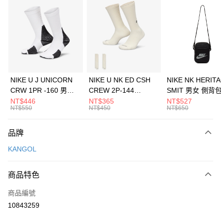
信用卡分期付款
3 期 0 利率 每期
NT$526
21家銀行
合作金庫商業銀行
第一商業銀行
LINE Pay
華南商業銀行
彰化商業銀行
Apple Pay
上海商業儲蓄銀行
台北富邦商業銀行
國泰世華商業銀行
兆豐國際商業銀行
悠遊付
臺灣中小企業銀行
台中商業銀行
NIKE U J UNICORN
NIKE U NK ED CSH
NIKE NK HERIT
匯豐（台灣）商業銀行
華泰商業銀行
CRW 1PR -160 男女
CREW 2P-144
SMIT 男女 側背
全盈+PAY
聯邦商業銀行
遠東國際商業銀行
中統襪 FZ3393100
EMBRDY 男女 短統襪
BA5871010
NT$446
NT$365
NT$527
元大商業銀行
永豐商業銀行
NT$550
NT$450
NT$650
AFTEE先享後付
FZ3073133
玉山商業銀行
星展（台灣）商業銀行
相關說明
台新國際商業銀行
中國信託商業銀行
品牌
【關於「AFTEE先享後付」】
台灣樂天信用卡公司
AFTEE先享後付是「在收到商品之後才付款」的支付方式。 讓您購物簡單
運送方式
KANGOL
便利好安心！
１．簡單：不需註冊會員、不需綁卡、不需儲值。
7-11取貨(快速到店)
２．便利：只要手機號碼，簡訊認證，即可結帳。
商品特色
每筆NT$100，滿NT$1,500(含以上)免運費
３．安心：先確認商品／服務後，再付款。
商品編號
宅配
【「AFTEE先享後付」結帳流程】
１．於結帳方式選擇「AFTEE先享後付」後，將跳轉至「AFTEE先享後付」
10843259
每筆NT$100，滿NT$1,500(含以上)免運費
結帳頁面，進行簡訊認證並確認金額後，即可完成結帳。