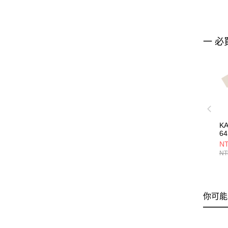
一 必
K
64
NT
NT
你可能