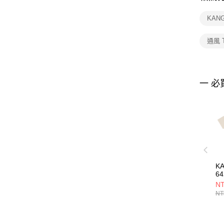
KAN
通風 
一 必
K
64
NT
NT