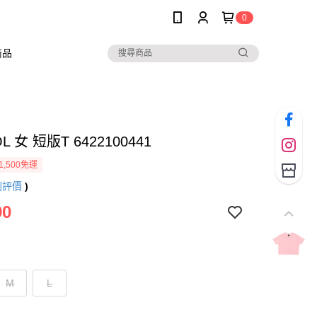
0
商品
L 女 短版T 6422100441
1,500免運
則評價
)
90
M
L