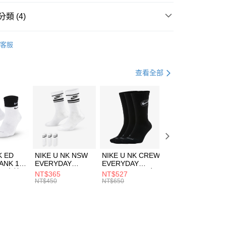
台灣）商業銀行
華泰商業銀行
業銀行
遠東國際商業銀行
類 (4)
業銀行
永豐商業銀行
享後付
業銀行
星展（台灣）商業銀行
NGOL
全系列服飾
客服
際商業銀行
中國信託商業銀行
FTEE先享後付」】
年
上衣
短袖上衣
天信用卡公司
先享後付是「在收到商品之後才付款」的支付方式。 讓您購物簡單
心！
休閒戶外
服飾
查看全部
：不需註冊會員、不需綁卡、不需儲值。
：只要手機號碼，簡訊認證，即可結帳。
清爽穿搭｜短袖上衣4折起
(快速到店)
：先確認商品／服務後，再付款。
00，滿NT$1,500(含以上)免運費
EE先享後付」結帳流程】
方式選擇「AFTEE先享後付」後，將跳轉至「AFTEE先享後
頁面，進行簡訊認證並確認金額後，即可完成結帳。
00，滿NT$1,500(含以上)免運費
成立數日內，您將收到繳費通知簡訊。
費通知簡訊後14天內，點擊此簡訊中的連結，可透過四大超商
K ED
NIKE U NK NSW
NIKE U NK CREW
NIKE U NK
網路銀行／等多元方式進行付款，方視為交易完成。
ANK 1P
EVERYDAY
EVERYDAY
EVERYDAY LTW
：結帳手續完成當下不需立刻繳費，但若您需要取消訂單，請聯
 男 中統
ESSENTIAL CR
BBALL 3PR 男女
ANKLE 3PR 男女
NT$365
NT$527
NT$365
的店家。未經商家同意取消之訂單仍視為有效，需透過AFTEE
8104
男女 短統襪
長統襪
踝襪 SX7677010
NT$450
NT$650
NT$450
繳納相關費用。
DX5089103
DA2123010
否成功請以「AFTEE先享後付 」之結帳頁面顯示為準，若有關於
功／繳費後需取消欲退款等相關疑問，請聯繫「AFTEE先享後
援中心」
https://netprotections.freshdesk.com/support/home