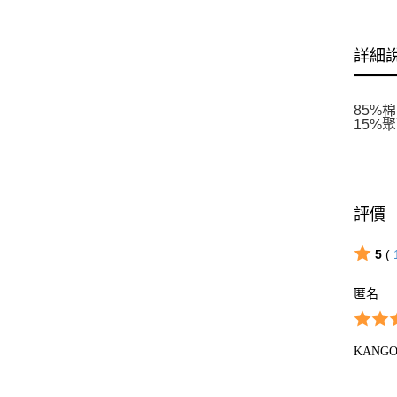
詳細
85%棉
15%
評價
5
(
匿名
KAN