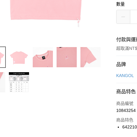
數量
付款與運
超取滿NT$
付款方式
品牌
信用卡一
KANGOL
信用卡分
商品特色
3 期 
商品編號
合作金
LINE Pay
10843254
華南商
Apple Pay
上海商
商品特色
國泰世
64221
悠遊付
臺灣中