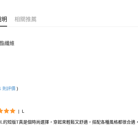
說明
相關推薦
聚酯纖維
1
則評價
)
|
L
GOL的短版T真是個時尚選擇，穿起來輕鬆又舒適，搭配各種風格都很合適