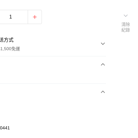
清除
紀錄
送方式
1,500免運
次付款
期付款
0 利率 每期
NT$326
21家銀行
庫商業銀行
第一商業銀行
業銀行
彰化商業銀行
業儲蓄銀行
台北富邦商業銀行
華商業銀行
兆豐國際商業銀行
00441
小企業銀行
台中商業銀行