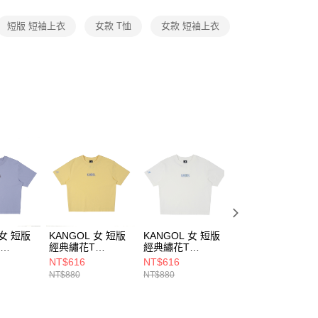
項】
恩沛科技股份有限公司提供之「AFTEE先享後付」服務完成之
短版 短袖上衣
女款 T恤
女款 短袖上衣
依本服務之必要範圍內提供個人資料，並將交易相關給付款項請
讓予恩沛科技股份有限公司。
個人資料處理事宜，請瀏覽以下網址：
ee.tw/terms/#terms3
年的使用者請事先徵得法定代理人或監護人之同意方可使用
E先享後付」，若未經同意申辦者引起之損失，本公司不負相關責
AFTEE先享後付」時，將依據個別帳號之用戶狀況，依本公司
核予不同之上限額度；若仍有額度不足之情形，本公司將視審查
用戶進行身份認證。
一人註冊多個帳號或使用他人資訊註冊。若發現惡意使用之情
科技股份有限公司將有權停止該用戶之使用額度並採取法律行
 女 短版
KANGOL 女 短版
KANGOL 女 短版
KANGOL 女 寬版
T
經典繡花T
經典繡花T
仿舊T
91
6522101061
6522101000
6422100200
NT$616
NT$616
NT$490
NT$880
NT$880
NT$980