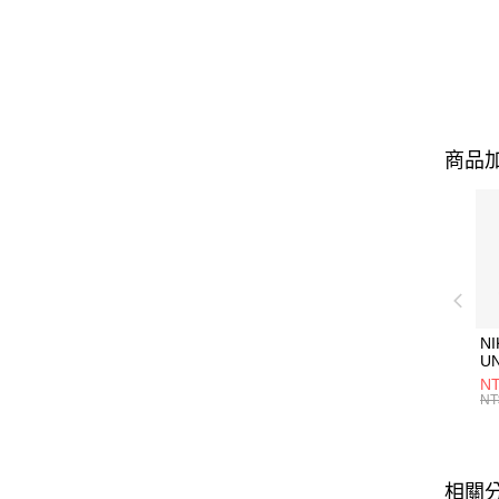
商品加
NI
U
1P
NT
統
NT
相關