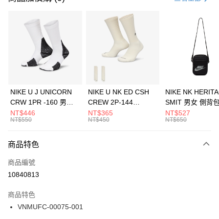
信用卡分期付款
3 期 0 利率 每期
NT$450
21家銀行
合作金庫商業銀行
第一商業銀行
LINE Pay
華南商業銀行
彰化商業銀行
Apple Pay
上海商業儲蓄銀行
台北富邦商業銀行
國泰世華商業銀行
兆豐國際商業銀行
悠遊付
臺灣中小企業銀行
台中商業銀行
NIKE U J UNICORN
NIKE U NK ED CSH
NIKE NK HERIT
匯豐（台灣）商業銀行
華泰商業銀行
CRW 1PR -160 男女
CREW 2P-144
SMIT 男女 側背
全盈+PAY
聯邦商業銀行
遠東國際商業銀行
中統襪 FZ3393100
EMBRDY 男女 短統襪
BA5871010
NT$446
NT$365
NT$527
元大商業銀行
永豐商業銀行
NT$550
NT$450
NT$650
AFTEE先享後付
FZ3073133
玉山商業銀行
星展（台灣）商業銀行
相關說明
台新國際商業銀行
中國信託商業銀行
商品特色
【關於「AFTEE先享後付」】
台灣樂天信用卡公司
AFTEE先享後付是「在收到商品之後才付款」的支付方式。 讓您購物簡單
運送方式
商品編號
便利好安心！
１．簡單：不需註冊會員、不需綁卡、不需儲值。
7-11取貨(快速到店)
10840813
２．便利：只要手機號碼，簡訊認證，即可結帳。
每筆NT$100，滿NT$1,500(含以上)免運費
３．安心：先確認商品／服務後，再付款。
商品特色
宅配
【「AFTEE先享後付」結帳流程】
VNMUFC-00075-001
１．於結帳方式選擇「AFTEE先享後付」後，將跳轉至「AFTEE先享後付」
每筆NT$100，滿NT$1,500(含以上)免運費