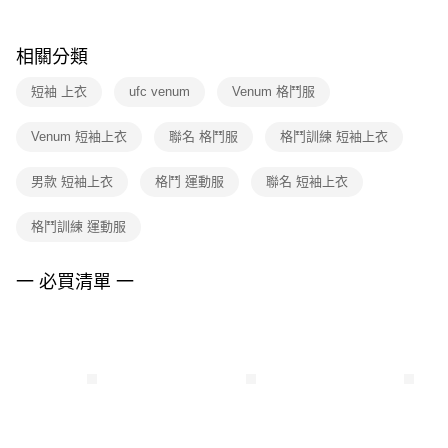
結帳頁面，進行簡訊認證並確認金額後，即可完成結帳。
２．訂單成立數日內，您將收到繳費通知簡訊。
３．收到繳費通知簡訊後14天內，點擊此簡訊中的連結，可透過四大超商／
相關分類
ATM／網路銀行／等多元方式進行付款，方視為交易完成。
※ 請注意：結帳手續完成當下不需立刻繳費，但若您需要取消訂單，請聯絡
短袖 上衣
ufc venum
Venum 格鬥服
購買商品的店家。未經商家同意取消之訂單仍視為有效，需透過AFTEE先享
後付繳納相關費用。
※ 交易是否成功請以「AFTEE先享後付 」之結帳頁面顯示為準，若有關於
Venum 短袖上衣
聯名 格鬥服
格鬥訓練 短袖上衣
是否繳費成功／繳費後需取消欲退款等相關疑問，請聯繫「AFTEE先享後付
客戶支援中心」
https://netprotections.freshdesk.com/support/home
男款 短袖上衣
格鬥 運動服
聯名 短袖上衣
【注意事項】
１．透過由恩沛科技股份有限公司提供之「AFTEE先享後付」服務完成之交
格鬥訓練 運動服
易，需依本服務之必要範圍內提供個人資料，並將交易相關給付款項請求債
權轉讓予恩沛科技股份有限公司。
一 必買清單 一
２．關於個人資料處理事宜，請瀏覽以下網址：
https://aftee.tw/terms/#terms3
３．未成年的使用者請事先徵得法定代理人或監護人之同意方可使用
「AFTEE先享後付」，若未經同意申辦者引起之損失，本公司不負相關責
任。
４．使用「AFTEE先享後付」時，將依據個別帳號之用戶狀況，依本公司即
時審查核予不同之上限額度；若仍有額度不足之情形，本公司將視審查結果
請求用戶進行身份認證。
５．嚴禁一人註冊多個帳號或使用他人資訊註冊。若發現惡意使用之情形，
恩沛科技股份有限公司將有權停止該用戶之使用額度並採取法律行動。