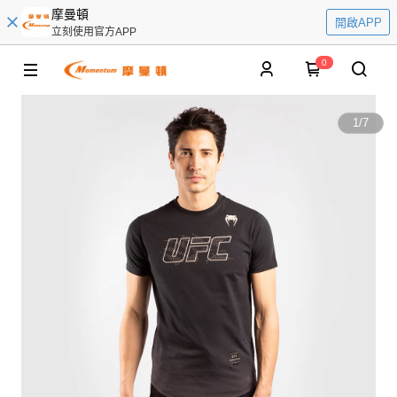
摩曼頓
開啟APP
立刻使用官方APP
0
1
/
7