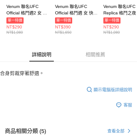
Venum 聯名UFC
Venum 聯名UFC
Venum 聯名UFC
Official 格鬥週2 女 短
Official 格鬥週 女 快乾
Replica 格鬥之夜
袖上衣 黑 VNMUFC-
短袖上衣 黑
短袖上衣 黑
單一特價
單一特價
單一特價
00076-001
VNMUFC-00034-001
VNMUFC-00069-
NT$290
NT$390
NT$290
NT$1,080
NT$1,650
NT$1,080
詳細說明
相關推薦
合身剪裁穿著舒適。
顯示電腦版詳細說明
客服
商品相關分類 (5)
查看全部