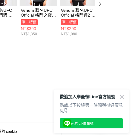
聯名UFC
Venum 聯名UFC
Venum 聯名UFC
Venum 聯名UFC
 格鬥週 女
Official 格鬥之夜
Official 格鬥週2 女
Official 格鬥週2 
灰
男 短袖上衣 灰
短袖上衣 白
短袖上衣 白
單一特價
單一特價
單一特價
00041-
VNMUFC-00052-
VNMUFC-00076-
VNMUFC-00075-
NT$390
NT$290
NT$390
010
002
002
NT$1,350
NT$1,080
NT$1,350
歡迎加入摩曼頓Line官方帳號
點擊以下按鈕第一時間獲得好康訊
息👇
連結 LINE 帳號
 cookie