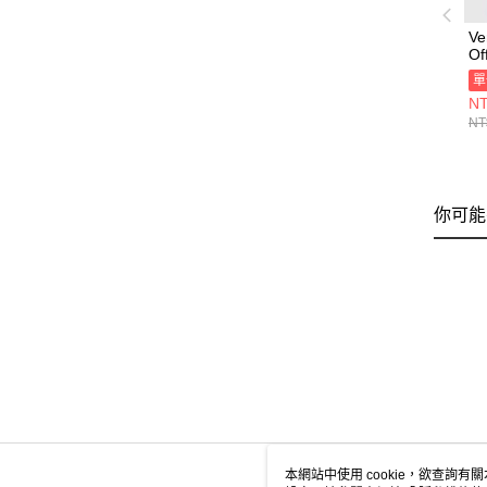
V
Of
男
單
藍
NT
00
NT
你可能
本網站中使用 cookie，欲查詢有關