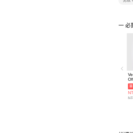
男款
一 必
V
Of
男
單
藍
NT
00
NT