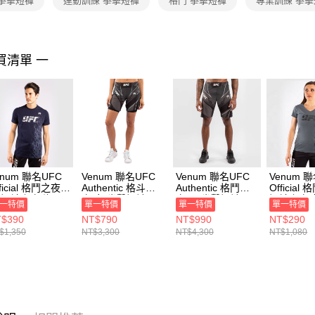
 拳擊短褲
運動訓練 拳擊短褲
格鬥 拳擊短褲
專業訓練 拳
【注意事
１．透過由
交易，需
求債權轉
買清單 一
２．關於
https://aft
３．未成
「AFTE
任。
４．使用「
即時審查
結果請求
５．嚴禁
enum 聯名UFC
Venum 聯名UFC
Venum 聯名UFC
Venum 
形，恩沛
ficial 格鬥之夜
Authentic 格斗之
Authentic 格鬥之
Official
動。
 短袖上衣 海軍
夜 女 拳擊短褲 黑
夜 男 拳擊短褲 黑
短袖上衣 
一特價
單一特價
單一特價
單一特價
 VNMUFC-
VNMUFC-00019-
VNMUFC-00002-
VNMUFC-
$390
NT$790
NT$990
NT$290
052-018
001
001
010
$1,350
NT$3,300
NT$4,300
NT$1,080