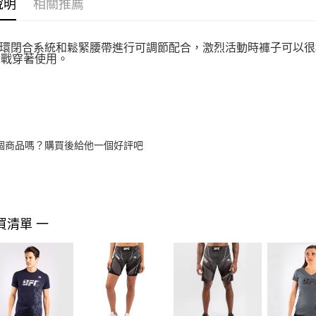
說明
相關推薦
環閉合系統和鬆緊腰帶進行可調節配合，激烈活動時褲子可以很
實戰穿著使用。
個商品嗎？購買後給他一個好評吧
買清單 一