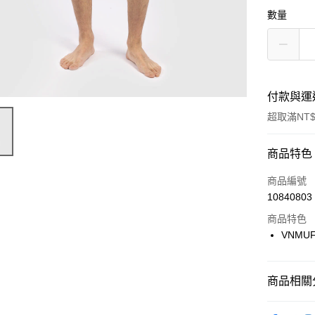
數量
付款與運
超取滿NT$
付款方式
商品特色
信用卡一
商品編號
10840803
信用卡分
商品特色
3 期 
VNMUF
合作金
LINE Pay
華南商
Apple Pay
上海商
商品相關分
國泰世
悠遊付
品牌
Ve
臺灣中