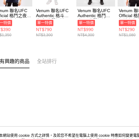
enum 聯名UFC
Venum 聯名UFC
Venum 聯名UFC
Venum 
ficial 格鬥之夜
Authentic 格斗之
Authentic 格鬥之
Official
 短袖上衣 海軍
夜 女 拳擊短褲 黑
夜 男 拳擊短褲 黑
短袖上衣 
一特價
單一特價
單一特價
單一特價
 VNMUFC-
VNMUFC-00019-
VNMUFC-00002-
VNMUFC-
$390
NT$790
NT$990
NT$290
052-018
001
001
010
$1,350
NT$3,300
NT$4,300
NT$1,080
有興趣的商品
全站排行
本網站使用 cookie 方式之詳情，及若您不希望在電腦上使用 cookie 時應如何變更電腦的