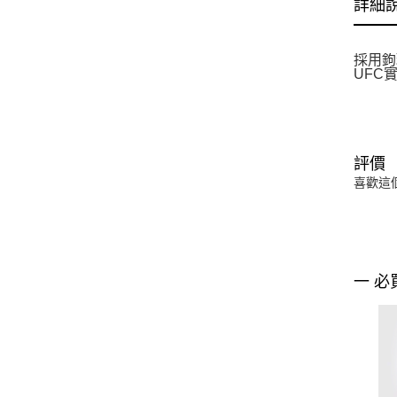
詳細
採用鉤
UFC
評價
喜歡這
一 必