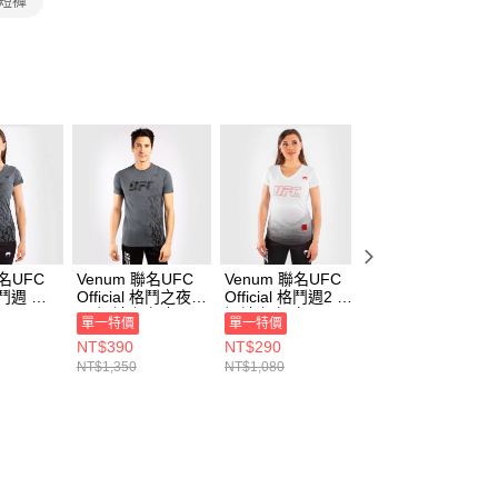
擊短褲
項】
恩沛科技股份有限公司提供之「AFTEE先享後付」服務完成之
依本服務之必要範圍內提供個人資料，並將交易相關給付款項請
讓予恩沛科技股份有限公司。
個人資料處理事宜，請瀏覽以下網址：
ee.tw/terms/#terms3
年的使用者請事先徵得法定代理人或監護人之同意方可使用
E先享後付」，若未經同意申辦者引起之損失，本公司不負相關責
AFTEE先享後付」時，將依據個別帳號之用戶狀況，依本公司
核予不同之上限額度；若仍有額度不足之情形，本公司將視審查
用戶進行身份認證。
一人註冊多個帳號或使用他人資訊註冊。若發現惡意使用之情
聯名UFC
Venum 聯名UFC
Venum 聯名UFC
Venum 聯名UFC
科技股份有限公司將有權停止該用戶之使用額度並採取法律行
 格鬥週 女
Official 格鬥之夜
Official 格鬥週2 女
Official 格鬥週2 
灰
男 短袖上衣 灰
短袖上衣 白
短袖上衣 白
單一特價
單一特價
單一特價
00041-
VNMUFC-00052-
VNMUFC-00076-
VNMUFC-00075-
NT$390
NT$290
NT$390
010
002
002
NT$1,350
NT$1,080
NT$1,350