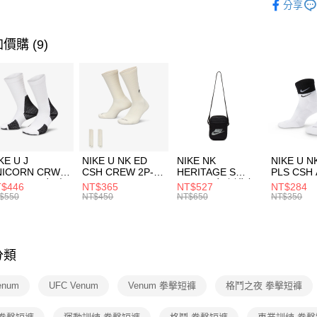
分享
匯豐（
男性商品
全盈+PAY
聯邦商
元大商
運動類型
價購 (9)
AFTEE先
玉山商
相關說明
OUTLET
台新國
【關於「A
台灣樂
AFTEE
便利好安
運送方式
１．簡單
２．便利
7-11取貨
３．安心
每筆NT$1
KE U J
NIKE U NK ED
NIKE NK
NIKE U N
【「AFT
NICORN CRW
CSH CREW 2P-
HERITAGE S
PLS CSH 
宅配
１．於結帳
R -160 男女 中
144 EMBRDY 男
SMIT 男女 側背包
144 DBL
$446
NT$365
NT$527
NT$284
付」結帳
每筆NT$1
襪 FZ3393100
女 短統襪
BA5871010
襪 DH405
$550
NT$450
NT$650
NT$350
２．訂單
FZ3073133
３．收到繳
／ATM／
※ 請注意
絡購買商品
分類
先享後付
※ 交易是
venum
UFC Venum
Venum 拳擊短褲
格鬥之夜 拳擊短褲
是否繳費成
付客戶支