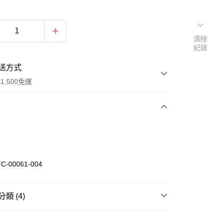
清除
紀錄
送方式
1,500免運
次付款
期付款
0 利率 每期
NT$726
21家銀行
C-00061-004
庫商業銀行
第一商業銀行
業銀行
彰化商業銀行
業儲蓄銀行
台北富邦商業銀行
類 (4)
華商業銀行
兆豐國際商業銀行
num
小企業銀行
台中商業銀行