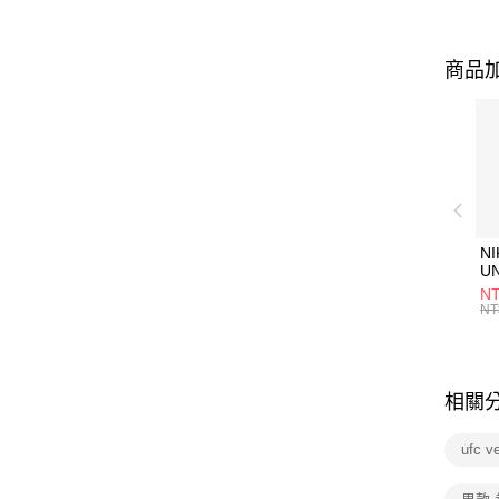
商品加
NI
U
1P
NT
統
NT
相關
ufc 