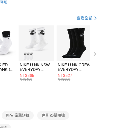
客服
台灣）商業銀行
華泰商業銀行
下著
短褲
業銀行
遠東國際商業銀行
業銀行
永豐商業銀行
休閒戶外
服飾
享後付
查看全部
業銀行
星展（台灣）商業銀行
專區
Venum品牌單一特價
際商業銀行
中國信託商業銀行
FTEE先享後付」】
天信用卡公司
先享後付是「在收到商品之後才付款」的支付方式。 讓您購物簡單
心！
：不需註冊會員、不需綁卡、不需儲值。
：只要手機號碼，簡訊認證，即可結帳。
(快速到店)
：先確認商品／服務後，再付款。
00，滿NT$1,500(含以上)免運費
K ED
NIKE U NK NSW
NIKE U NK CREW
NIKE U NK
EE先享後付」結帳流程】
ANK 1P
EVERYDAY
EVERYDAY
EVERYDAY LTW
方式選擇「AFTEE先享後付」後，將跳轉至「AFTEE先享後
 男 中統
ESSENTIAL CR
BBALL 3PR 男女
ANKLE 3PR 男女
NT$365
NT$527
NT$365
頁面，進行簡訊認證並確認金額後，即可完成結帳。
00，滿NT$1,500(含以上)免運費
8104
男女 短統襪
長統襪
踝襪 SX7677010
NT$450
NT$650
NT$450
成立數日內，您將收到繳費通知簡訊。
DX5089103
DA2123010
費通知簡訊後14天內，點擊此簡訊中的連結，可透過四大超商
網路銀行／等多元方式進行付款，方視為交易完成。
：結帳手續完成當下不需立刻繳費，但若您需要取消訂單，請聯
的店家。未經商家同意取消之訂單仍視為有效，需透過AFTEE
繳納相關費用。
否成功請以「AFTEE先享後付 」之結帳頁面顯示為準，若有關於
聯名 拳擊短褲
專業 拳擊短褲
功／繳費後需取消欲退款等相關疑問，請聯繫「AFTEE先享後
援中心」
https://netprotections.freshdesk.com/support/home