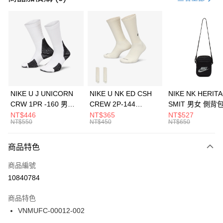
信用卡分期付款
3 期 0 利率 每期
NT$506
21家銀行
合作金庫商業銀行
第一商業銀行
LINE Pay
華南商業銀行
彰化商業銀行
Apple Pay
上海商業儲蓄銀行
台北富邦商業銀行
國泰世華商業銀行
兆豐國際商業銀行
悠遊付
臺灣中小企業銀行
台中商業銀行
NIKE U J UNICORN
NIKE U NK ED CSH
NIKE NK HERIT
匯豐（台灣）商業銀行
華泰商業銀行
CRW 1PR -160 男女
CREW 2P-144
SMIT 男女 側背
全盈+PAY
聯邦商業銀行
遠東國際商業銀行
中統襪 FZ3393100
EMBRDY 男女 短統襪
BA5871010
NT$446
NT$365
NT$527
元大商業銀行
永豐商業銀行
NT$550
NT$450
NT$650
AFTEE先享後付
FZ3073133
玉山商業銀行
星展（台灣）商業銀行
相關說明
台新國際商業銀行
中國信託商業銀行
商品特色
【關於「AFTEE先享後付」】
台灣樂天信用卡公司
AFTEE先享後付是「在收到商品之後才付款」的支付方式。 讓您購物簡單
運送方式
商品編號
便利好安心！
１．簡單：不需註冊會員、不需綁卡、不需儲值。
7-11取貨(快速到店)
10840784
２．便利：只要手機號碼，簡訊認證，即可結帳。
每筆NT$100，滿NT$1,500(含以上)免運費
３．安心：先確認商品／服務後，再付款。
商品特色
宅配
【「AFTEE先享後付」結帳流程】
VNMUFC-00012-002
１．於結帳方式選擇「AFTEE先享後付」後，將跳轉至「AFTEE先享後付」
每筆NT$100，滿NT$1,500(含以上)免運費