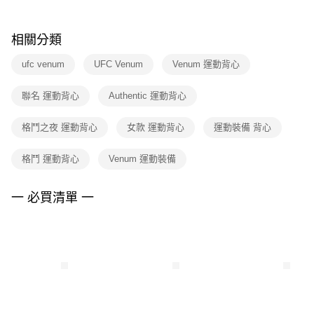
結帳頁面，進行簡訊認證並確認金額後，即可完成結帳。
２．訂單成立數日內，您將收到繳費通知簡訊。
３．收到繳費通知簡訊後14天內，點擊此簡訊中的連結，可透過四大超商／
相關分類
ATM／網路銀行／等多元方式進行付款，方視為交易完成。
※ 請注意：結帳手續完成當下不需立刻繳費，但若您需要取消訂單，請聯絡
ufc venum
UFC Venum
Venum 運動背心
購買商品的店家。未經商家同意取消之訂單仍視為有效，需透過AFTEE先享
後付繳納相關費用。
※ 交易是否成功請以「AFTEE先享後付 」之結帳頁面顯示為準，若有關於
聯名 運動背心
Authentic 運動背心
是否繳費成功／繳費後需取消欲退款等相關疑問，請聯繫「AFTEE先享後付
客戶支援中心」
https://netprotections.freshdesk.com/support/home
格鬥之夜 運動背心
女款 運動背心
運動裝備 背心
【注意事項】
１．透過由恩沛科技股份有限公司提供之「AFTEE先享後付」服務完成之交
格鬥 運動背心
Venum 運動裝備
易，需依本服務之必要範圍內提供個人資料，並將交易相關給付款項請求債
權轉讓予恩沛科技股份有限公司。
一 必買清單 一
２．關於個人資料處理事宜，請瀏覽以下網址：
https://aftee.tw/terms/#terms3
３．未成年的使用者請事先徵得法定代理人或監護人之同意方可使用
「AFTEE先享後付」，若未經同意申辦者引起之損失，本公司不負相關責
任。
４．使用「AFTEE先享後付」時，將依據個別帳號之用戶狀況，依本公司即
時審查核予不同之上限額度；若仍有額度不足之情形，本公司將視審查結果
請求用戶進行身份認證。
５．嚴禁一人註冊多個帳號或使用他人資訊註冊。若發現惡意使用之情形，
恩沛科技股份有限公司將有權停止該用戶之使用額度並採取法律行動。