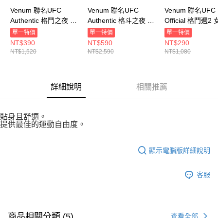
Venum 聯名UFC
Venum 聯名UFC
Venum 聯名UFC
Authentic 格鬥之夜 女
Authentic 格斗之夜 女
Official 格鬥週2 
運動背心 黑
運動褲 黑 VNMUFC-
袖上衣 白 VNMUF
單一特價
單一特價
單一特價
VNMUFC-00012-001
00014-001
00076-002
NT$390
NT$590
NT$290
NT$1,520
NT$2,590
NT$1,080
詳細說明
相關推薦
貼身且舒適。
提供最佳的運動自由度。
顯示電腦版詳細說明
客服
商品相關分類 (5)
查看全部