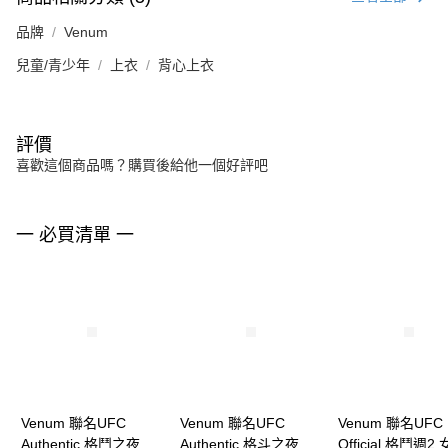
品牌
Venum
兒童/青少年
上衣
背心上衣
評價
喜歡這個商品嗎？購買後給他一個好評吧
一 必買清單 一
Venum 聯名UFC
Venum 聯名UFC
Venum 聯名UFC
Authentic 格鬥之夜 女
Authentic 格斗之夜 女
Official 格鬥週2 