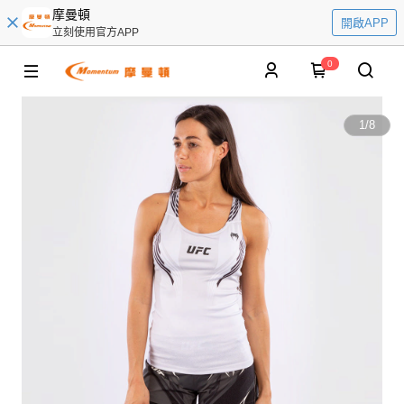
摩曼頓
開啟APP
立刻使用官方APP
0
1
/
8