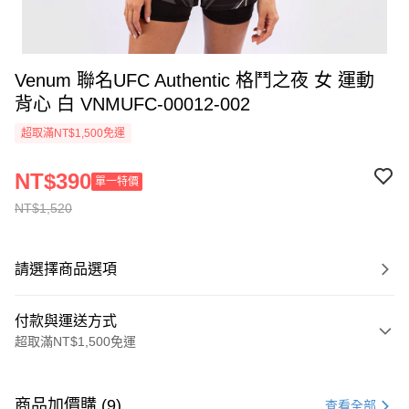
Venum 聯名UFC Authentic 格鬥之夜 女 運動
背心 白 VNMUFC-00012-002
超取滿NT$1,500免運
NT$390
單一特價
NT$1,520
請選擇商品選項
付款與運送方式
超取滿NT$1,500免運
付款方式
信用卡一次付款
商品加價購 (9)
查看全部