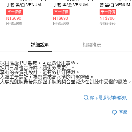
手套 黑/白 VENUM-
手套 黑/金 VENUM-
套 黑/白 VENUM-
03525-108
03525-126
04173-108
單一特價
單一特價
單一特價
NT$690
NT$690
NT$790
NT$1,900
NT$1,900
NT$2,180
詳細說明
相關推薦
採用高級 PU 製成，可延長使用壽命。
採用三層複合海綿，緩衝效果更佳。
掌心的透氣孔設計，能有效排汗除濕。
人體工學設計，為您帶來高水準的打擊體驗。
大魔鬼氈腕帶帶能保證手腕的契合並減少在訓練中受傷的風險。
顯示電腦版詳細說明
客服