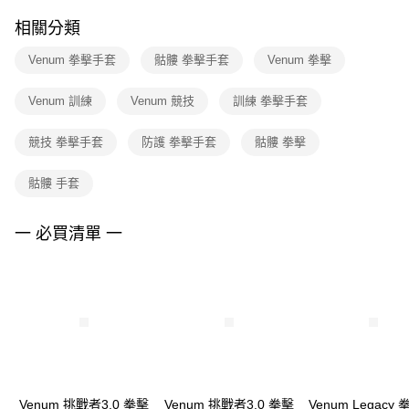
２．訂單成立數日內，您將收到繳費通知簡訊。
３．收到繳費通知簡訊後14天內，點擊此簡訊中的連結，可透過四大超商／
相關分類
ATM／網路銀行／等多元方式進行付款，方視為交易完成。
※ 請注意：結帳手續完成當下不需立刻繳費，但若您需要取消訂單，請聯絡
Venum 拳擊手套
骷髏 拳擊手套
Venum 拳擊
購買商品的店家。未經商家同意取消之訂單仍視為有效，需透過AFTEE先享
後付繳納相關費用。
※ 交易是否成功請以「AFTEE先享後付 」之結帳頁面顯示為準，若有關於
Venum 訓練
Venum 競技
訓練 拳擊手套
是否繳費成功／繳費後需取消欲退款等相關疑問，請聯繫「AFTEE先享後付
客戶支援中心」
https://netprotections.freshdesk.com/support/home
競技 拳擊手套
防護 拳擊手套
骷髏 拳擊
【注意事項】
１．透過由恩沛科技股份有限公司提供之「AFTEE先享後付」服務完成之交
骷髏 手套
易，需依本服務之必要範圍內提供個人資料，並將交易相關給付款項請求債
權轉讓予恩沛科技股份有限公司。
一 必買清單 一
２．關於個人資料處理事宜，請瀏覽以下網址：
https://aftee.tw/terms/#terms3
３．未成年的使用者請事先徵得法定代理人或監護人之同意方可使用
「AFTEE先享後付」，若未經同意申辦者引起之損失，本公司不負相關責
任。
４．使用「AFTEE先享後付」時，將依據個別帳號之用戶狀況，依本公司即
時審查核予不同之上限額度；若仍有額度不足之情形，本公司將視審查結果
請求用戶進行身份認證。
５．嚴禁一人註冊多個帳號或使用他人資訊註冊。若發現惡意使用之情形，
恩沛科技股份有限公司將有權停止該用戶之使用額度並採取法律行動。
Venum 挑戰者3.0 拳擊
Venum 挑戰者3.0 拳擊
Venum Legacy