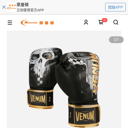
摩曼頓
開啟APP
立刻使用官方APP
0
1
/
7