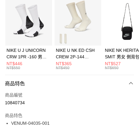
信用卡分期付款
3 期 0 利率 每期
NT$1,066
21家銀行
合作金庫商業銀行
第一商業銀行
LINE Pay
華南商業銀行
彰化商業銀行
Apple Pay
上海商業儲蓄銀行
台北富邦商業銀行
國泰世華商業銀行
兆豐國際商業銀行
悠遊付
臺灣中小企業銀行
台中商業銀行
NIKE U J UNICORN
NIKE U NK ED CSH
NIKE NK HERIT
匯豐（台灣）商業銀行
華泰商業銀行
CRW 1PR -160 男女
CREW 2P-144
SMIT 男女 側背
全盈+PAY
聯邦商業銀行
遠東國際商業銀行
中統襪 FZ3393100
EMBRDY 男女 短統襪
BA5871010
NT$446
NT$365
NT$527
元大商業銀行
永豐商業銀行
NT$550
NT$450
NT$650
AFTEE先享後付
FZ3073133
玉山商業銀行
星展（台灣）商業銀行
相關說明
台新國際商業銀行
中國信託商業銀行
商品特色
【關於「AFTEE先享後付」】
台灣樂天信用卡公司
AFTEE先享後付是「在收到商品之後才付款」的支付方式。 讓您購物簡單
運送方式
商品編號
便利好安心！
１．簡單：不需註冊會員、不需綁卡、不需儲值。
7-11取貨(快速到店)
10840734
２．便利：只要手機號碼，簡訊認證，即可結帳。
每筆NT$100，滿NT$1,500(含以上)免運費
３．安心：先確認商品／服務後，再付款。
商品特色
宅配
【「AFTEE先享後付」結帳流程】
VENUM-04035-001
１．於結帳方式選擇「AFTEE先享後付」後，將跳轉至「AFTEE先享後付」
每筆NT$100，滿NT$1,500(含以上)免運費
結帳頁面，進行簡訊認證並確認金額後，即可完成結帳。