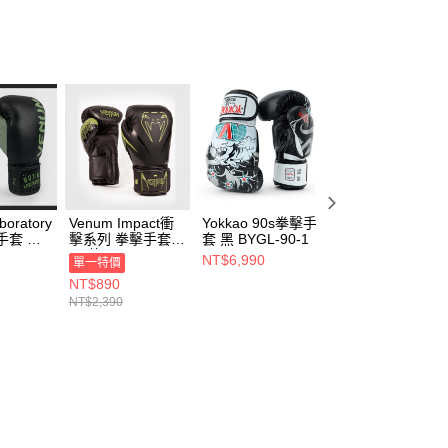
恩沛科技股份有限公司提供之「AFTEE先享後付」服務完成之
依本服務之必要範圍內提供個人資料，並將交易相關給付款項請
讓予恩沛科技股份有限公司。
個人資料處理事宜，請瀏覽以下網址：
ee.tw/terms/#terms3
年的使用者請事先徵得法定代理人或監護人之同意方可使用
E先享後付」，若未經同意申辦者引起之損失，本公司不負相關責
AFTEE先享後付」時，將依據個別帳號之用戶狀況，依本公司
核予不同之上限額度；若仍有額度不足之情形，本公司將視審查
用戶進行身份認證。
一人註冊多個帳號或使用他人資訊註冊。若發現惡意使用之情
boratory
Venum Impact衝
Yokkao 90s拳擊手
Yokkao 泰式拳擊
科技股份有限公司將有權停止該用戶之使用額度並採取法律行
手套 黑/
擊系列 拳擊手套
套 黑 BYGL-90-1
手套 黑 FYGL-69
UM-
黑/黃 VENUM-
1
NT$6,990
NT$6,990
單一特價
9
03284-116
NT$890
NT$2,390