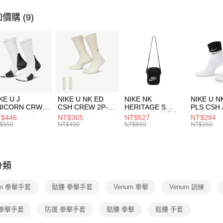
聯邦商
元大商
OUTLET
價購 (9)
AFTEE先
玉山商
相關說明
台新國
【關於「A
台灣樂
AFTEE
便利好安
運送方式
１．簡單
２．便利
7-11取貨
３．安心
每筆NT$1
KE U J
NIKE U NK ED
NIKE NK
NIKE U N
【「AFT
NICORN CRW
CSH CREW 2P-
HERITAGE S
PLS CSH 
宅配
１．於結帳
R -160 男女 中
144 EMBRDY 男
SMIT 男女 側背包
144 DBL
$446
NT$365
NT$527
NT$284
付」結帳
每筆NT$1
襪 FZ3393100
女 短統襪
BA5871010
襪 DH405
$550
NT$450
NT$650
NT$350
２．訂單
FZ3073133
３．收到繳
／ATM／
※ 請注意
絡購買商品
分類
先享後付
※ 交易是
um 拳擊手套
骷髏 拳擊手套
Venum 拳擊
Venum 訓練
是否繳費成
付客戶支
 拳擊手套
防護 拳擊手套
骷髏 拳擊
骷髏 手套
【注意事