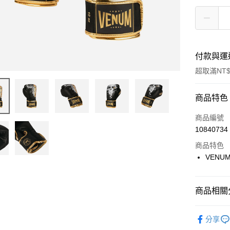
付款與運
超取滿NT$
付款方式
商品特色
信用卡一
商品編號
10840734
信用卡分
商品特色
3 期 
VENUM
合作金
LINE Pay
華南商
Apple Pay
上海商
商品相關分
國泰世
悠遊付
品牌
Ve
臺灣中
分享
匯豐（
運動類型
全盈+PAY