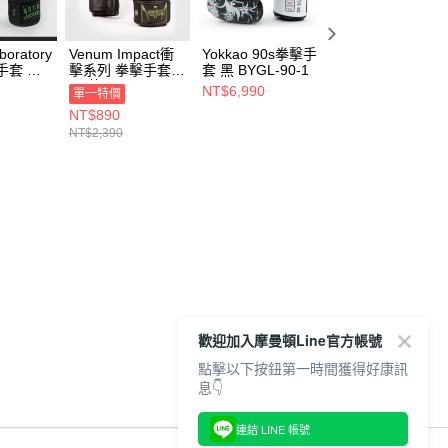
boratory
Venum Impact衝
Yokkao 90s拳擊手
Yokkao 泰式拳擊
手套 黑/
擊系列 拳擊手套
套 黑 BYGL-90-1
手套 黑 FYGL-69
UM-
黑/黃 VENUM-
1
NT$6,990
NT$6,990
單一特價
9
03284-116
NT$890
NT$2,390
歡迎加入摩曼頓Line官方帳號
點擊以下按鈕第一時間獲得好康訊
息👇
連結 LINE 帳號