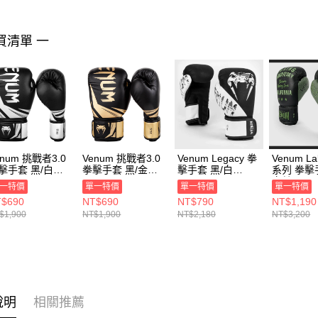
１．透過由
交易，需
求債權轉
買清單 一
２．關於
https://aft
３．未成
「AFTE
任。
４．使用「
即時審查
結果請求
５．嚴禁
enum 挑戰者3.0
Venum 挑戰者3.0
Venum Legacy 拳
Venum La
形，恩沛
擊手套 黑/白
拳擊手套 黑/金
擊手套 黑/白
系列 拳擊
動。
NUM-03525-
VENUM-03525-
VENUM-04173-
卡其 VEN
一特價
單一特價
單一特價
單一特價
8
126
108
03986-53
$690
NT$690
NT$790
NT$1,190
$1,900
NT$1,900
NT$2,180
NT$3,200
說明
相關推薦