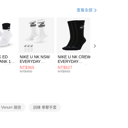
業銀行
遠東國際商業銀行
業銀行
永豐商業銀行
專區
Venum品牌單一特價
享後付
查看全部
業銀行
星展（台灣）商業銀行
際商業銀行
中國信託商業銀行
FTEE先享後付」】
天信用卡公司
先享後付是「在收到商品之後才付款」的支付方式。 讓您購物簡單
心！
：不需註冊會員、不需綁卡、不需儲值。
：只要手機號碼，簡訊認證，即可結帳。
(快速到店)
：先確認商品／服務後，再付款。
00，滿NT$1,500(含以上)免運費
K ED
NIKE U NK NSW
NIKE U NK CREW
NIKE U NK
EE先享後付」結帳流程】
ANK 1P
EVERYDAY
EVERYDAY
EVERYDAY LTW
方式選擇「AFTEE先享後付」後，將跳轉至「AFTEE先享後
 男 中統
ESSENTIAL CR
BBALL 3PR 男女
ANKLE 3PR 男女
NT$365
NT$527
NT$365
頁面，進行簡訊認證並確認金額後，即可完成結帳。
00，滿NT$1,500(含以上)免運費
8104
男女 短統襪
長統襪
踝襪 SX7677010
NT$450
NT$650
NT$450
成立數日內，您將收到繳費通知簡訊。
DX5089103
DA2123010
費通知簡訊後14天內，點擊此簡訊中的連結，可透過四大超商
網路銀行／等多元方式進行付款，方視為交易完成。
：結帳手續完成當下不需立刻繳費，但若您需要取消訂單，請聯
的店家。未經商家同意取消之訂單仍視為有效，需透過AFTEE
繳納相關費用。
否成功請以「AFTEE先享後付 」之結帳頁面顯示為準，若有關於
Venum 競技
訓練 拳擊手套
功／繳費後需取消欲退款等相關疑問，請聯繫「AFTEE先享後
援中心」
https://netprotections.freshdesk.com/support/home
項】