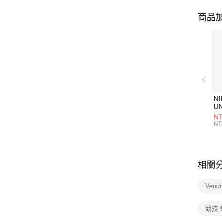
商品加
NI
U
1P
NT
統
NT
相關
Ven
競技