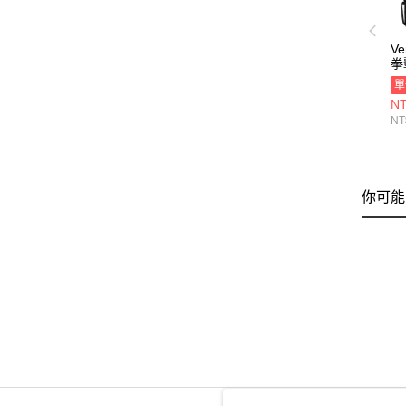
V
拳
VE
單
10
NT
NT
你可能