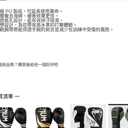
級 PU 製成，可延長使用壽命。
層複合海綿，緩衝效果更佳。
透氣孔設計，能有效排汗除濕。
學設計，為您帶來高水準的打擊體驗。
氈腕帶帶能保證手腕的契合並減少在訓練中受傷的風險。
個商品嗎？購買後給他一個好評吧
買清單 一