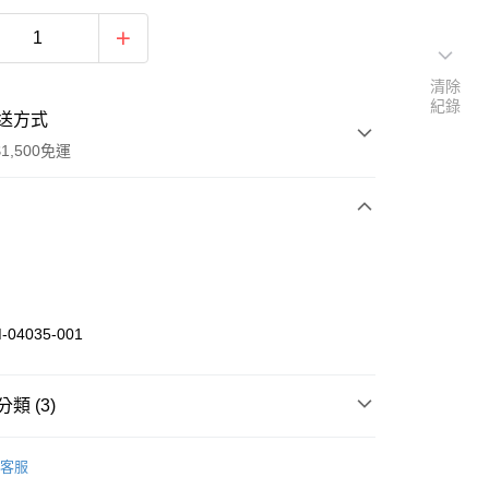
清除
紀錄
送方式
1,500免運
次付款
期付款
0 利率 每期
NT$1,066
21家銀行
-04035-001
庫商業銀行
第一商業銀行
業銀行
彰化商業銀行
業儲蓄銀行
台北富邦商業銀行
類 (3)
華商業銀行
兆豐國際商業銀行
num
小企業銀行
台中商業銀行
客服
台灣）商業銀行
華泰商業銀行
休閒戶外
配件