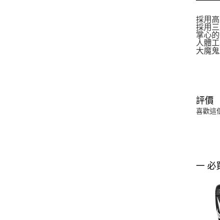
採用高
採用三
掌心的
人體工
大魔鬼
評價
喜歡這
一 必