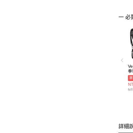
一 必
V
拳
VE
單
10
NT
NT
詳細