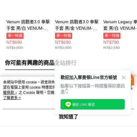
Venum 挑戰者3.0 拳擊
Venum 挑戰者3.0 拳擊
Venum Legacy
手套 黑/白 VENUM-
手套 黑/金 VENUM-
套 黑/白 VENUM-
03525-108
03525-126
04173-108
單一特價
單一特價
單一特價
NT$690
NT$690
NT$790
NT$1,900
NT$1,900
NT$2,180
你可能有興趣的商品
全站排行
歡迎加入摩曼頓Line官方帳號
本網站中使用 cookie，欲查詢有關本網站使用 cookie 方式之詳情，及若您不希
點擊以下按鈕第一時間獲得好康訊
熱門標籤
望在電腦上使用 cookie 時應如何變更電腦的 cookie 設定，請參閱本網站「
隱私
息👇
權條款
」之 Cookie 聲明。您繼續使用本網站即表示您同意本公司得按本網站使
用條款之 Cookie 聲明使用 cookie。
了解更多 >
連結 LINE 帳號
我知道了