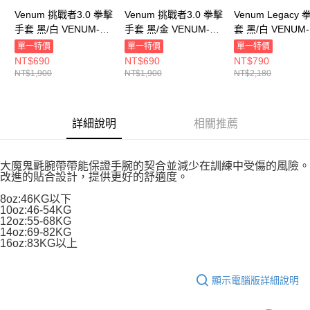
Venum 挑戰者3.0 拳擊
Venum 挑戰者3.0 拳擊
Venum Legacy
手套 黑/白 VENUM-
手套 黑/金 VENUM-
套 黑/白 VENUM-
03525-108
03525-126
04173-108
單一特價
單一特價
單一特價
NT$690
NT$690
NT$790
NT$1,900
NT$1,900
NT$2,180
詳細說明
相關推薦
大魔鬼氈腕帶帶能保證手腕的契合並減少在訓練中受傷的風險。
改進的貼合設計，提供更好的舒適度。
8oz:46KG以下
10oz:46-54KG
12oz:55-68KG
14oz:69-82KG
16oz:83KG以上
顯示電腦版詳細說明