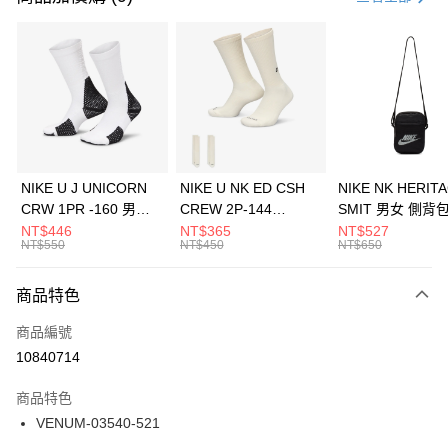
信用卡分期付款
3 期 0 利率 每期
NT$496
21家銀行
合作金庫商業銀行
第一商業銀行
LINE Pay
華南商業銀行
彰化商業銀行
Apple Pay
上海商業儲蓄銀行
台北富邦商業銀行
國泰世華商業銀行
兆豐國際商業銀行
悠遊付
臺灣中小企業銀行
台中商業銀行
NIKE U J UNICORN
NIKE U NK ED CSH
NIKE NK HERIT
匯豐（台灣）商業銀行
華泰商業銀行
CRW 1PR -160 男女
CREW 2P-144
SMIT 男女 側背
全盈+PAY
聯邦商業銀行
遠東國際商業銀行
中統襪 FZ3393100
EMBRDY 男女 短統襪
BA5871010
NT$446
NT$365
NT$527
元大商業銀行
永豐商業銀行
NT$550
NT$450
NT$650
AFTEE先享後付
FZ3073133
玉山商業銀行
星展（台灣）商業銀行
相關說明
台新國際商業銀行
中國信託商業銀行
商品特色
【關於「AFTEE先享後付」】
台灣樂天信用卡公司
AFTEE先享後付是「在收到商品之後才付款」的支付方式。 讓您購物簡單
運送方式
商品編號
便利好安心！
１．簡單：不需註冊會員、不需綁卡、不需儲值。
7-11取貨(快速到店)
10840714
２．便利：只要手機號碼，簡訊認證，即可結帳。
每筆NT$100，滿NT$1,500(含以上)免運費
３．安心：先確認商品／服務後，再付款。
商品特色
宅配
【「AFTEE先享後付」結帳流程】
VENUM-03540-521
１．於結帳方式選擇「AFTEE先享後付」後，將跳轉至「AFTEE先享後付」
每筆NT$100，滿NT$1,500(含以上)免運費