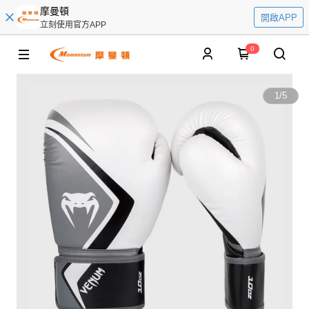
摩曼頓
開啟APP
立刻使用官方APP
0
1
/
5