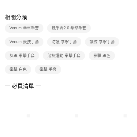
結帳頁面，進行簡訊認證並確認金額後，即可完成結帳。
２．訂單成立數日內，您將收到繳費通知簡訊。
３．收到繳費通知簡訊後14天內，點擊此簡訊中的連結，可透過四大超商／
相關分類
ATM／網路銀行／等多元方式進行付款，方視為交易完成。
※ 請注意：結帳手續完成當下不需立刻繳費，但若您需要取消訂單，請聯絡
Venum 拳擊手套
競爭者2.0 拳擊手套
購買商品的店家。未經商家同意取消之訂單仍視為有效，需透過AFTEE先享
後付繳納相關費用。
※ 交易是否成功請以「AFTEE先享後付 」之結帳頁面顯示為準，若有關於
Venum 競技手套
防護 拳擊手套
訓練 拳擊手套
是否繳費成功／繳費後需取消欲退款等相關疑問，請聯繫「AFTEE先享後付
客戶支援中心」
https://netprotections.freshdesk.com/support/home
灰黑 拳擊手套
競技運動 拳擊手套
拳擊 黑色
【注意事項】
１．透過由恩沛科技股份有限公司提供之「AFTEE先享後付」服務完成之交
拳擊 白色
拳擊 手套
易，需依本服務之必要範圍內提供個人資料，並將交易相關給付款項請求債
權轉讓予恩沛科技股份有限公司。
一 必買清單 一
２．關於個人資料處理事宜，請瀏覽以下網址：
https://aftee.tw/terms/#terms3
３．未成年的使用者請事先徵得法定代理人或監護人之同意方可使用
「AFTEE先享後付」，若未經同意申辦者引起之損失，本公司不負相關責
任。
４．使用「AFTEE先享後付」時，將依據個別帳號之用戶狀況，依本公司即
時審查核予不同之上限額度；若仍有額度不足之情形，本公司將視審查結果
請求用戶進行身份認證。
５．嚴禁一人註冊多個帳號或使用他人資訊註冊。若發現惡意使用之情形，
恩沛科技股份有限公司將有權停止該用戶之使用額度並採取法律行動。