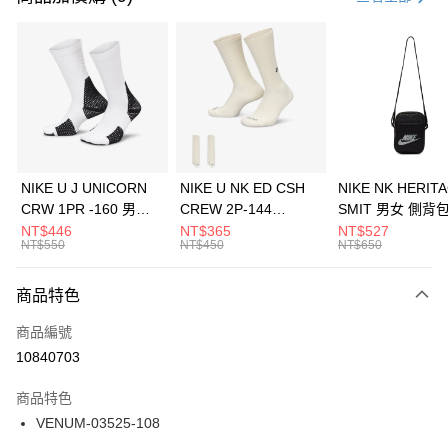
信用卡分期付款
3 期 0 利率 每期
NT$633
21家銀行
合作金庫商業銀行
第一商業銀行
LINE Pay
華南商業銀行
彰化商業銀行
Apple Pay
上海商業儲蓄銀行
台北富邦商業銀行
國泰世華商業銀行
兆豐國際商業銀行
悠遊付
臺灣中小企業銀行
台中商業銀行
NIKE U J UNICORN
NIKE U NK ED CSH
NIKE NK HERIT
匯豐（台灣）商業銀行
華泰商業銀行
CRW 1PR -160 男女
CREW 2P-144
SMIT 男女 側背
全盈+PAY
聯邦商業銀行
遠東國際商業銀行
中統襪 FZ3393100
EMBRDY 男女 短統襪
BA5871010
NT$446
NT$365
NT$527
元大商業銀行
永豐商業銀行
NT$550
NT$450
NT$650
AFTEE先享後付
FZ3073133
玉山商業銀行
星展（台灣）商業銀行
相關說明
台新國際商業銀行
中國信託商業銀行
商品特色
【關於「AFTEE先享後付」】
台灣樂天信用卡公司
AFTEE先享後付是「在收到商品之後才付款」的支付方式。 讓您購物簡單
運送方式
商品編號
便利好安心！
１．簡單：不需註冊會員、不需綁卡、不需儲值。
7-11取貨(快速到店)
10840703
２．便利：只要手機號碼，簡訊認證，即可結帳。
每筆NT$100，滿NT$1,500(含以上)免運費
３．安心：先確認商品／服務後，再付款。
商品特色
宅配
【「AFTEE先享後付」結帳流程】
VENUM-03525-108
１．於結帳方式選擇「AFTEE先享後付」後，將跳轉至「AFTEE先享後付」
每筆NT$100，滿NT$1,500(含以上)免運費