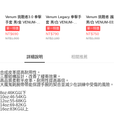
Venum 挑戰者3.0 拳擊
Venum Legacy 拳擊手
Venum 挑戰者 
手套 黑/金 VENUM-
套 黑/白 VENUM-
黑/白 VENUM-03
03525-126
04173-108
001
單一特價
單一特價
單一特價
NT$690
NT$790
NT$750
NT$1,900
NT$2,180
NT$1,900
詳細說明
相關推薦
合成皮革提高耐用性。
三層結構設計，改善了緩衝效果。
高品質柔軟半皮革，耐用性提高兩倍。
大魔鬼氈腕帶帶能保證手腕的契合並減少在訓練中受傷的風險。
8oz:46KG以下
10oz:46-54KG
12oz:55-68KG
14oz:69-82KG
16oz:83KG以上