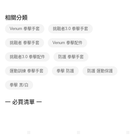
結帳頁面，進行簡訊認證並確認金額後，即可完成結帳。
２．訂單成立數日內，您將收到繳費通知簡訊。
３．收到繳費通知簡訊後14天內，點擊此簡訊中的連結，可透過四大超商／
相關分類
ATM／網路銀行／等多元方式進行付款，方視為交易完成。
※ 請注意：結帳手續完成當下不需立刻繳費，但若您需要取消訂單，請聯絡
Venum 拳擊手套
挑戰者3.0 拳擊手套
購買商品的店家。未經商家同意取消之訂單仍視為有效，需透過AFTEE先享
後付繳納相關費用。
※ 交易是否成功請以「AFTEE先享後付 」之結帳頁面顯示為準，若有關於
挑戰者 拳擊手套
Venum 拳擊配件
是否繳費成功／繳費後需取消欲退款等相關疑問，請聯繫「AFTEE先享後付
客戶支援中心」
https://netprotections.freshdesk.com/support/home
挑戰者3.0 拳擊配件
防護 拳擊手套
【注意事項】
１．透過由恩沛科技股份有限公司提供之「AFTEE先享後付」服務完成之交
運動訓練 拳擊手套
拳擊 防護
防護 運動保護
易，需依本服務之必要範圍內提供個人資料，並將交易相關給付款項請求債
權轉讓予恩沛科技股份有限公司。
拳擊 黑/白
２．關於個人資料處理事宜，請瀏覽以下網址：
https://aftee.tw/terms/#terms3
３．未成年的使用者請事先徵得法定代理人或監護人之同意方可使用
一 必買清單 一
「AFTEE先享後付」，若未經同意申辦者引起之損失，本公司不負相關責
任。
４．使用「AFTEE先享後付」時，將依據個別帳號之用戶狀況，依本公司即
時審查核予不同之上限額度；若仍有額度不足之情形，本公司將視審查結果
請求用戶進行身份認證。
５．嚴禁一人註冊多個帳號或使用他人資訊註冊。若發現惡意使用之情形，
恩沛科技股份有限公司將有權停止該用戶之使用額度並採取法律行動。