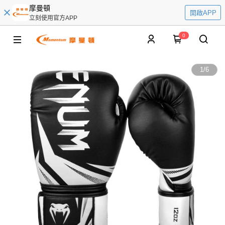
摩曼頓
開啟APP
立刻使用官方APP
0
1
/
6