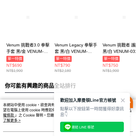
Venum 挑戰者3.0 拳擊
Venum Legacy 拳擊手
Venum 挑戰者 
手套 黑/金 VENUM-
套 黑/白 VENUM-
黑/白 VENUM-03
03525-126
04173-108
001
單一特價
單一特價
單一特價
NT$690
NT$790
NT$750
NT$1,900
NT$2,180
NT$1,900
你可能有興趣的商品
全站排行
歡迎加入摩曼頓Line官方帳號
本網站中使用 cookie，欲查詢有關本網站使用 cookie 方式之詳情，及若您不希
點擊以下按鈕第一時間獲得好康訊
熱門標籤
望在電腦上使用 cookie 時應如何變更電腦的 cookie 設定，請參閱本網站「
隱私
息👇
權條款
」之 Cookie 聲明。您繼續使用本網站即表示您同意本公司得按本網站使
用條款之 Cookie 聲明使用 cookie。
了解更多 >
連結 LINE 帳號