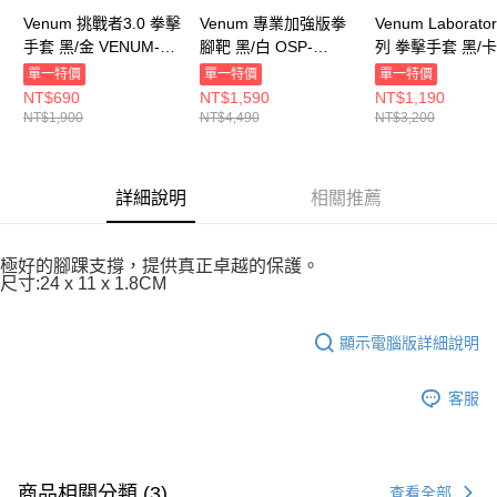
Venum 挑戰者3.0 拳擊
Venum 專業加強版拳
Venum Laborato
手套 黑/金 VENUM-
腳靶 黑/白 OSP-
列 拳擊手套 黑/
03525-126
VNM0MINI3BW
VENUM-03986-5
單一特價
單一特價
單一特價
NT$690
NT$1,590
NT$1,190
NT$1,900
NT$4,490
NT$3,200
詳細說明
相關推薦
極好的腳踝支撐，提供真正卓越的保護。
尺寸:24 x 11 x 1.8CM
顯示電腦版詳細說明
客服
商品相關分類 (3)
查看全部