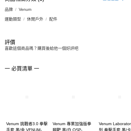
品牌
Venum
運動類型
休閒戶外
配件
評價
喜歡這個商品嗎？購買後給他一個好評吧
一 必買清單 一
Venum 挑戰者3.0 拳擊
Venum 專業加強版拳
Venum Laborato
手套 黑/金 VENUM-
腳靶 黑/白 OSP-
列 拳擊手套 黑/