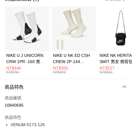
信用卡分期付款
3 期 0 利率 每期
NT$230
21家銀行
合作金庫商業銀行
第一商業銀行
LINE Pay
華南商業銀行
彰化商業銀行
Apple Pay
上海商業儲蓄銀行
台北富邦商業銀行
國泰世華商業銀行
兆豐國際商業銀行
悠遊付
臺灣中小企業銀行
台中商業銀行
NIKE U J UNICORN
NIKE U NK ED CSH
NIKE NK HERIT
匯豐（台灣）商業銀行
華泰商業銀行
CRW 1PR -160 男女
CREW 2P-144
SMIT 男女 側背
全盈+PAY
聯邦商業銀行
遠東國際商業銀行
中統襪 FZ3393100
EMBRDY 男女 短統襪
BA5871010
NT$446
NT$365
NT$527
元大商業銀行
永豐商業銀行
NT$550
NT$450
NT$650
AFTEE先享後付
FZ3073133
玉山商業銀行
星展（台灣）商業銀行
相關說明
台新國際商業銀行
中國信託商業銀行
商品特色
【關於「AFTEE先享後付」】
台灣樂天信用卡公司
AFTEE先享後付是「在收到商品之後才付款」的支付方式。 讓您購物簡單
運送方式
商品編號
便利好安心！
１．簡單：不需註冊會員、不需綁卡、不需儲值。
7-11取貨(快速到店)
10840695
２．便利：只要手機號碼，簡訊認證，即可結帳。
每筆NT$100，滿NT$1,500(含以上)免運費
３．安心：先確認商品／服務後，再付款。
商品特色
宅配
【「AFTEE先享後付」結帳流程】
VENUM-0173-126
１．於結帳方式選擇「AFTEE先享後付」後，將跳轉至「AFTEE先享後付」
每筆NT$100，滿NT$1,500(含以上)免運費