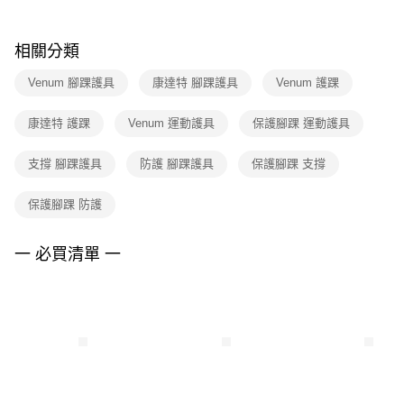
結帳頁面，進行簡訊認證並確認金額後，即可完成結帳。
２．訂單成立數日內，您將收到繳費通知簡訊。
３．收到繳費通知簡訊後14天內，點擊此簡訊中的連結，可透過四大超商／
相關分類
ATM／網路銀行／等多元方式進行付款，方視為交易完成。
※ 請注意：結帳手續完成當下不需立刻繳費，但若您需要取消訂單，請聯絡
Venum 腳踝護具
康達特 腳踝護具
Venum 護踝
購買商品的店家。未經商家同意取消之訂單仍視為有效，需透過AFTEE先享
後付繳納相關費用。
※ 交易是否成功請以「AFTEE先享後付 」之結帳頁面顯示為準，若有關於
康達特 護踝
Venum 運動護具
保護腳踝 運動護具
是否繳費成功／繳費後需取消欲退款等相關疑問，請聯繫「AFTEE先享後付
客戶支援中心」
https://netprotections.freshdesk.com/support/home
支撐 腳踝護具
防護 腳踝護具
保護腳踝 支撐
【注意事項】
１．透過由恩沛科技股份有限公司提供之「AFTEE先享後付」服務完成之交
保護腳踝 防護
易，需依本服務之必要範圍內提供個人資料，並將交易相關給付款項請求債
權轉讓予恩沛科技股份有限公司。
一 必買清單 一
２．關於個人資料處理事宜，請瀏覽以下網址：
https://aftee.tw/terms/#terms3
３．未成年的使用者請事先徵得法定代理人或監護人之同意方可使用
「AFTEE先享後付」，若未經同意申辦者引起之損失，本公司不負相關責
任。
４．使用「AFTEE先享後付」時，將依據個別帳號之用戶狀況，依本公司即
時審查核予不同之上限額度；若仍有額度不足之情形，本公司將視審查結果
請求用戶進行身份認證。
５．嚴禁一人註冊多個帳號或使用他人資訊註冊。若發現惡意使用之情形，
恩沛科技股份有限公司將有權停止該用戶之使用額度並採取法律行動。