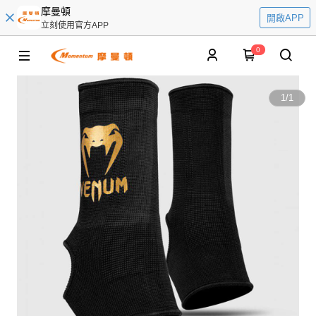
摩曼頓
開啟APP
立刻使用官方APP
0
1
/
1