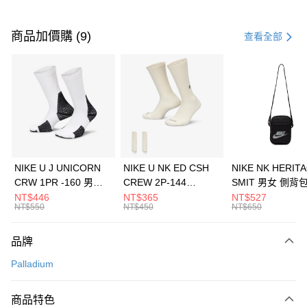
付款方式
信用卡一次付款
商品加價購 (9)
查看全部
信用卡分期付款
3 期 0 利率 每期
NT$993
21家銀行
合作金庫商業銀行
第一商業銀行
LINE Pay
華南商業銀行
彰化商業銀行
Apple Pay
上海商業儲蓄銀行
台北富邦商業銀行
國泰世華商業銀行
兆豐國際商業銀行
悠遊付
臺灣中小企業銀行
台中商業銀行
NIKE U J UNICORN
NIKE U NK ED CSH
NIKE NK HERIT
匯豐（台灣）商業銀行
華泰商業銀行
CRW 1PR -160 男女
CREW 2P-144
SMIT 男女 側背
全盈+PAY
聯邦商業銀行
遠東國際商業銀行
中統襪 FZ3393100
EMBRDY 男女 短統襪
BA5871010
NT$446
NT$365
NT$527
元大商業銀行
永豐商業銀行
NT$550
NT$450
NT$650
AFTEE先享後付
FZ3073133
玉山商業銀行
星展（台灣）商業銀行
相關說明
台新國際商業銀行
中國信託商業銀行
品牌
【關於「AFTEE先享後付」】
台灣樂天信用卡公司
AFTEE先享後付是「在收到商品之後才付款」的支付方式。 讓您購物簡單
運送方式
Palladium
便利好安心！
１．簡單：不需註冊會員、不需綁卡、不需儲值。
7-11取貨(快速到店)
２．便利：只要手機號碼，簡訊認證，即可結帳。
商品特色
每筆NT$100，滿NT$1,500(含以上)免運費
３．安心：先確認商品／服務後，再付款。