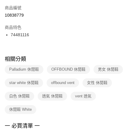
商品編號
宅配
【「AFTEE先享後付」結帳流程】
１．於結帳方式選擇「AFTEE先享後付」後，將跳轉至「AFTEE先享後付」
10838779
每筆NT$100，滿NT$1,500(含以上)免運費
結帳頁面，進行簡訊認證並確認金額後，即可完成結帳。
２．訂單成立數日內，您將收到繳費通知簡訊。
商品特色
３．收到繳費通知簡訊後14天內，點擊此簡訊中的連結，可透過四大超商／
74481116
ATM／網路銀行／等多元方式進行付款，方視為交易完成。
※ 請注意：結帳手續完成當下不需立刻繳費，但若您需要取消訂單，請聯絡
購買商品的店家。未經商家同意取消之訂單仍視為有效，需透過AFTEE先享
後付繳納相關費用。
※ 交易是否成功請以「AFTEE先享後付 」之結帳頁面顯示為準，若有關於
相關分類
是否繳費成功／繳費後需取消欲退款等相關疑問，請聯繫「AFTEE先享後付
客戶支援中心」
https://netprotections.freshdesk.com/support/home
Palladium 休閒鞋
OFFBOUND 休閒鞋
男女 休閒鞋
【注意事項】
star white 休閒鞋
offbound vent
女性 休閒鞋
１．透過由恩沛科技股份有限公司提供之「AFTEE先享後付」服務完成之交
易，需依本服務之必要範圍內提供個人資料，並將交易相關給付款項請求債
權轉讓予恩沛科技股份有限公司。
白色 休閒鞋
透氣 休閒鞋
vent 透氣
２．關於個人資料處理事宜，請瀏覽以下網址：
https://aftee.tw/terms/#terms3
休閒鞋 White
３．未成年的使用者請事先徵得法定代理人或監護人之同意方可使用
「AFTEE先享後付」，若未經同意申辦者引起之損失，本公司不負相關責
任。
一 必買清單 一
４．使用「AFTEE先享後付」時，將依據個別帳號之用戶狀況，依本公司即
時審查核予不同之上限額度；若仍有額度不足之情形，本公司將視審查結果