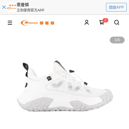
摩曼頓
開啟APP
立刻使用官方APP
0
1
/
6