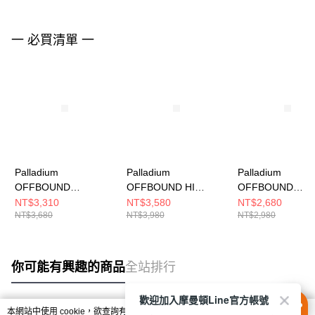
一 必買清單 一
Palladium
Palladium
Palladium
OFFBOUND
OFFBOUND HI
OFFBOUND
WP+~STAR WHITE 男
WP+~STAR WHITE~
VENT~BLACK 
NT$3,310
NT$3,580
NT$2,680
NT$3,680
NT$3,980
NT$2,980
女 休閒鞋 74482116
男女 休閒鞋 74803116
閒鞋 74481008
你可能有興趣的商品
全站排行
歡迎加入摩曼頓Line官方帳號
本網站中使用 cookie，欲查詢有關本網站使用 cookie 方式之詳情，及若您不希