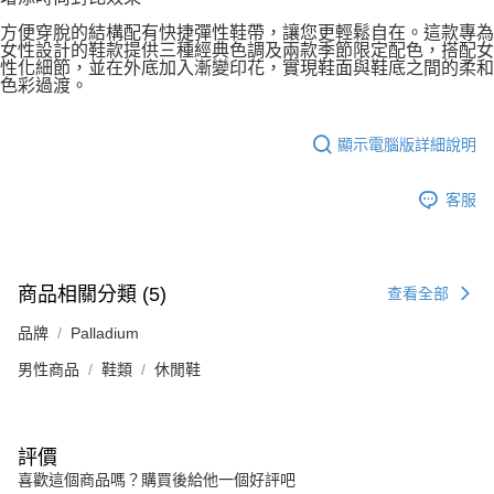
方便穿脫的結構配有快捷彈性鞋帶，讓您更輕鬆自在。這款專為
女性設計的鞋款提供三種經典色調及兩款季節限定配色，搭配女
性化細節，並在外底加入漸變印花，實現鞋面與鞋底之間的柔和
色彩過渡。
顯示電腦版詳細說明
客服
商品相關分類 (5)
查看全部
品牌
Palladium
男性商品
鞋類
休閒鞋
評價
喜歡這個商品嗎？購買後給他一個好評吧