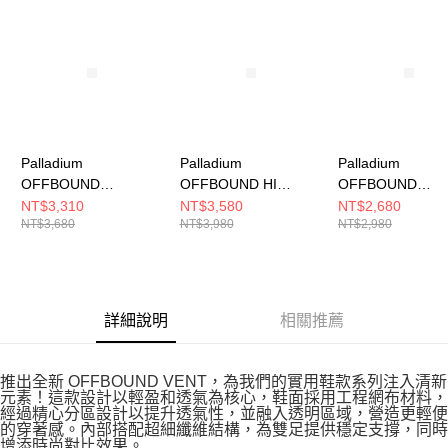
請求用戶進行身份認證。
５．嚴禁一人註冊多個帳號或使用他人資訊註冊。若發現惡意使用之情形，
恩沛科技股份有限公司將有權停止該用戶之使用額度並採取法律行動。
Palladium
Palladium
Palladium
OFFBOUND
OFFBOUND HI
OFFBOUND
WP+~STAR WHITE 男
WP+~STAR WHITE~
VENT~BLACK 
NT$3,310
NT$3,580
NT$2,680
NT$3,680
NT$3,980
NT$2,980
女 休閒鞋 74482116
男女 休閒鞋 74803116
閒鞋 74481008
詳細說明
相關推薦
推出全新 OFFBOUND VENT，為我們的實用鞋款系列注入清新
元素！這款設計以輕盈和透氣為核心，鞋面採用工程網布材料，
經過精心分區設計以提升透氣性，並融入透明區域，營造更輕便
的穿著感。內部搭配超細纖維結構，為雙足提供穩定支撐，同時
增添時尚對比效果。