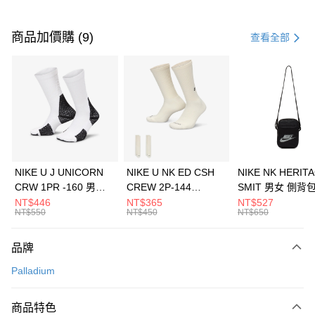
付款方式
信用卡一次付款
商品加價購 (9)
查看全部
信用卡分期付款
3 期 0 利率 每期
NT$993
21家銀行
合作金庫商業銀行
第一商業銀行
LINE Pay
華南商業銀行
彰化商業銀行
Apple Pay
上海商業儲蓄銀行
台北富邦商業銀行
國泰世華商業銀行
兆豐國際商業銀行
悠遊付
臺灣中小企業銀行
台中商業銀行
NIKE U J UNICORN
NIKE U NK ED CSH
NIKE NK HERIT
匯豐（台灣）商業銀行
華泰商業銀行
CRW 1PR -160 男女
CREW 2P-144
SMIT 男女 側背
全盈+PAY
聯邦商業銀行
遠東國際商業銀行
中統襪 FZ3393100
EMBRDY 男女 短統襪
BA5871010
NT$446
NT$365
NT$527
元大商業銀行
永豐商業銀行
NT$550
NT$450
NT$650
AFTEE先享後付
FZ3073133
玉山商業銀行
星展（台灣）商業銀行
相關說明
台新國際商業銀行
中國信託商業銀行
品牌
【關於「AFTEE先享後付」】
台灣樂天信用卡公司
AFTEE先享後付是「在收到商品之後才付款」的支付方式。 讓您購物簡單
運送方式
Palladium
便利好安心！
１．簡單：不需註冊會員、不需綁卡、不需儲值。
7-11取貨(快速到店)
２．便利：只要手機號碼，簡訊認證，即可結帳。
商品特色
每筆NT$100，滿NT$1,500(含以上)免運費
３．安心：先確認商品／服務後，再付款。