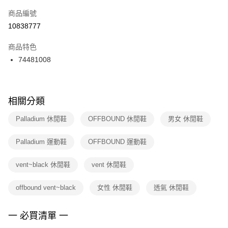
商品編號
宅配
【「AFTEE先享後付」結帳流程】
１．於結帳方式選擇「AFTEE先享後付」後，將跳轉至「AFTEE先享後付」
10838777
每筆NT$100，滿NT$1,500(含以上)免運費
結帳頁面，進行簡訊認證並確認金額後，即可完成結帳。
２．訂單成立數日內，您將收到繳費通知簡訊。
商品特色
３．收到繳費通知簡訊後14天內，點擊此簡訊中的連結，可透過四大超商／
74481008
ATM／網路銀行／等多元方式進行付款，方視為交易完成。
※ 請注意：結帳手續完成當下不需立刻繳費，但若您需要取消訂單，請聯絡
購買商品的店家。未經商家同意取消之訂單仍視為有效，需透過AFTEE先享
後付繳納相關費用。
※ 交易是否成功請以「AFTEE先享後付 」之結帳頁面顯示為準，若有關於
相關分類
是否繳費成功／繳費後需取消欲退款等相關疑問，請聯繫「AFTEE先享後付
客戶支援中心」
https://netprotections.freshdesk.com/support/home
Palladium 休閒鞋
OFFBOUND 休閒鞋
男女 休閒鞋
【注意事項】
Palladium 運動鞋
OFFBOUND 運動鞋
１．透過由恩沛科技股份有限公司提供之「AFTEE先享後付」服務完成之交
易，需依本服務之必要範圍內提供個人資料，並將交易相關給付款項請求債
權轉讓予恩沛科技股份有限公司。
vent~black 休閒鞋
vent 休閒鞋
２．關於個人資料處理事宜，請瀏覽以下網址：
https://aftee.tw/terms/#terms3
offbound vent~black
女性 休閒鞋
透氣 休閒鞋
３．未成年的使用者請事先徵得法定代理人或監護人之同意方可使用
「AFTEE先享後付」，若未經同意申辦者引起之損失，本公司不負相關責
任。
一 必買清單 一
４．使用「AFTEE先享後付」時，將依據個別帳號之用戶狀況，依本公司即
時審查核予不同之上限額度；若仍有額度不足之情形，本公司將視審查結果