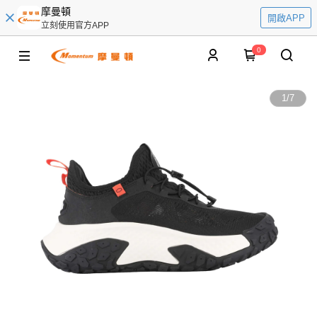
摩曼頓
開啟APP
立刻使用官方APP
0
1
/
7