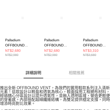
請求用戶進行身份認證。
５．嚴禁一人註冊多個帳號或使用他人資訊註冊。若發現惡意使用之情形，
恩沛科技股份有限公司將有權停止該用戶之使用額度並採取法律行動。
Palladium
Palladium
Palladium
OFFBOUND
OFFBOUND
OFFBOUND
VENT~NATURAL
VENT~STAR WHITE
WP+~BLACK 男
NT$2,680
NT$2,680
NT$3,310
NT$2,980
NT$2,980
NT$3,680
GREY 男女 休閒鞋
男女 休閒鞋 74481116
閒鞋 74482008
74481096
詳細說明
相關推薦
推出全新 OFFBOUND VENT，為我們的實用鞋款系列注入清新
元素！這款設計以輕盈和透氣為核心，鞋面採用工程網布材料，
經過精心分區設計以提升透氣性，並融入透明區域，營造更輕便
的穿著感。內部搭配超細纖維結構，為雙足提供穩定支撐，同時
增添時尚對比效果。