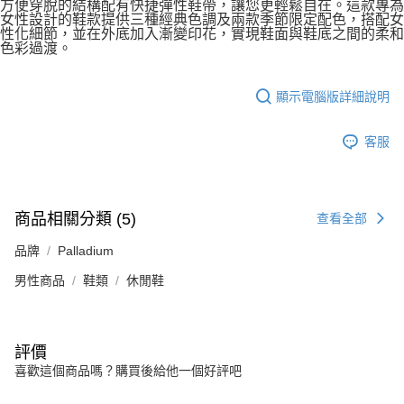
方便穿脫的結構配有快捷彈性鞋帶，讓您更輕鬆自在。這款專為
女性設計的鞋款提供三種經典色調及兩款季節限定配色，搭配女
性化細節，並在外底加入漸變印花，實現鞋面與鞋底之間的柔和
色彩過渡。
顯示電腦版詳細說明
客服
商品相關分類 (5)
查看全部
品牌
Palladium
男性商品
鞋類
休閒鞋
評價
喜歡這個商品嗎？購買後給他一個好評吧