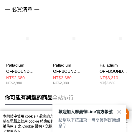
一 必買清單 一
Palladium
Palladium
Palladium
OFFBOUND
OFFBOUND
OFFBOUND
VENT~NATURAL
VENT~STAR WHITE
WP+~BLACK 男
NT$2,680
NT$2,680
NT$3,310
NT$2,980
NT$2,980
NT$3,680
GREY 男女 休閒鞋
男女 休閒鞋 74481116
閒鞋 74482008
74481096
你可能有興趣的商品
全站排行
歡迎加入摩曼頓Line官方帳號
本網站中使用 cookie，欲查詢有關本網站使用 cookie 方式之詳情，及若您不希
點擊以下按鈕第一時間獲得好康訊
熱門標籤
望在電腦上使用 cookie 時應如何變更電腦的 cookie 設定，請參閱本網站「
隱私
息👇
權條款
」之 Cookie 聲明。您繼續使用本網站即表示您同意本公司得按本網站使
用條款之 Cookie 聲明使用 cookie。
了解更多 >