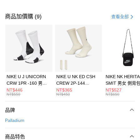
付款方式
信用卡一次付款
商品加價購 (9)
查看全部
信用卡分期付款
3 期 0 利率 每期
NT$1,126
21家銀行
合作金庫商業銀行
第一商業銀行
LINE Pay
華南商業銀行
彰化商業銀行
Apple Pay
上海商業儲蓄銀行
台北富邦商業銀行
國泰世華商業銀行
兆豐國際商業銀行
悠遊付
臺灣中小企業銀行
台中商業銀行
NIKE U J UNICORN
NIKE U NK ED CSH
NIKE NK HERIT
匯豐（台灣）商業銀行
華泰商業銀行
CRW 1PR -160 男女
CREW 2P-144
SMIT 男女 側背
全盈+PAY
聯邦商業銀行
遠東國際商業銀行
中統襪 FZ3393100
EMBRDY 男女 短統襪
BA5871010
NT$446
NT$365
NT$527
元大商業銀行
永豐商業銀行
NT$550
NT$450
NT$650
AFTEE先享後付
FZ3073133
玉山商業銀行
星展（台灣）商業銀行
相關說明
台新國際商業銀行
中國信託商業銀行
品牌
【關於「AFTEE先享後付」】
台灣樂天信用卡公司
AFTEE先享後付是「在收到商品之後才付款」的支付方式。 讓您購物簡單
運送方式
Palladium
便利好安心！
１．簡單：不需註冊會員、不需綁卡、不需儲值。
7-11取貨(快速到店)
２．便利：只要手機號碼，簡訊認證，即可結帳。
商品特色
每筆NT$100，滿NT$1,500(含以上)免運費
３．安心：先確認商品／服務後，再付款。