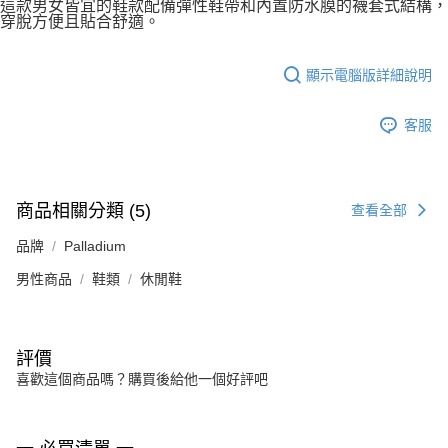
這款男女皆宜的鞋款配備彈性鞋帶和內置防水膜的襪套式結構，
穿脫方便且貼合舒適。
顯示電腦版詳細說明
客服
商品相關分類 (5)
查看全部
品牌
Palladium
男性商品
鞋類
休閒鞋
評價
喜歡這個商品嗎？購買後給他一個好評吧