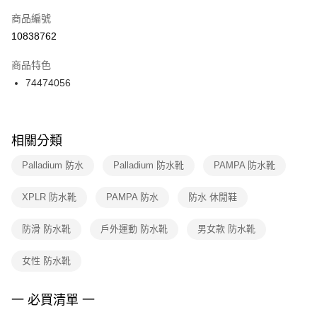
商品編號
宅配
【「AFTEE先享後付」結帳流程】
１．於結帳方式選擇「AFTEE先享後付」後，將跳轉至「AFTEE先享後付」
10838762
每筆NT$100，滿NT$1,500(含以上)免運費
結帳頁面，進行簡訊認證並確認金額後，即可完成結帳。
２．訂單成立數日內，您將收到繳費通知簡訊。
商品特色
３．收到繳費通知簡訊後14天內，點擊此簡訊中的連結，可透過四大超商／
74474056
ATM／網路銀行／等多元方式進行付款，方視為交易完成。
※ 請注意：結帳手續完成當下不需立刻繳費，但若您需要取消訂單，請聯絡
購買商品的店家。未經商家同意取消之訂單仍視為有效，需透過AFTEE先享
後付繳納相關費用。
※ 交易是否成功請以「AFTEE先享後付 」之結帳頁面顯示為準，若有關於
相關分類
是否繳費成功／繳費後需取消欲退款等相關疑問，請聯繫「AFTEE先享後付
客戶支援中心」
https://netprotections.freshdesk.com/support/home
Palladium 防水
Palladium 防水靴
PAMPA 防水靴
【注意事項】
XPLR 防水靴
PAMPA 防水
防水 休閒鞋
１．透過由恩沛科技股份有限公司提供之「AFTEE先享後付」服務完成之交
易，需依本服務之必要範圍內提供個人資料，並將交易相關給付款項請求債
權轉讓予恩沛科技股份有限公司。
防滑 防水靴
戶外運動 防水靴
男女款 防水靴
２．關於個人資料處理事宜，請瀏覽以下網址：
https://aftee.tw/terms/#terms3
女性 防水靴
３．未成年的使用者請事先徵得法定代理人或監護人之同意方可使用
「AFTEE先享後付」，若未經同意申辦者引起之損失，本公司不負相關責
任。
一 必買清單 一
４．使用「AFTEE先享後付」時，將依據個別帳號之用戶狀況，依本公司即
時審查核予不同之上限額度；若仍有額度不足之情形，本公司將視審查結果