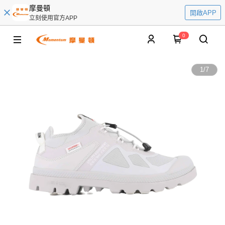
摩曼頓
開啟APP
立刻使用官方APP
0
1
/
7