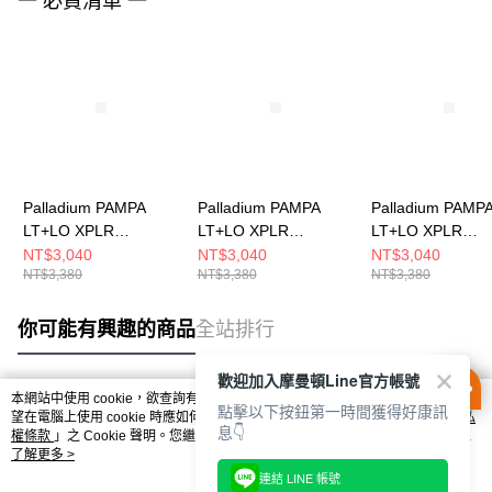
一 必買清單 一
Palladium PAMPA
Palladium PAMPA
Palladium PAMP
LT+LO XPLR
LT+LO XPLR
LT+LO XPLR
WP+~BLACK 男女 防
WP+~STAR WHITE 男
WP+~OLIVE NI
NT$3,040
NT$3,040
NT$3,040
NT$3,380
NT$3,380
NT$3,380
水靴 74474008
女 防水靴 74474116
男女 防水靴 7447
你可能有興趣的商品
全站排行
歡迎加入摩曼頓Line官方帳號
本網站中使用 cookie，欲查詢有關本網站使用 cookie 方式之詳情，及若您不希
點擊以下按鈕第一時間獲得好康訊
熱門標籤
望在電腦上使用 cookie 時應如何變更電腦的 cookie 設定，請參閱本網站「
隱私
息👇
權條款
」之 Cookie 聲明。您繼續使用本網站即表示您同意本公司得按本網站使
用條款之 Cookie 聲明使用 cookie。
了解更多 >
連結 LINE 帳號