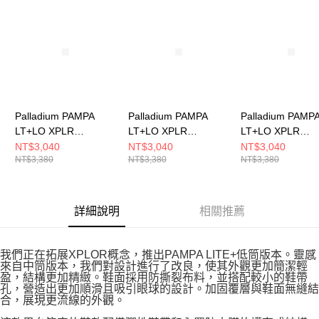
請求用戶進行身份認證。
５．嚴禁一人註冊多個帳號或使用他人資訊註冊。若發現惡意使用之情形，
恩沛科技股份有限公司將有權停止該用戶之使用額度並採取法律行動。
Palladium PAMPA
Palladium PAMPA
Palladium PAMP
LT+LO XPLR
LT+LO XPLR
LT+LO XPLR
WP+~BLACK 男女 防
WP+~STAR WHITE 男
WP+~OLIVE NI
NT$3,040
NT$3,040
NT$3,040
NT$3,380
NT$3,380
NT$3,380
水靴 74474008
女 防水靴 74474116
男女 防水靴 7447
詳細說明
相關推薦
我們正在拓展XPLOR概念，推出PAMPA LITE+低筒版本。靈感
來自中筒版本，我們對設計進行了改良，使其外觀更加簡潔輕
盈，結構更加精緻。鞋面採用防撕裂布料，並搭配較小的鞋帶
孔，營造出更加順滑且吸引眼球的設計。加固覆層與鞋面無縫結
合，展現更流線的外觀。