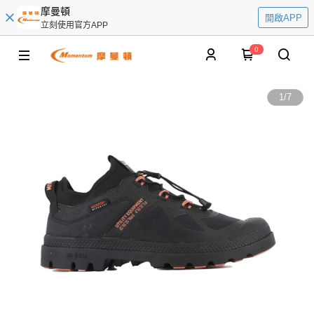
摩曼頓
開啟APP
立刻使用官方APP
0
1
/
7