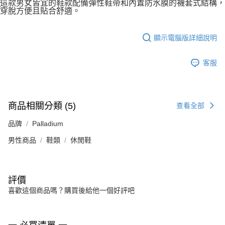
這款男女皆宜的鞋款配備彈性鞋帶和內置防水膜的襪套式結構，
穿脫方便且貼合舒適。
顯示電腦版詳細說明
客服
商品相關分類 (5)
查看全部
品牌
Palladium
男性商品
鞋類
休閒鞋
評價
喜歡這個商品嗎？購買後給他一個好評吧