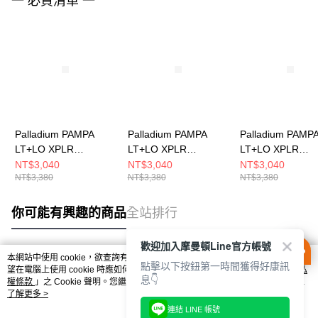
一 必買清單 一
Palladium PAMPA
Palladium PAMPA
Palladium PAMP
LT+LO XPLR
LT+LO XPLR
LT+LO XPLR
WP+~VAPOR 男女 防
WP+~STAR WHITE 男
WP+~OLIVE NI
NT$3,040
NT$3,040
NT$3,040
NT$3,380
NT$3,380
NT$3,380
水靴 74474056
女 防水靴 74474116
男女 防水靴 7447
你可能有興趣的商品
全站排行
歡迎加入摩曼頓Line官方帳號
本網站中使用 cookie，欲查詢有關本網站使用 cookie 方式之詳情，及若您不希
點擊以下按鈕第一時間獲得好康訊
熱門標籤
望在電腦上使用 cookie 時應如何變更電腦的 cookie 設定，請參閱本網站「
隱私
息👇
權條款
」之 Cookie 聲明。您繼續使用本網站即表示您同意本公司得按本網站使
用條款之 Cookie 聲明使用 cookie。
了解更多 >
連結 LINE 帳號