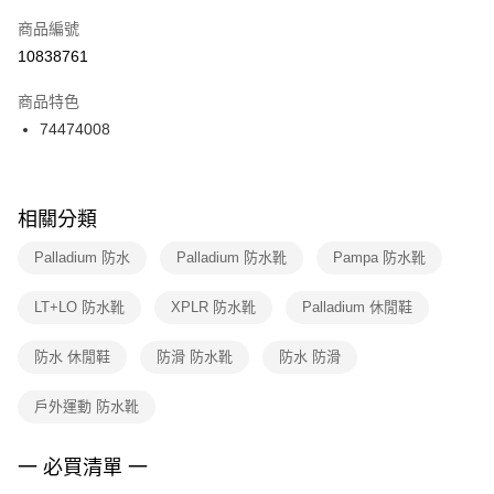
商品編號
宅配
【「AFTEE先享後付」結帳流程】
１．於結帳方式選擇「AFTEE先享後付」後，將跳轉至「AFTEE先享後付」
10838761
每筆NT$100，滿NT$1,500(含以上)免運費
結帳頁面，進行簡訊認證並確認金額後，即可完成結帳。
２．訂單成立數日內，您將收到繳費通知簡訊。
商品特色
３．收到繳費通知簡訊後14天內，點擊此簡訊中的連結，可透過四大超商／
74474008
ATM／網路銀行／等多元方式進行付款，方視為交易完成。
※ 請注意：結帳手續完成當下不需立刻繳費，但若您需要取消訂單，請聯絡
購買商品的店家。未經商家同意取消之訂單仍視為有效，需透過AFTEE先享
後付繳納相關費用。
※ 交易是否成功請以「AFTEE先享後付 」之結帳頁面顯示為準，若有關於
相關分類
是否繳費成功／繳費後需取消欲退款等相關疑問，請聯繫「AFTEE先享後付
客戶支援中心」
https://netprotections.freshdesk.com/support/home
Palladium 防水
Palladium 防水靴
Pampa 防水靴
【注意事項】
LT+LO 防水靴
XPLR 防水靴
Palladium 休閒鞋
１．透過由恩沛科技股份有限公司提供之「AFTEE先享後付」服務完成之交
易，需依本服務之必要範圍內提供個人資料，並將交易相關給付款項請求債
權轉讓予恩沛科技股份有限公司。
防水 休閒鞋
防滑 防水靴
防水 防滑
２．關於個人資料處理事宜，請瀏覽以下網址：
https://aftee.tw/terms/#terms3
戶外運動 防水靴
３．未成年的使用者請事先徵得法定代理人或監護人之同意方可使用
「AFTEE先享後付」，若未經同意申辦者引起之損失，本公司不負相關責
任。
一 必買清單 一
４．使用「AFTEE先享後付」時，將依據個別帳號之用戶狀況，依本公司即
時審查核予不同之上限額度；若仍有額度不足之情形，本公司將視審查結果