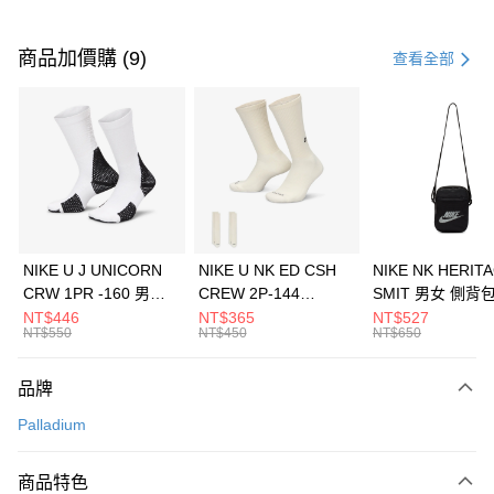
付款方式
信用卡一次付款
商品加價購 (9)
查看全部
信用卡分期付款
3 期 0 利率 每期
NT$1,126
21家銀行
合作金庫商業銀行
第一商業銀行
LINE Pay
華南商業銀行
彰化商業銀行
Apple Pay
上海商業儲蓄銀行
台北富邦商業銀行
國泰世華商業銀行
兆豐國際商業銀行
悠遊付
臺灣中小企業銀行
台中商業銀行
NIKE U J UNICORN
NIKE U NK ED CSH
NIKE NK HERIT
匯豐（台灣）商業銀行
華泰商業銀行
CRW 1PR -160 男女
CREW 2P-144
SMIT 男女 側背
全盈+PAY
聯邦商業銀行
遠東國際商業銀行
中統襪 FZ3393100
EMBRDY 男女 短統襪
BA5871010
NT$446
NT$365
NT$527
元大商業銀行
永豐商業銀行
NT$550
NT$450
NT$650
AFTEE先享後付
FZ3073133
玉山商業銀行
星展（台灣）商業銀行
相關說明
台新國際商業銀行
中國信託商業銀行
品牌
【關於「AFTEE先享後付」】
台灣樂天信用卡公司
AFTEE先享後付是「在收到商品之後才付款」的支付方式。 讓您購物簡單
運送方式
Palladium
便利好安心！
１．簡單：不需註冊會員、不需綁卡、不需儲值。
7-11取貨(快速到店)
２．便利：只要手機號碼，簡訊認證，即可結帳。
商品特色
每筆NT$100，滿NT$1,500(含以上)免運費
３．安心：先確認商品／服務後，再付款。