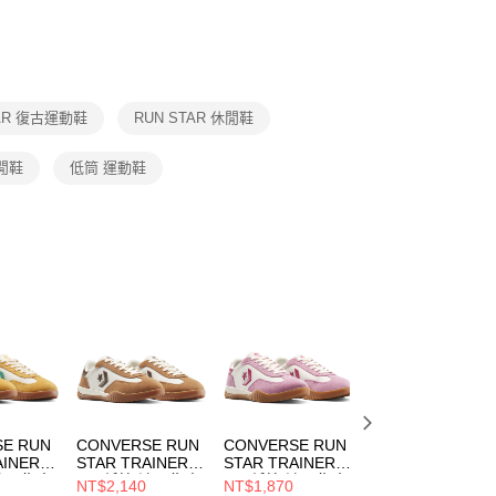
否成功請以「AFTEE先享後付 」之結帳頁面顯示為準，若有關於
功／繳費後需取消欲退款等相關疑問，請聯繫「AFTEE先享後
援中心」
https://netprotections.freshdesk.com/support/home
項】
恩沛科技股份有限公司提供之「AFTEE先享後付」服務完成之
TAR 復古運動鞋
RUN STAR 休閒鞋
依本服務之必要範圍內提供個人資料，並將交易相關給付款項請
讓予恩沛科技股份有限公司。
個人資料處理事宜，請瀏覽以下網址：
 休閒鞋
低筒 運動鞋
ee.tw/terms/#terms3
年的使用者請事先徵得法定代理人或監護人之同意方可使用
E先享後付」，若未經同意申辦者引起之損失，本公司不負相關責
AFTEE先享後付」時，將依據個別帳號之用戶狀況，依本公司
核予不同之上限額度；若仍有額度不足之情形，本公司將視審查
用戶進行身份認證。
一人註冊多個帳號或使用他人資訊註冊。若發現惡意使用之情
科技股份有限公司將有權停止該用戶之使用額度並採取法律行
E RUN
CONVERSE RUN
CONVERSE RUN
CONVERSE RUN
AINER
STAR TRAINER
STAR TRAINER
STAR TRAINER
 流星復古
OX 低筒 流星復古
OX 低筒 流星復古
男女 流星復古運
NT$2,140
NT$1,870
NT$1,340