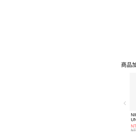
商品加
NI
U
1P
NT
統
NT