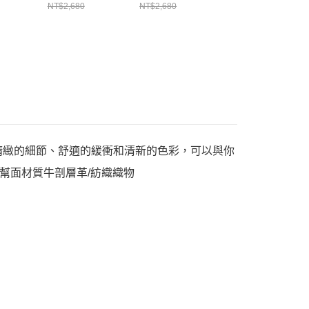
閒鞋 男
運動鞋 休閒鞋 男
運動鞋 休閒鞋 男
鞋 A10371C
NT$2,680
NT$2,680
NT$2,680
/白/藍
鞋 女鞋 咖啡/白
鞋 女鞋 玫瑰粉/白
A15738C
A13053C
致敬。精緻的細節、舒適的緩衝和清新的色彩，可以與你
幫面材質牛剖層革/紡織織物