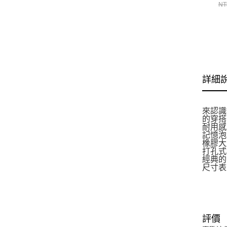
運
NT
鞋
詳細
來認識
的穿搭
耐用感
記憶泡
橡膠大
打孔式
經典的星
尺寸表
評價