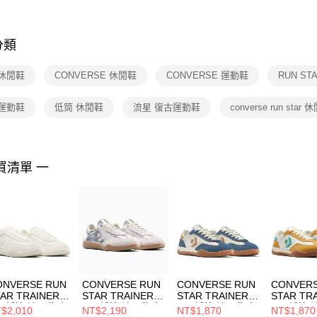
※ 交易是
是否繳費成
付客戶支
分類
【注意事
１．透過由
 休閒鞋
CONVERSE 休閒鞋
CONVERSE 運動鞋
RUN S
交易，需
求債權轉
２．關於
 運動鞋
低筒 休閒鞋
流星 復古運動鞋
converse run star
https://aft
３．未成
「AFTE
任。
買清單 一
４．使用「
即時審查
結果請求
５．嚴禁
形，恩沛
動。
ONVERSE RUN
CONVERSE RUN
CONVERSE RUN
CONVERS
AR TRAINER
STAR TRAINER
STAR TRAINER
STAR TR
X 低筒 流星復古
OX 低筒 流星復古
OX 低筒 流星復古
OX 低筒
$2,010
NT$2,190
NT$1,870
NT$1,870