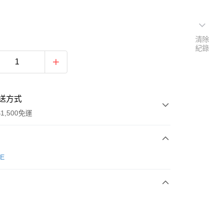
清除
紀錄
送方式
1,500免運
次付款
E
期付款
0 利率 每期
NT$893
21家銀行
庫商業銀行
第一商業銀行
業銀行
彰化商業銀行