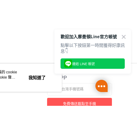
歡迎加入摩曼頓Line官方帳號
點擊以下按鈕第一時間獲得好康訊
息👇
連結 LINE 帳號
 cookie
kie 聲明
我知道了
官方APP
免費傳送載點至手機
本站最佳瀏覽環境請使用 Google Chrome、Firefox 或 Edge 以上版本