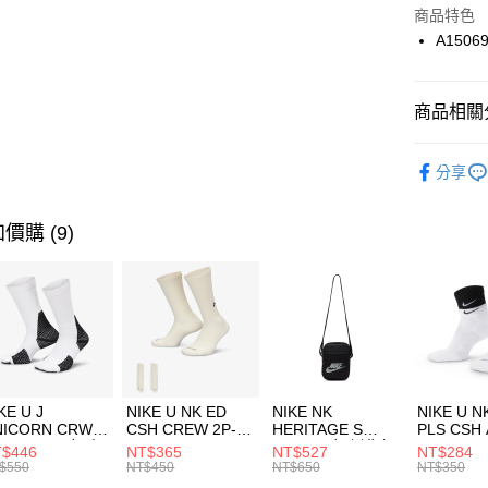
Apple Pay
上海商
商品特色
國泰世
A1506
悠遊付
臺灣中
匯豐（
全盈+PAY
聯邦商
商品相關分
元大商
AFTEE先
玉山商
品牌
Co
相關說明
分享
台新國
【關於「A
男性商品
台灣樂
AFTEE
便利好安
女性商品
運送方式
價購 (9)
１．簡單
２．便利
運動類型
7-11取貨
３．安心
每筆NT$1
促銷活動
【「AFT
促銷活動
宅配
１．於結帳
付」結帳
每筆NT$1
２．訂單
３．收到繳
KE U J
NIKE U NK ED
NIKE NK
NIKE U N
／ATM／
NICORN CRW
CSH CREW 2P-
HERITAGE S
PLS CSH 
※ 請注意
R -160 男女 中
144 EMBRDY 男
SMIT 男女 側背包
144 DBL
$446
NT$365
NT$527
NT$284
絡購買商品
襪 FZ3393100
女 短統襪
BA5871010
襪 DH405
$550
NT$450
NT$650
NT$350
先享後付
FZ3073133