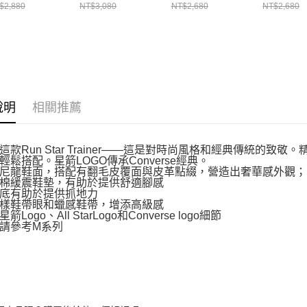
動鞋 男女 休閒
運動鞋 休閒鞋 男
運動鞋 休閒鞋 男
運動鞋 休
$2,880
NT$3,080
NT$2,680
NT$2,680
 A12196C
鞋 女鞋 米/銀色
鞋 女鞋 藍/白
鞋 女鞋 黃
A15189C
A13054C
A13055C
說明
相關推薦
這款Run Star Trainer——這是對時尚風格和經典傳統的
輕鬆搭配。星箭LOGO傳承Converse經典。
尼龍鞋面，搭配有翻毛皮覆面與皮革點綴，營造出奢華感外觀；
棉緩震鞋墊，有助於提供舒適腳感
底有助於提供抓地力
樣鞋帶眼和蠟感鞋帶，增添高級感
箭Logo、All StarLogo和Converse logo細節
請參考M系列