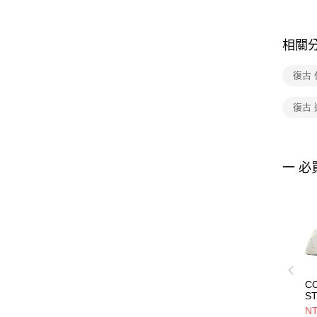
相關
復古
復古
一 必
C
ST
O
NT