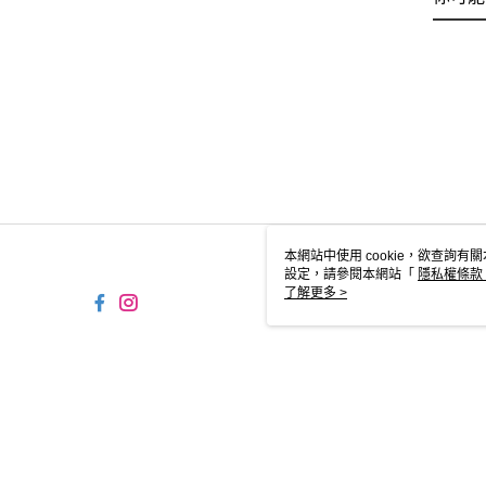
本網站中使用 cookie，欲查詢有關
設定，請參閱本網站「
隱私權條款
使用 cookie。
了解更多 >
TW-MWG1-61-229 Web2.0 
© 2026 by 摩曼頓企業股份有限公司