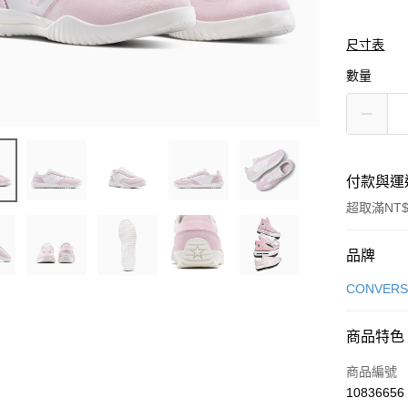
尺寸表
數量
付款與運
超取滿NT$
付款方式
品牌
信用卡一
CONVERS
信用卡分
商品特色
3 期 
商品編號
合作金
LINE Pay
10836656
華南商