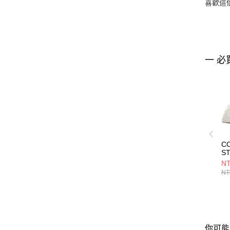
喜歡這
一 必
C
ST
O
NT
運
NT
鞋
你可能