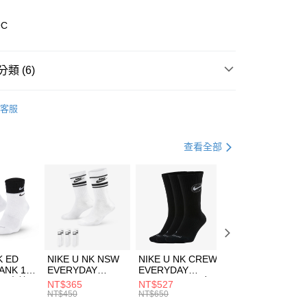
業儲蓄銀行
台北富邦商業銀行
華商業銀行
兆豐國際商業銀行
9C
小企業銀行
台中商業銀行
台灣）商業銀行
華泰商業銀行
業銀行
遠東國際商業銀行
類 (6)
業銀行
永豐商業銀行
享後付
業銀行
星展（台灣）商業銀行
nverse
全系列鞋款
客服
際商業銀行
中國信託商業銀行
FTEE先享後付」】
鞋類
休閒鞋
天信用卡公司
先享後付是「在收到商品之後才付款」的支付方式。 讓您購物簡單
心！
鞋類
休閒鞋
查看全部
：不需註冊會員、不需綁卡、不需儲值。
：只要手機號碼，簡訊認證，即可結帳。
休閒戶外
鞋
(快速到店)
：先確認商品／服務後，再付款。
00，滿NT$1,500(含以上)免運費
春日輕出走｜休閒鞋 4折起
EE先享後付」結帳流程】
兒童/青少年｜鞋服6折起
方式選擇「AFTEE先享後付」後，將跳轉至「AFTEE先享後
頁面，進行簡訊認證並確認金額後，即可完成結帳。
00，滿NT$1,500(含以上)免運費
成立數日內，您將收到繳費通知簡訊。
費通知簡訊後14天內，點擊此簡訊中的連結，可透過四大超商
K ED
NIKE U NK NSW
NIKE U NK CREW
NIKE U NK
網路銀行／等多元方式進行付款，方視為交易完成。
ANK 1P
EVERYDAY
EVERYDAY
EVERYDAY LTW
：結帳手續完成當下不需立刻繳費，但若您需要取消訂單，請聯
 男 中統
ESSENTIAL CR
BBALL 3PR 男女
ANKLE 3PR 男女
NT$365
NT$527
NT$365
的店家。未經商家同意取消之訂單仍視為有效，需透過AFTEE
8104
男女 短統襪
長統襪
踝襪 SX7677010
NT$450
NT$650
NT$450
繳納相關費用。
DX5089103
DA2123010