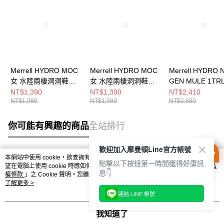
Merrell HYDRO MOC
Merrell HYDRO MOC
Merrell HYDRO 
女 水陸兩棲洞洞鞋
女 水陸兩棲洞洞鞋
GEN MULE 1TR
J004232
J85950
水陸兩棲洞洞鞋
NT$1,390
NT$1,390
NT$2,410
NT$1,980
NT$1,980
NT$2,680
J005761
你可能有興趣的商品
全站排行
歡迎加入摩曼頓Line官方帳號
本網站中使用 cookie，欲查詢有關本網站使用 cookie 方式之詳情，及若您不希
點擊以下按鈕第一時間獲得好康訊
熱門標籤
望在電腦上使用 cookie 時應如何變更電腦的 cookie 設定，請參閱本網站「
隱私
息👇
權條款
」之 Cookie 聲明。您繼續使用本網站即表示您同意本公司得按本網站使
用條款之 Cookie 聲明使用 cookie。
了解更多 >
連結 LINE 帳號
我知道了