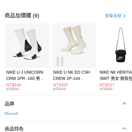
付款方式
信用卡一次付款
商品加價購 (9)
查看全部
信用卡分期付款
3 期 0 利率 每期
NT$660
21家銀行
合作金庫商業銀行
第一商業銀行
LINE Pay
華南商業銀行
彰化商業銀行
Apple Pay
上海商業儲蓄銀行
台北富邦商業銀行
國泰世華商業銀行
兆豐國際商業銀行
悠遊付
臺灣中小企業銀行
台中商業銀行
NIKE U J UNICORN
NIKE U NK ED CSH
NIKE NK HERIT
匯豐（台灣）商業銀行
華泰商業銀行
CRW 1PR -160 男女
CREW 2P-144
SMIT 男女 側背
全盈+PAY
聯邦商業銀行
遠東國際商業銀行
中統襪 FZ3393100
EMBRDY 男女 短統襪
BA5871010
NT$446
NT$365
NT$527
元大商業銀行
永豐商業銀行
NT$550
NT$450
NT$650
AFTEE先享後付
FZ3073133
玉山商業銀行
星展（台灣）商業銀行
相關說明
台新國際商業銀行
中國信託商業銀行
品牌
【關於「AFTEE先享後付」】
台灣樂天信用卡公司
AFTEE先享後付是「在收到商品之後才付款」的支付方式。 讓您購物簡單
運送方式
Merrell
便利好安心！
１．簡單：不需註冊會員、不需綁卡、不需儲值。
7-11取貨(快速到店)
２．便利：只要手機號碼，簡訊認證，即可結帳。
商品特色
每筆NT$100，滿NT$1,500(含以上)免運費
３．安心：先確認商品／服務後，再付款。