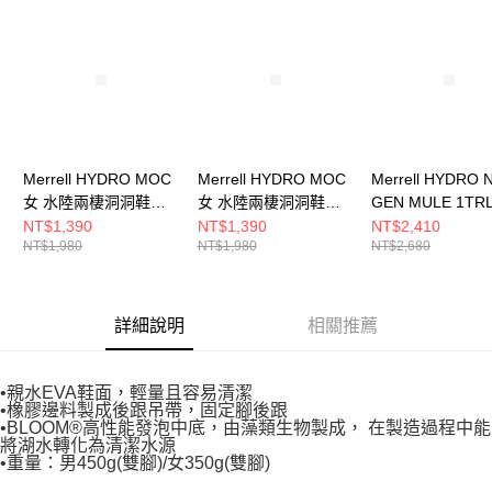
請求用戶進行身份認證。
５．嚴禁一人註冊多個帳號或使用他人資訊註冊。若發現惡意使用之情形，
恩沛科技股份有限公司將有權停止該用戶之使用額度並採取法律行動。
Merrell HYDRO MOC
Merrell HYDRO MOC
Merrell HYDRO 
女 水陸兩棲洞洞鞋
女 水陸兩棲洞洞鞋
GEN MULE 1TR
J004232
J85950
水陸兩棲洞洞鞋
NT$1,390
NT$1,390
NT$2,410
NT$1,980
NT$1,980
NT$2,680
J005761
詳細說明
相關推薦
•親水EVA鞋面，輕量且容易清潔
•橡膠邊料製成後跟吊帶，固定腳後跟
•BLOOM®高性能發泡中底，由藻類生物製成， 在製造過程中能
將湖水轉化為清潔水源
•重量：男450g(雙腳)/女350g(雙腳)