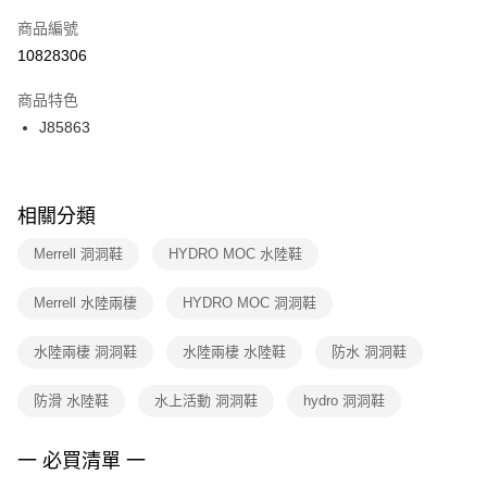
商品編號
宅配
【「AFTEE先享後付」結帳流程】
１．於結帳方式選擇「AFTEE先享後付」後，將跳轉至「AFTEE先享後付」
10828306
每筆NT$100，滿NT$1,500(含以上)免運費
結帳頁面，進行簡訊認證並確認金額後，即可完成結帳。
２．訂單成立數日內，您將收到繳費通知簡訊。
商品特色
３．收到繳費通知簡訊後14天內，點擊此簡訊中的連結，可透過四大超商／
J85863
ATM／網路銀行／等多元方式進行付款，方視為交易完成。
※ 請注意：結帳手續完成當下不需立刻繳費，但若您需要取消訂單，請聯絡
購買商品的店家。未經商家同意取消之訂單仍視為有效，需透過AFTEE先享
後付繳納相關費用。
※ 交易是否成功請以「AFTEE先享後付 」之結帳頁面顯示為準，若有關於
相關分類
是否繳費成功／繳費後需取消欲退款等相關疑問，請聯繫「AFTEE先享後付
客戶支援中心」
https://netprotections.freshdesk.com/support/home
Merrell 洞洞鞋
HYDRO MOC 水陸鞋
【注意事項】
Merrell 水陸兩棲
HYDRO MOC 洞洞鞋
１．透過由恩沛科技股份有限公司提供之「AFTEE先享後付」服務完成之交
易，需依本服務之必要範圍內提供個人資料，並將交易相關給付款項請求債
權轉讓予恩沛科技股份有限公司。
水陸兩棲 洞洞鞋
水陸兩棲 水陸鞋
防水 洞洞鞋
２．關於個人資料處理事宜，請瀏覽以下網址：
https://aftee.tw/terms/#terms3
防滑 水陸鞋
水上活動 洞洞鞋
hydro 洞洞鞋
３．未成年的使用者請事先徵得法定代理人或監護人之同意方可使用
「AFTEE先享後付」，若未經同意申辦者引起之損失，本公司不負相關責
任。
一 必買清單 一
４．使用「AFTEE先享後付」時，將依據個別帳號之用戶狀況，依本公司即
時審查核予不同之上限額度；若仍有額度不足之情形，本公司將視審查結果