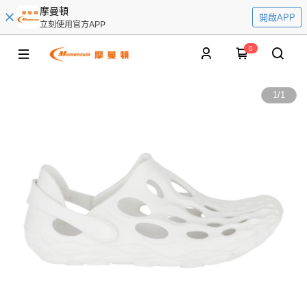
摩曼頓
開啟APP
立刻使用官方APP
0
1
/
1