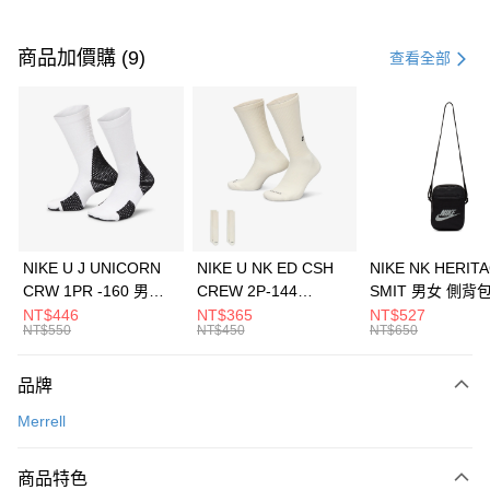
付款方式
信用卡一次付款
商品加價購 (9)
查看全部
信用卡分期付款
3 期 0 利率 每期
NT$660
21家銀行
合作金庫商業銀行
第一商業銀行
LINE Pay
華南商業銀行
彰化商業銀行
Apple Pay
上海商業儲蓄銀行
台北富邦商業銀行
國泰世華商業銀行
兆豐國際商業銀行
悠遊付
臺灣中小企業銀行
台中商業銀行
NIKE U J UNICORN
NIKE U NK ED CSH
NIKE NK HERIT
匯豐（台灣）商業銀行
華泰商業銀行
CRW 1PR -160 男女
CREW 2P-144
SMIT 男女 側背
全盈+PAY
聯邦商業銀行
遠東國際商業銀行
中統襪 FZ3393100
EMBRDY 男女 短統襪
BA5871010
NT$446
NT$365
NT$527
元大商業銀行
永豐商業銀行
NT$550
NT$450
NT$650
AFTEE先享後付
FZ3073133
玉山商業銀行
星展（台灣）商業銀行
相關說明
台新國際商業銀行
中國信託商業銀行
品牌
【關於「AFTEE先享後付」】
台灣樂天信用卡公司
AFTEE先享後付是「在收到商品之後才付款」的支付方式。 讓您購物簡單
運送方式
Merrell
便利好安心！
１．簡單：不需註冊會員、不需綁卡、不需儲值。
7-11取貨(快速到店)
２．便利：只要手機號碼，簡訊認證，即可結帳。
商品特色
每筆NT$100，滿NT$1,500(含以上)免運費
３．安心：先確認商品／服務後，再付款。