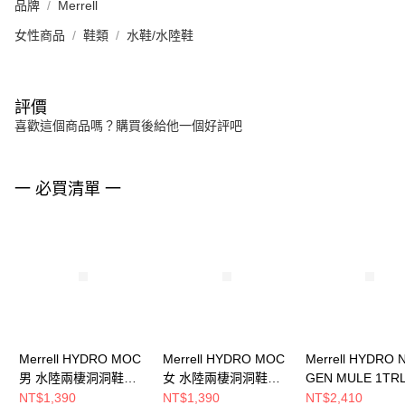
品牌
Merrell
女性商品
鞋類
水鞋/水陸鞋
評價
喜歡這個商品嗎？購買後給他一個好評吧
一 必買清單 一
Merrell HYDRO MOC
Merrell HYDRO MOC
Merrell HYDRO 
男 水陸兩棲洞洞鞋
女 水陸兩棲洞洞鞋
GEN MULE 1TR
J85863
J85950
水陸兩棲洞洞鞋
NT$1,390
NT$1,390
NT$2,410