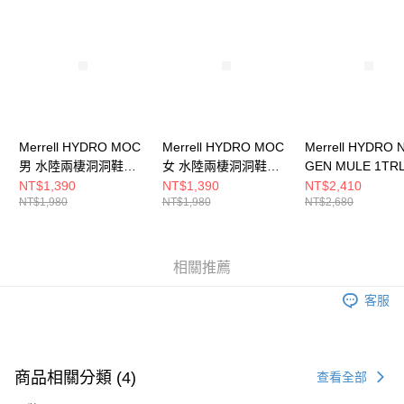
請求用戶進行身份認證。
５．嚴禁一人註冊多個帳號或使用他人資訊註冊。若發現惡意使用之情形，
恩沛科技股份有限公司將有權停止該用戶之使用額度並採取法律行動。
Merrell HYDRO MOC
Merrell HYDRO MOC
Merrell HYDRO 
男 水陸兩棲洞洞鞋
女 水陸兩棲洞洞鞋
GEN MULE 1TR
J85863
J85950
水陸兩棲洞洞鞋
NT$1,390
NT$1,390
NT$2,410
NT$1,980
NT$1,980
NT$2,680
J005761
相關推薦
客服
商品相關分類 (4)
查看全部