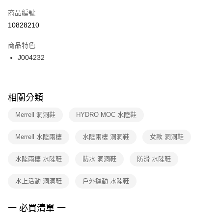
商品編號
宅配
【「AFTEE先享後付」結帳流程】
１．於結帳方式選擇「AFTEE先享後付」後，將跳轉至「AFTEE先享後付」
10828210
每筆NT$100，滿NT$1,500(含以上)免運費
結帳頁面，進行簡訊認證並確認金額後，即可完成結帳。
２．訂單成立數日內，您將收到繳費通知簡訊。
商品特色
３．收到繳費通知簡訊後14天內，點擊此簡訊中的連結，可透過四大超商／
J004232
ATM／網路銀行／等多元方式進行付款，方視為交易完成。
※ 請注意：結帳手續完成當下不需立刻繳費，但若您需要取消訂單，請聯絡
購買商品的店家。未經商家同意取消之訂單仍視為有效，需透過AFTEE先享
後付繳納相關費用。
※ 交易是否成功請以「AFTEE先享後付 」之結帳頁面顯示為準，若有關於
相關分類
是否繳費成功／繳費後需取消欲退款等相關疑問，請聯繫「AFTEE先享後付
客戶支援中心」
https://netprotections.freshdesk.com/support/home
Merrell 洞洞鞋
HYDRO MOC 水陸鞋
【注意事項】
Merrell 水陸兩棲
水陸兩棲 洞洞鞋
女款 洞洞鞋
１．透過由恩沛科技股份有限公司提供之「AFTEE先享後付」服務完成之交
易，需依本服務之必要範圍內提供個人資料，並將交易相關給付款項請求債
權轉讓予恩沛科技股份有限公司。
水陸兩棲 水陸鞋
防水 洞洞鞋
防滑 水陸鞋
２．關於個人資料處理事宜，請瀏覽以下網址：
https://aftee.tw/terms/#terms3
水上活動 洞洞鞋
戶外運動 水陸鞋
３．未成年的使用者請事先徵得法定代理人或監護人之同意方可使用
「AFTEE先享後付」，若未經同意申辦者引起之損失，本公司不負相關責
任。
一 必買清單 一
４．使用「AFTEE先享後付」時，將依據個別帳號之用戶狀況，依本公司即
時審查核予不同之上限額度；若仍有額度不足之情形，本公司將視審查結果