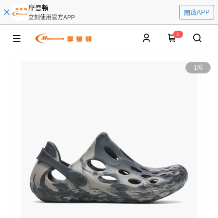
摩曼頓
開啟APP
立刻使用官方APP
0
1
/
6