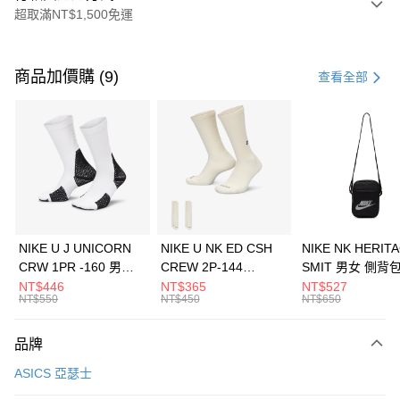
超取滿NT$1,500免運
付款方式
信用卡一次付款
商品加價購 (9)
查看全部
信用卡分期付款
3 期 0 利率 每期
NT$1,726
21家銀行
合作金庫商業銀行
第一商業銀行
LINE Pay
華南商業銀行
彰化商業銀行
Apple Pay
上海商業儲蓄銀行
台北富邦商業銀行
國泰世華商業銀行
兆豐國際商業銀行
悠遊付
臺灣中小企業銀行
台中商業銀行
NIKE U J UNICORN
NIKE U NK ED CSH
NIKE NK HERIT
匯豐（台灣）商業銀行
華泰商業銀行
CRW 1PR -160 男女
CREW 2P-144
SMIT 男女 側背
全盈+PAY
聯邦商業銀行
遠東國際商業銀行
中統襪 FZ3393100
EMBRDY 男女 短統襪
BA5871010
NT$446
NT$365
NT$527
元大商業銀行
永豐商業銀行
NT$550
NT$450
NT$650
AFTEE先享後付
FZ3073133
玉山商業銀行
星展（台灣）商業銀行
相關說明
台新國際商業銀行
中國信託商業銀行
品牌
【關於「AFTEE先享後付」】
台灣樂天信用卡公司
AFTEE先享後付是「在收到商品之後才付款」的支付方式。 讓您購物簡單
運送方式
ASICS 亞瑟士
便利好安心！
１．簡單：不需註冊會員、不需綁卡、不需儲值。
7-11取貨(快速到店)