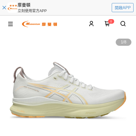
摩曼頓
開啟APP
立刻使用官方APP
0
1
/
8