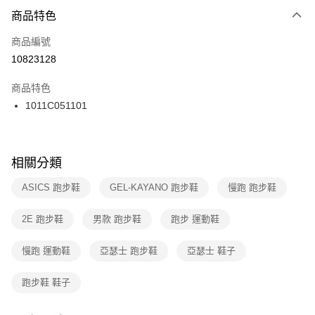
２．便利：只要手機號碼，簡訊認證，即可結帳。
商品特色
每筆NT$100，滿NT$1,500(含以上)免運費
３．安心：先確認商品／服務後，再付款。
商品編號
宅配
【「AFTEE先享後付」結帳流程】
１．於結帳方式選擇「AFTEE先享後付」後，將跳轉至「AFTEE先享後付」
10823128
每筆NT$100，滿NT$1,500(含以上)免運費
結帳頁面，進行簡訊認證並確認金額後，即可完成結帳。
２．訂單成立數日內，您將收到繳費通知簡訊。
商品特色
３．收到繳費通知簡訊後14天內，點擊此簡訊中的連結，可透過四大超商／
1011C051101
ATM／網路銀行／等多元方式進行付款，方視為交易完成。
※ 請注意：結帳手續完成當下不需立刻繳費，但若您需要取消訂單，請聯絡
購買商品的店家。未經商家同意取消之訂單仍視為有效，需透過AFTEE先享
後付繳納相關費用。
※ 交易是否成功請以「AFTEE先享後付 」之結帳頁面顯示為準，若有關於
相關分類
是否繳費成功／繳費後需取消欲退款等相關疑問，請聯繫「AFTEE先享後付
客戶支援中心」
https://netprotections.freshdesk.com/support/home
ASICS 跑步鞋
GEL-KAYANO 跑步鞋
慢跑 跑步鞋
【注意事項】
2E 跑步鞋
男款 跑步鞋
跑步 運動鞋
１．透過由恩沛科技股份有限公司提供之「AFTEE先享後付」服務完成之交
易，需依本服務之必要範圍內提供個人資料，並將交易相關給付款項請求債
權轉讓予恩沛科技股份有限公司。
慢跑 運動鞋
亞瑟士 跑步鞋
亞瑟士 鞋子
２．關於個人資料處理事宜，請瀏覽以下網址：
https://aftee.tw/terms/#terms3
跑步鞋 鞋子
３．未成年的使用者請事先徵得法定代理人或監護人之同意方可使用
「AFTEE先享後付」，若未經同意申辦者引起之損失，本公司不負相關責
任。