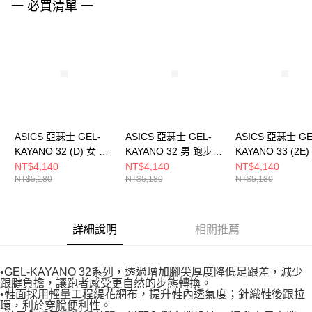
一 必買清單 一
４．使用「AFTEE先享後付」時，將依據個別帳號之用戶狀況，依本公司即
時審查核予不同之上限額度；若仍有額度不足之情形，本公司將視審查結果
請求用戶進行身份認證。
５．嚴禁一人註冊多個帳號或使用他人資訊註冊。若發現惡意使用之情形，
恩沛科技股份有限公司將有權停止該用戶之使用額度並採取法律行動。
ASICS 亞瑟士 GEL-
ASICS 亞瑟士 GEL-
ASICS 亞瑟士 GE
KAYANO 32 (D) 女 跑
KAYANO 32 男 跑步鞋
KAYANO 33 (2E
步鞋 1012B839102
1011C052100
步鞋 1011C2270
NT$4,140
NT$4,140
NT$4,140
NT$5,180
NT$5,180
NT$5,180
詳細說明
相關推薦
•GEL-KAYANO 32系列，透過增加腳尖厚度降低足跟差，減少
跟腱負擔，讓跑者感受更自然的步態轉換。
•鞋面採用輕量工程緹花網布，提升鞋內透氣度；針織鞋後跟拉
環，利於穿脫便利性。