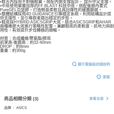
•鞋舌內採用不對稱鞋翼，搭配內側支撐設計， 提升中足支撐。
•中底使用單層加厚的FF BLAST 科技中底，搭配後跟內置式
PureGEL亞瑟膠，打造輕盈柔軟且具回彈性的緩震腳感。
•整體結構採用4D GUIDANCE引導穩定系統，利用結構設計提
供支撐性，並引導跑者踏出穩定的步態。
•鞋底採HYBRID ASICSGRIP大底，結合ASICSGRIP和AHAR
兩種橡膠大底進行策略性配置，兼顧鞋底的柔軟度、抓地力與耐
用性，有效提升步伐轉換的順暢。
材質：合成纖維/聚氨酯/膠底
前掌高-後跟高：約32-40mm
DROP：約8mm
重量：約300g
顯示電腦版詳細說明
客服
商品相關分類 (3)
查看全部
品牌
ASICS