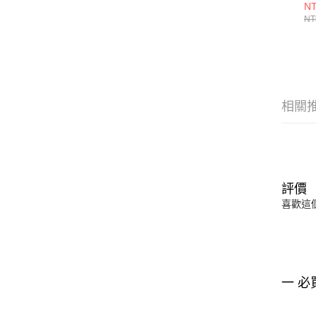
39
NT
NT
相關
評價
喜歡這
一 必