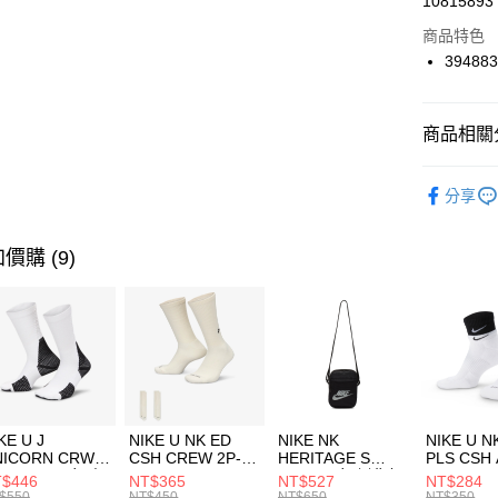
10815893
華南商
Apple Pay
上海商
商品特色
國泰世
394883
悠遊付
臺灣中
匯豐（
全盈+PAY
聯邦商
商品相關分
元大商
AFTEE先
玉山商
品牌
P
相關說明
分享
台新國
【關於「A
女性商品
台灣樂
AFTEE
便利好安
運動類型
運送方式
價購 (9)
１．簡單
２．便利
促銷活動
7-11取貨
３．安心
每筆NT$1
【「AFT
宅配
１．於結帳
付」結帳
每筆NT$1
２．訂單
３．收到繳
KE U J
NIKE U NK ED
NIKE NK
NIKE U N
／ATM／
NICORN CRW
CSH CREW 2P-
HERITAGE S
PLS CSH 
※ 請注意
R -160 男女 中
144 EMBRDY 男
SMIT 男女 側背包
144 DBL
$446
NT$365
NT$527
NT$284
絡購買商品
襪 FZ3393100
女 短統襪
BA5871010
襪 DH405
$550
NT$450
NT$650
NT$350