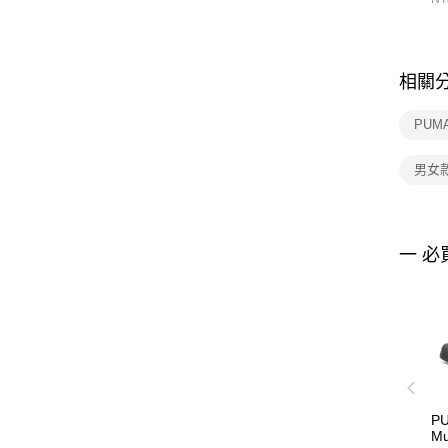
相關
PUM
男女
一 必
PU
M