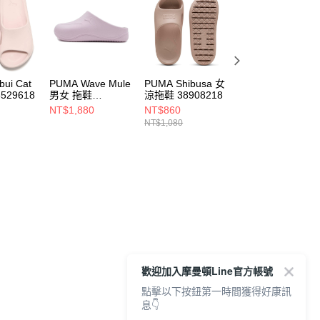
bui Cat
PUMA Wave Mule
PUMA Shibusa 女
PUMA Shibui Cat
529618
男女 拖鞋
涼拖鞋 38908218
男女 夾腳拖
39905005
38529623
NT$1,880
NT$860
NT$760
NT$1,080
NT$1,080
歡迎加入摩曼頓Line官方帳號
點擊以下按鈕第一時間獲得好康訊
息👇