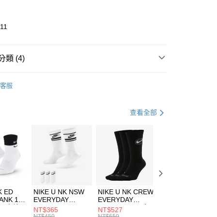
業銀行
彰化商業銀行
業儲蓄銀行
台北富邦商業銀行
華商業銀行
兆豐國際商業銀行
11
小企業銀行
台中商業銀行
台灣）商業銀行
華泰商業銀行
業銀行
遠東國際商業銀行
類 (4)
業銀行
永豐商業銀行
享後付
業銀行
星展（台灣）商業銀行
UMA
全系列鞋款
客服
際商業銀行
中國信託商業銀行
FTEE先享後付」】
鞋類
涼拖鞋
天信用卡公司
先享後付是「在收到商品之後才付款」的支付方式。 讓您購物簡單
心！
休閒戶外
涼拖鞋
查看全部
：不需註冊會員、不需綁卡、不需儲值。
：只要手機號碼，簡訊認證，即可結帳。
今夏必備｜涼拖鞋7折起
(快速到店)
：先確認商品／服務後，再付款。
00，滿NT$1,500(含以上)免運費
EE先享後付」結帳流程】
方式選擇「AFTEE先享後付」後，將跳轉至「AFTEE先享後
頁面，進行簡訊認證並確認金額後，即可完成結帳。
00，滿NT$1,500(含以上)免運費
成立數日內，您將收到繳費通知簡訊。
費通知簡訊後14天內，點擊此簡訊中的連結，可透過四大超商
K ED
NIKE U NK NSW
NIKE U NK CREW
NIKE U NK
網路銀行／等多元方式進行付款，方視為交易完成。
ANK 1P
EVERYDAY
EVERYDAY
EVERYDAY LTW
：結帳手續完成當下不需立刻繳費，但若您需要取消訂單，請聯
 男 中統
ESSENTIAL CR
BBALL 3PR 男女
ANKLE 3PR 男女
NT$365
NT$527
NT$365
的店家。未經商家同意取消之訂單仍視為有效，需透過AFTEE
8104
男女 短統襪
長統襪
踝襪 SX7677010
NT$450
NT$650
NT$450