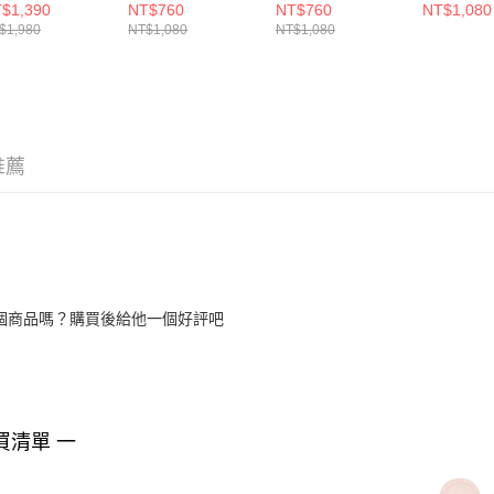
488310
38529602
38529603
$1,390
NT$760
NT$760
NT$1,080
$1,980
NT$1,080
NT$1,080
推薦
個商品嗎？購買後給他一個好評吧
買清單 一