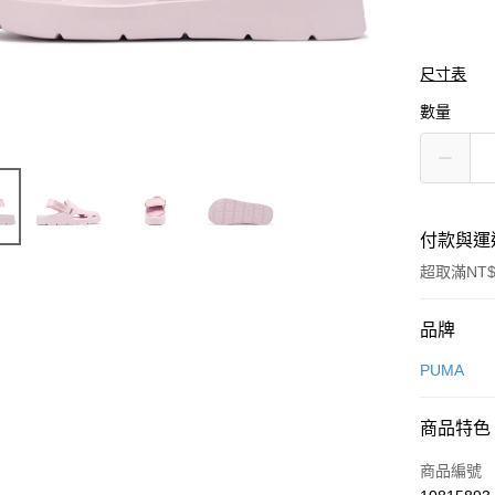
尺寸表
數量
付款與運
超取滿NT$
付款方式
品牌
信用卡一
PUMA
信用卡分
商品特色
3 期 
商品編號
合作金
LINE Pay