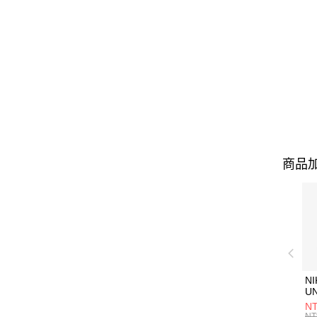
商品加
NI
U
1P
NT
統
NT