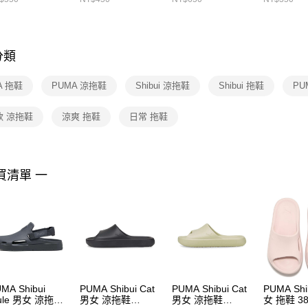
先享後付
FZ3073133
※ 交易是
是否繳費成
付客戶支
分類
【注意事
１．透過由
A 拖鞋
PUMA 涼拖鞋
Shibui 涼拖鞋
Shibui 拖鞋
PU
交易，需
求債權轉
２．關於
款 涼拖鞋
涼爽 拖鞋
日常 拖鞋
https://aft
３．未成
「AFTE
任。
買清單 一
４．使用「
即時審查
結果請求
５．嚴禁
形，恩沛
動。
MA Shibui
PUMA Shibui Cat
PUMA Shibui Cat
PUMA Shi
ule 男女 涼拖鞋
男女 涼拖鞋
男女 涼拖鞋
女 拖鞋 38