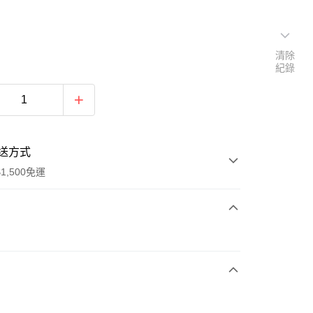
清除
紀錄
送方式
1,500免運
次付款
期付款
0 利率 每期
NT$660
21家銀行
庫商業銀行
第一商業銀行