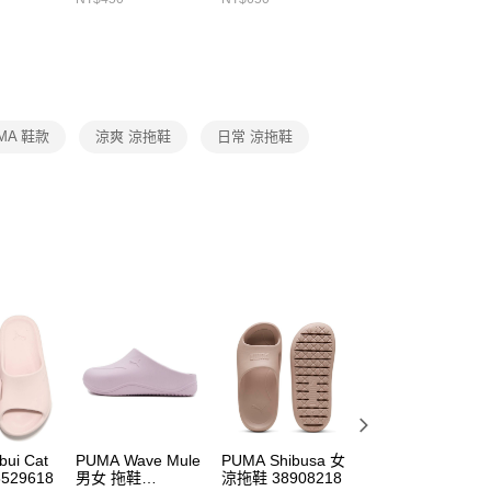
繳納相關費用。
DX5089103
DA2123010
否成功請以「AFTEE先享後付 」之結帳頁面顯示為準，若有關於
功／繳費後需取消欲退款等相關疑問，請聯繫「AFTEE先享後
援中心」
https://netprotections.freshdesk.com/support/home
項】
恩沛科技股份有限公司提供之「AFTEE先享後付」服務完成之
MA 鞋款
涼爽 涼拖鞋
日常 涼拖鞋
依本服務之必要範圍內提供個人資料，並將交易相關給付款項請
讓予恩沛科技股份有限公司。
個人資料處理事宜，請瀏覽以下網址：
ee.tw/terms/#terms3
年的使用者請事先徵得法定代理人或監護人之同意方可使用
E先享後付」，若未經同意申辦者引起之損失，本公司不負相關責
AFTEE先享後付」時，將依據個別帳號之用戶狀況，依本公司
核予不同之上限額度；若仍有額度不足之情形，本公司將視審查
用戶進行身份認證。
一人註冊多個帳號或使用他人資訊註冊。若發現惡意使用之情
科技股份有限公司將有權停止該用戶之使用額度並採取法律行
bui Cat
PUMA Wave Mule
PUMA Shibusa 女
PUMA Shibui Cat
529618
男女 拖鞋
涼拖鞋 38908218
男女 夾腳拖