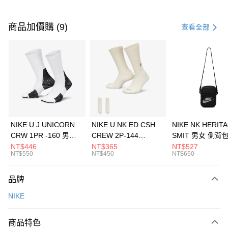
付款方式
信用卡一次付款
商品加價購 (9)
查看全部
信用卡分期付款
3 期 0 利率 每期
NT$1,266
21家銀行
合作金庫商業銀行
第一商業銀行
LINE Pay
華南商業銀行
彰化商業銀行
Apple Pay
上海商業儲蓄銀行
台北富邦商業銀行
國泰世華商業銀行
兆豐國際商業銀行
悠遊付
臺灣中小企業銀行
台中商業銀行
NIKE U J UNICORN
NIKE U NK ED CSH
NIKE NK HERIT
匯豐（台灣）商業銀行
華泰商業銀行
CRW 1PR -160 男女
CREW 2P-144
SMIT 男女 側背
全盈+PAY
聯邦商業銀行
遠東國際商業銀行
中統襪 FZ3393100
EMBRDY 男女 短統襪
BA5871010
NT$446
NT$365
NT$527
元大商業銀行
永豐商業銀行
NT$550
NT$450
NT$650
AFTEE先享後付
FZ3073133
玉山商業銀行
星展（台灣）商業銀行
相關說明
台新國際商業銀行
中國信託商業銀行
品牌
【關於「AFTEE先享後付」】
台灣樂天信用卡公司
AFTEE先享後付是「在收到商品之後才付款」的支付方式。 讓您購物簡單
運送方式
NIKE
便利好安心！
１．簡單：不需註冊會員、不需綁卡、不需儲值。
7-11取貨(快速到店)
２．便利：只要手機號碼，簡訊認證，即可結帳。
商品特色
每筆NT$100，滿NT$1,500(含以上)免運費
３．安心：先確認商品／服務後，再付款。