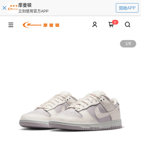
摩曼頓
開啟APP
立刻使用官方APP
0
1
/
8