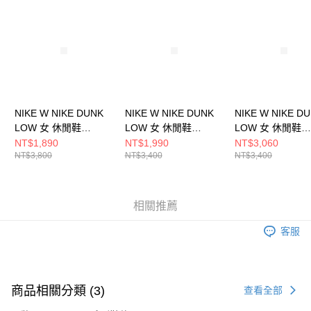
請求用戶進行身份認證。
５．嚴禁一人註冊多個帳號或使用他人資訊註冊。若發現惡意使用之情形，
恩沛科技股份有限公司將有權停止該用戶之使用額度並採取法律行動。
NIKE W NIKE DUNK
NIKE W NIKE DUNK
NIKE W NIKE D
LOW 女 休閒鞋
LOW 女 休閒鞋
LOW 女 休閒鞋
HF5030030
HV0842133
DD1503101
NT$1,890
NT$1,990
NT$3,060
NT$3,800
NT$3,400
NT$3,400
相關推薦
客服
商品相關分類 (3)
查看全部