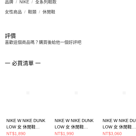
品牌
NIKE
全系列鞋款
女性商品
鞋類
休閒鞋
評價
喜歡這個商品嗎？購買後給他一個好評吧
一 必買清單 一
NIKE W NIKE DUNK
NIKE W NIKE DUNK
NIKE W NIKE D
LOW 女 休閒鞋
LOW 女 休閒鞋
LOW 女 休閒鞋
HF5030030
HV0842133
DD1503101
NT$1,890
NT$1,990
NT$3,060