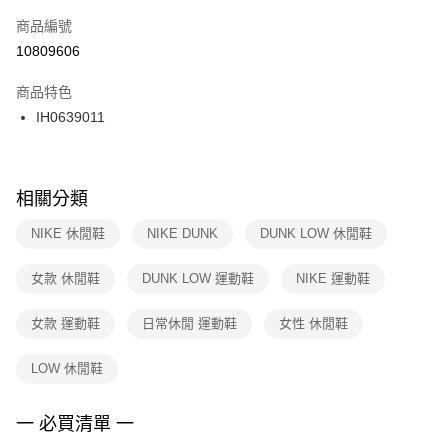
商品編號
宅配
【「AFTEE先享後付」結帳流程】
１．於結帳方式選擇「AFTEE先享後付」後，將跳轉至「AFTEE先享後付」
10809606
每筆NT$100，滿NT$1,500(含以上)免運費
結帳頁面，進行簡訊認證並確認金額後，即可完成結帳。
２．訂單成立數日內，您將收到繳費通知簡訊。
商品特色
３．收到繳費通知簡訊後14天內，點擊此簡訊中的連結，可透過四大超商／
IH0639011
ATM／網路銀行／等多元方式進行付款，方視為交易完成。
※ 請注意：結帳手續完成當下不需立刻繳費，但若您需要取消訂單，請聯絡
購買商品的店家。未經商家同意取消之訂單仍視為有效，需透過AFTEE先享
後付繳納相關費用。
※ 交易是否成功請以「AFTEE先享後付 」之結帳頁面顯示為準，若有關於
相關分類
是否繳費成功／繳費後需取消欲退款等相關疑問，請聯繫「AFTEE先享後付
客戶支援中心」
https://netprotections.freshdesk.com/support/home
NIKE 休閒鞋
NIKE DUNK
DUNK LOW 休閒鞋
【注意事項】
女款 休閒鞋
DUNK LOW 運動鞋
NIKE 運動鞋
１．透過由恩沛科技股份有限公司提供之「AFTEE先享後付」服務完成之交
易，需依本服務之必要範圍內提供個人資料，並將交易相關給付款項請求債
權轉讓予恩沛科技股份有限公司。
女款 運動鞋
日常休閒 運動鞋
女性 休閒鞋
２．關於個人資料處理事宜，請瀏覽以下網址：
https://aftee.tw/terms/#terms3
LOW 休閒鞋
３．未成年的使用者請事先徵得法定代理人或監護人之同意方可使用
「AFTEE先享後付」，若未經同意申辦者引起之損失，本公司不負相關責
任。
一 必買清單 一
４．使用「AFTEE先享後付」時，將依據個別帳號之用戶狀況，依本公司即
時審查核予不同之上限額度；若仍有額度不足之情形，本公司將視審查結果