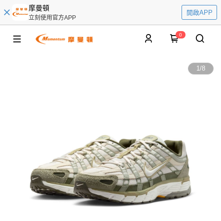
摩曼頓
開啟APP
立刻使用官方APP
0
1
/
8