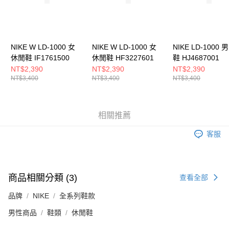
５．嚴禁一人註冊多個帳號或使用他人資訊註冊。若發現惡意使用之情形，
恩沛科技股份有限公司將有權停止該用戶之使用額度並採取法律行動。
NIKE W LD-1000 女
NIKE W LD-1000 女
NIKE LD-1000 
休閒鞋 IF1761500
休閒鞋 HF3227601
鞋 HJ4687001
NT$2,390
NT$2,390
NT$2,390
NT$3,400
NT$3,400
NT$3,400
相關推薦
客服
商品相關分類 (3)
查看全部
品牌
NIKE
全系列鞋款
男性商品
鞋類
休閒鞋