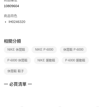
宅配
【「AFTEE先享後付」結帳流程】
１．於結帳方式選擇「AFTEE先享後付」後，將跳轉至「AFTEE先享後付」
10809604
每筆NT$100，滿NT$1,500(含以上)免運費
結帳頁面，進行簡訊認證並確認金額後，即可完成結帳。
２．訂單成立數日內，您將收到繳費通知簡訊。
商品特色
３．收到繳費通知簡訊後14天內，點擊此簡訊中的連結，可透過四大超商／
IH0246320
ATM／網路銀行／等多元方式進行付款，方視為交易完成。
※ 請注意：結帳手續完成當下不需立刻繳費，但若您需要取消訂單，請聯絡
購買商品的店家。未經商家同意取消之訂單仍視為有效，需透過AFTEE先享
後付繳納相關費用。
※ 交易是否成功請以「AFTEE先享後付 」之結帳頁面顯示為準，若有關於
相關分類
是否繳費成功／繳費後需取消欲退款等相關疑問，請聯繫「AFTEE先享後付
客戶支援中心」
https://netprotections.freshdesk.com/support/home
NIKE 休閒鞋
NIKE P-6000
休閒鞋 P-6000
【注意事項】
P-6000 休閒鞋
NIKE 運動鞋
P-6000 運動鞋
１．透過由恩沛科技股份有限公司提供之「AFTEE先享後付」服務完成之交
易，需依本服務之必要範圍內提供個人資料，並將交易相關給付款項請求債
權轉讓予恩沛科技股份有限公司。
休閒鞋 鞋子
２．關於個人資料處理事宜，請瀏覽以下網址：
https://aftee.tw/terms/#terms3
３．未成年的使用者請事先徵得法定代理人或監護人之同意方可使用
一 必買清單 一
「AFTEE先享後付」，若未經同意申辦者引起之損失，本公司不負相關責
任。
４．使用「AFTEE先享後付」時，將依據個別帳號之用戶狀況，依本公司即
時審查核予不同之上限額度；若仍有額度不足之情形，本公司將視審查結果
請求用戶進行身份認證。