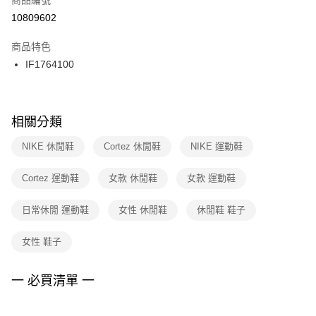
宅配
【「AFTEE先享後付」結帳流程】
１．於結帳方式選擇「AFTEE先享後付」後，將跳轉至「AFTEE先享後付」
10809602
每筆NT$100，滿NT$1,500(含以上)免運費
結帳頁面，進行簡訊認證並確認金額後，即可完成結帳。
２．訂單成立數日內，您將收到繳費通知簡訊。
商品特色
３．收到繳費通知簡訊後14天內，點擊此簡訊中的連結，可透過四大超商／
IF1764100
ATM／網路銀行／等多元方式進行付款，方視為交易完成。
※ 請注意：結帳手續完成當下不需立刻繳費，但若您需要取消訂單，請聯絡
購買商品的店家。未經商家同意取消之訂單仍視為有效，需透過AFTEE先享
後付繳納相關費用。
※ 交易是否成功請以「AFTEE先享後付 」之結帳頁面顯示為準，若有關於
相關分類
是否繳費成功／繳費後需取消欲退款等相關疑問，請聯繫「AFTEE先享後付
客戶支援中心」
https://netprotections.freshdesk.com/support/home
NIKE 休閒鞋
Cortez 休閒鞋
NIKE 運動鞋
【注意事項】
Cortez 運動鞋
女款 休閒鞋
女款 運動鞋
１．透過由恩沛科技股份有限公司提供之「AFTEE先享後付」服務完成之交
易，需依本服務之必要範圍內提供個人資料，並將交易相關給付款項請求債
權轉讓予恩沛科技股份有限公司。
日常休閒 運動鞋
女性 休閒鞋
休閒鞋 鞋子
２．關於個人資料處理事宜，請瀏覽以下網址：
https://aftee.tw/terms/#terms3
女性 鞋子
３．未成年的使用者請事先徵得法定代理人或監護人之同意方可使用
「AFTEE先享後付」，若未經同意申辦者引起之損失，本公司不負相關責
任。
一 必買清單 一
４．使用「AFTEE先享後付」時，將依據個別帳號之用戶狀況，依本公司即
時審查核予不同之上限額度；若仍有額度不足之情形，本公司將視審查結果
請求用戶進行身份認證。