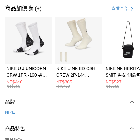
信用卡一次付款
商品加價購 (9)
查看全部
信用卡分期付款
3 期 0 利率 每期
NT$1,033
21家銀行
合作金庫商業銀行
第一商業銀行
LINE Pay
華南商業銀行
彰化商業銀行
Apple Pay
上海商業儲蓄銀行
台北富邦商業銀行
國泰世華商業銀行
兆豐國際商業銀行
悠遊付
臺灣中小企業銀行
台中商業銀行
NIKE U J UNICORN
NIKE U NK ED CSH
NIKE NK HERIT
匯豐（台灣）商業銀行
華泰商業銀行
CRW 1PR -160 男女
CREW 2P-144
SMIT 男女 側背
全盈+PAY
聯邦商業銀行
遠東國際商業銀行
中統襪 FZ3393100
EMBRDY 男女 短統襪
BA5871010
NT$446
NT$365
NT$527
元大商業銀行
永豐商業銀行
NT$550
NT$450
NT$650
AFTEE先享後付
FZ3073133
玉山商業銀行
星展（台灣）商業銀行
相關說明
台新國際商業銀行
中國信託商業銀行
品牌
【關於「AFTEE先享後付」】
台灣樂天信用卡公司
AFTEE先享後付是「在收到商品之後才付款」的支付方式。 讓您購物簡單
運送方式
NIKE
便利好安心！
１．簡單：不需註冊會員、不需綁卡、不需儲值。
7-11取貨(快速到店)
２．便利：只要手機號碼，簡訊認證，即可結帳。
商品特色
每筆NT$100，滿NT$1,500(含以上)免運費
３．安心：先確認商品／服務後，再付款。
商品編號