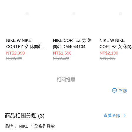
５．嚴禁一人註冊多個帳號或使用他人資訊註冊。若發現惡意使用之情形，
恩沛科技股份有限公司將有權停止該用戶之使用額度並採取法律行動。
NIKE W NIKE
NIKE CORTEZ 男 休
NIKE W NIKE
CORTEZ 女 休閒鞋
閒鞋 DM4044104
CORTEZ 女 休
IB8879211
DN1791006
NT$2,390
NT$1,590
NT$2,190
NT$3,400
NT$3,100
NT$3,100
相關推薦
客服
商品相關分類 (3)
查看全部
品牌
NIKE
全系列鞋款