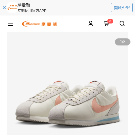
摩曼頓
開啟APP
立刻使用官方APP
0
1
/
8