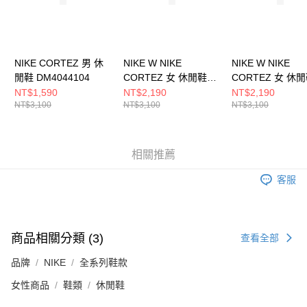
５．嚴禁一人註冊多個帳號或使用他人資訊註冊。若發現惡意使用之情形，
恩沛科技股份有限公司將有權停止該用戶之使用額度並採取法律行動。
NIKE CORTEZ 男 休
NIKE W NIKE
NIKE W NIKE
閒鞋 DM4044104
CORTEZ 女 休閒鞋
CORTEZ 女 休
IF1764100
DN1791006
NT$1,590
NT$2,190
NT$2,190
NT$3,100
NT$3,100
NT$3,100
相關推薦
客服
商品相關分類 (3)
查看全部
品牌
NIKE
全系列鞋款
女性商品
鞋類
休閒鞋