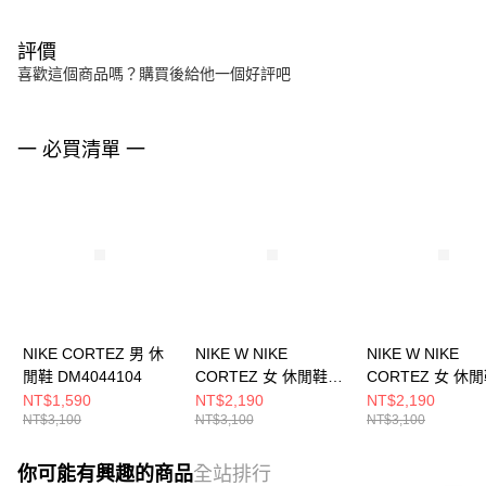
評價
喜歡這個商品嗎？購買後給他一個好評吧
一 必買清單 一
NIKE CORTEZ 男 休
NIKE W NIKE
NIKE W NIKE
閒鞋 DM4044104
CORTEZ 女 休閒鞋
CORTEZ 女 休
IF1764100
DN1791006
NT$1,590
NT$2,190
NT$2,190
NT$3,100
NT$3,100
NT$3,100
你可能有興趣的商品
全站排行