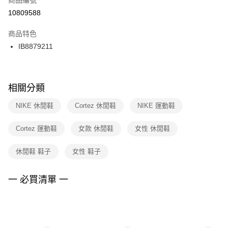
宅配
【「AFTEE先享後付」結帳流程】
１．於結帳方式選擇「AFTEE先享後付」後，將跳轉至「AFTEE先享後付」
10809588
每筆NT$100，滿NT$1,500(含以上)免運費
結帳頁面，進行簡訊認證並確認金額後，即可完成結帳。
２．訂單成立數日內，您將收到繳費通知簡訊。
商品特色
３．收到繳費通知簡訊後14天內，點擊此簡訊中的連結，可透過四大超商／
IB8879211
ATM／網路銀行／等多元方式進行付款，方視為交易完成。
※ 請注意：結帳手續完成當下不需立刻繳費，但若您需要取消訂單，請聯絡
購買商品的店家。未經商家同意取消之訂單仍視為有效，需透過AFTEE先享
後付繳納相關費用。
※ 交易是否成功請以「AFTEE先享後付 」之結帳頁面顯示為準，若有關於
相關分類
是否繳費成功／繳費後需取消欲退款等相關疑問，請聯繫「AFTEE先享後付
客戶支援中心」
https://netprotections.freshdesk.com/support/home
NIKE 休閒鞋
Cortez 休閒鞋
NIKE 運動鞋
【注意事項】
Cortez 運動鞋
女款 休閒鞋
女性 休閒鞋
１．透過由恩沛科技股份有限公司提供之「AFTEE先享後付」服務完成之交
易，需依本服務之必要範圍內提供個人資料，並將交易相關給付款項請求債
權轉讓予恩沛科技股份有限公司。
休閒鞋 鞋子
女性 鞋子
２．關於個人資料處理事宜，請瀏覽以下網址：
https://aftee.tw/terms/#terms3
３．未成年的使用者請事先徵得法定代理人或監護人之同意方可使用
一 必買清單 一
「AFTEE先享後付」，若未經同意申辦者引起之損失，本公司不負相關責
任。
４．使用「AFTEE先享後付」時，將依據個別帳號之用戶狀況，依本公司即
時審查核予不同之上限額度；若仍有額度不足之情形，本公司將視審查結果
請求用戶進行身份認證。