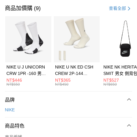
信用卡一次付款
商品加價購 (9)
查看全部
信用卡分期付款
3 期 0 利率 每期
NT$1,133
21家銀行
合作金庫商業銀行
第一商業銀行
LINE Pay
華南商業銀行
彰化商業銀行
Apple Pay
上海商業儲蓄銀行
台北富邦商業銀行
國泰世華商業銀行
兆豐國際商業銀行
悠遊付
臺灣中小企業銀行
台中商業銀行
NIKE U J UNICORN
NIKE U NK ED CSH
NIKE NK HERIT
匯豐（台灣）商業銀行
華泰商業銀行
CRW 1PR -160 男女
CREW 2P-144
SMIT 男女 側背
全盈+PAY
聯邦商業銀行
遠東國際商業銀行
中統襪 FZ3393100
EMBRDY 男女 短統襪
BA5871010
NT$446
NT$365
NT$527
元大商業銀行
永豐商業銀行
NT$550
NT$450
NT$650
AFTEE先享後付
FZ3073133
玉山商業銀行
星展（台灣）商業銀行
相關說明
台新國際商業銀行
中國信託商業銀行
品牌
【關於「AFTEE先享後付」】
台灣樂天信用卡公司
AFTEE先享後付是「在收到商品之後才付款」的支付方式。 讓您購物簡單
運送方式
NIKE
便利好安心！
１．簡單：不需註冊會員、不需綁卡、不需儲值。
7-11取貨(快速到店)
２．便利：只要手機號碼，簡訊認證，即可結帳。
商品特色
每筆NT$100，滿NT$1,500(含以上)免運費
３．安心：先確認商品／服務後，再付款。
商品編號