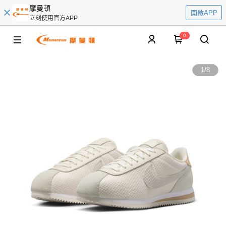
摩曼頓
開啟APP
立刻使用官方APP
0
1
/
8