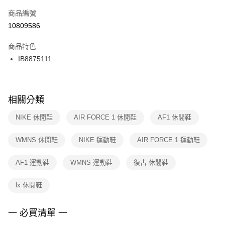
商品編號
宅配
【「AFTEE先享後付」結帳流程】
１．於結帳方式選擇「AFTEE先享後付」後，將跳轉至「AFTEE先享後付」
10809586
每筆NT$100，滿NT$1,500(含以上)免運費
結帳頁面，進行簡訊認證並確認金額後，即可完成結帳。
２．訂單成立數日內，您將收到繳費通知簡訊。
商品特色
３．收到繳費通知簡訊後14天內，點擊此簡訊中的連結，可透過四大超商／
IB8875111
ATM／網路銀行／等多元方式進行付款，方視為交易完成。
※ 請注意：結帳手續完成當下不需立刻繳費，但若您需要取消訂單，請聯絡
購買商品的店家。未經商家同意取消之訂單仍視為有效，需透過AFTEE先享
後付繳納相關費用。
※ 交易是否成功請以「AFTEE先享後付 」之結帳頁面顯示為準，若有關於
相關分類
是否繳費成功／繳費後需取消欲退款等相關疑問，請聯繫「AFTEE先享後付
客戶支援中心」
https://netprotections.freshdesk.com/support/home
NIKE 休閒鞋
AIR FORCE 1 休閒鞋
AF1 休閒鞋
【注意事項】
WMNS 休閒鞋
NIKE 運動鞋
AIR FORCE 1 運動鞋
１．透過由恩沛科技股份有限公司提供之「AFTEE先享後付」服務完成之交
易，需依本服務之必要範圍內提供個人資料，並將交易相關給付款項請求債
權轉讓予恩沛科技股份有限公司。
AF1 運動鞋
WMNS 運動鞋
復古 休閒鞋
２．關於個人資料處理事宜，請瀏覽以下網址：
https://aftee.tw/terms/#terms3
lx 休閒鞋
３．未成年的使用者請事先徵得法定代理人或監護人之同意方可使用
「AFTEE先享後付」，若未經同意申辦者引起之損失，本公司不負相關責
任。
一 必買清單 一
４．使用「AFTEE先享後付」時，將依據個別帳號之用戶狀況，依本公司即
時審查核予不同之上限額度；若仍有額度不足之情形，本公司將視審查結果