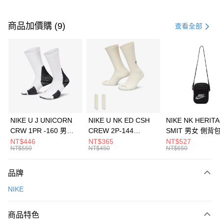
付款方式
信用卡一次付款
商品加價購 (9)
查看全部
信用卡分期付款
3 期 0 利率 每期
NT$1,333
21家銀行
合作金庫商業銀行
第一商業銀行
LINE Pay
華南商業銀行
彰化商業銀行
Apple Pay
上海商業儲蓄銀行
台北富邦商業銀行
國泰世華商業銀行
兆豐國際商業銀行
悠遊付
臺灣中小企業銀行
台中商業銀行
NIKE U J UNICORN
NIKE U NK ED CSH
NIKE NK HERIT
匯豐（台灣）商業銀行
華泰商業銀行
CRW 1PR -160 男女
CREW 2P-144
SMIT 男女 側背
全盈+PAY
聯邦商業銀行
遠東國際商業銀行
中統襪 FZ3393100
EMBRDY 男女 短統襪
BA5871010
NT$446
NT$365
NT$527
元大商業銀行
永豐商業銀行
NT$550
NT$450
NT$650
AFTEE先享後付
FZ3073133
玉山商業銀行
星展（台灣）商業銀行
相關說明
台新國際商業銀行
中國信託商業銀行
品牌
【關於「AFTEE先享後付」】
台灣樂天信用卡公司
AFTEE先享後付是「在收到商品之後才付款」的支付方式。 讓您購物簡單
運送方式
NIKE
便利好安心！
１．簡單：不需註冊會員、不需綁卡、不需儲值。
7-11取貨(快速到店)
２．便利：只要手機號碼，簡訊認證，即可結帳。
商品特色
每筆NT$100，滿NT$1,500(含以上)免運費
３．安心：先確認商品／服務後，再付款。