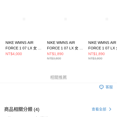
請求用戶進行身份認證。
５．嚴禁一人註冊多個帳號或使用他人資訊註冊。若發現惡意使用之情形，
恩沛科技股份有限公司將有權停止該用戶之使用額度並採取法律行動。
NIKE WMNS AIR
NIKE WMNS AIR
NIKE WMNS AIR
FORCE 1 07 LX 女 休
FORCE 1 07 LX 女 休
FORCE 1 07 LX
閒鞋 IO7595211
閒鞋 DQ5079001
閒鞋 HF5719139
NT$4,000
NT$1,890
NT$1,890
NT$3,800
NT$3,800
相關推薦
客服
商品相關分類 (4)
查看全部