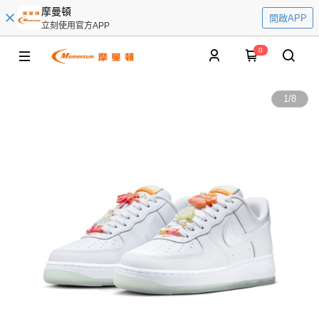
摩曼頓
開啟APP
立刻使用官方APP
0
1
/
8