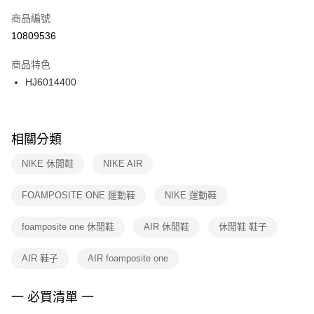
商品編號
宅配
【「AFTEE先享後付」結帳流程】
１．於結帳方式選擇「AFTEE先享後付」後，將跳轉至「AFTEE先享後付」
10809536
每筆NT$100，滿NT$1,500(含以上)免運費
結帳頁面，進行簡訊認證並確認金額後，即可完成結帳。
２．訂單成立數日內，您將收到繳費通知簡訊。
商品特色
３．收到繳費通知簡訊後14天內，點擊此簡訊中的連結，可透過四大超商／
HJ6014400
ATM／網路銀行／等多元方式進行付款，方視為交易完成。
※ 請注意：結帳手續完成當下不需立刻繳費，但若您需要取消訂單，請聯絡
購買商品的店家。未經商家同意取消之訂單仍視為有效，需透過AFTEE先享
後付繳納相關費用。
※ 交易是否成功請以「AFTEE先享後付 」之結帳頁面顯示為準，若有關於
相關分類
是否繳費成功／繳費後需取消欲退款等相關疑問，請聯繫「AFTEE先享後付
客戶支援中心」
https://netprotections.freshdesk.com/support/home
NIKE 休閒鞋
NIKE AIR
【注意事項】
FOAMPOSITE ONE 運動鞋
NIKE 運動鞋
１．透過由恩沛科技股份有限公司提供之「AFTEE先享後付」服務完成之交
易，需依本服務之必要範圍內提供個人資料，並將交易相關給付款項請求債
權轉讓予恩沛科技股份有限公司。
foamposite one 休閒鞋
AIR 休閒鞋
休閒鞋 鞋子
２．關於個人資料處理事宜，請瀏覽以下網址：
https://aftee.tw/terms/#terms3
AIR 鞋子
AIR foamposite one
３．未成年的使用者請事先徵得法定代理人或監護人之同意方可使用
「AFTEE先享後付」，若未經同意申辦者引起之損失，本公司不負相關責
任。
一 必買清單 一
４．使用「AFTEE先享後付」時，將依據個別帳號之用戶狀況，依本公司即
時審查核予不同之上限額度；若仍有額度不足之情形，本公司將視審查結果