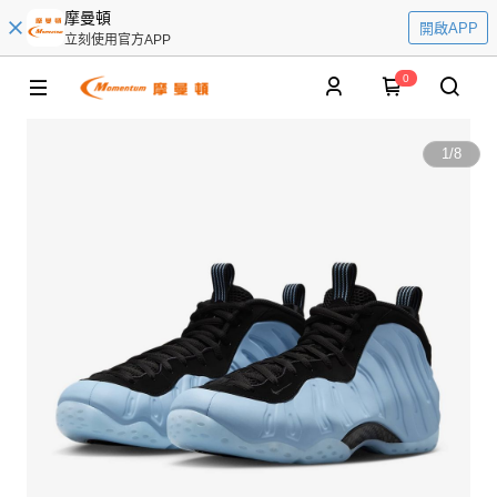
摩曼頓
開啟APP
立刻使用官方APP
0
1
/
8