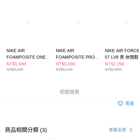
請求用戶進行身份認證。
５．嚴禁一人註冊多個帳號或使用他人資訊註冊。若發現惡意使用之情形，
恩沛科技股份有限公司將有權停止該用戶之使用額度並採取法律行動。
NIKE AIR
NIKE AIR
NIKE AIR FORCE
FOAMPOSITE ONE
FOAMPOSITE PRO
07 LV8 男 休閒鞋
男 休閒鞋 HF2902002
男 休閒鞋 HF0794300
HJ4465700
NT$5,690
NT$5,690
NT$2,290
NT$8,100
NT$8,100
NT$3,800
相關推薦
客服
商品相關分類 (3)
查看全部