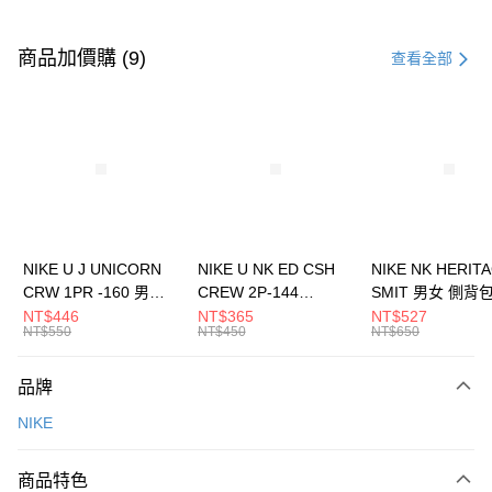
付款方式
信用卡一次付款
商品加價購 (9)
查看全部
信用卡分期付款
3 期 0 利率 每期
NT$2,700
21家銀行
合作金庫商業銀行
第一商業銀行
LINE Pay
華南商業銀行
彰化商業銀行
Apple Pay
上海商業儲蓄銀行
台北富邦商業銀行
國泰世華商業銀行
兆豐國際商業銀行
悠遊付
臺灣中小企業銀行
台中商業銀行
NIKE U J UNICORN
NIKE U NK ED CSH
NIKE NK HERIT
匯豐（台灣）商業銀行
華泰商業銀行
CRW 1PR -160 男女
CREW 2P-144
SMIT 男女 側背
全盈+PAY
聯邦商業銀行
遠東國際商業銀行
中統襪 FZ3393100
EMBRDY 男女 短統襪
BA5871010
NT$446
NT$365
NT$527
元大商業銀行
永豐商業銀行
NT$550
NT$450
NT$650
AFTEE先享後付
FZ3073133
玉山商業銀行
星展（台灣）商業銀行
相關說明
台新國際商業銀行
中國信託商業銀行
品牌
【關於「AFTEE先享後付」】
台灣樂天信用卡公司
AFTEE先享後付是「在收到商品之後才付款」的支付方式。 讓您購物簡單
運送方式
NIKE
便利好安心！
１．簡單：不需註冊會員、不需綁卡、不需儲值。
7-11取貨(快速到店)
２．便利：只要手機號碼，簡訊認證，即可結帳。
商品特色
每筆NT$100，滿NT$1,500(含以上)免運費
３．安心：先確認商品／服務後，再付款。