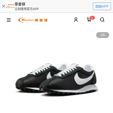
摩曼頓
開啟APP
立刻使用官方APP
0
1
/
6