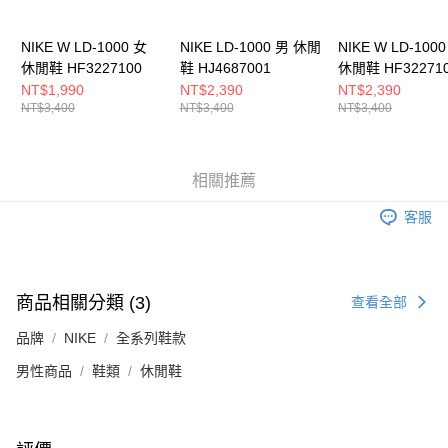
５．嚴禁一人註冊多個帳號或使用他人資訊註冊。若發現惡意使用之情形，
恩沛科技股份有限公司將有權停止該用戶之使用額度並採取法律行動。
NIKE W LD-1000 女
NIKE LD-1000 男 休閒
NIKE W LD-100
休閒鞋 HF3227100
鞋 HJ4687001
休閒鞋 HF32271
NT$1,990
NT$2,390
NT$2,390
NT$3,400
NT$3,400
NT$3,400
相關推薦
客服
商品相關分類 (3)
查看全部
品牌
NIKE
全系列鞋款
男性商品
鞋類
休閒鞋