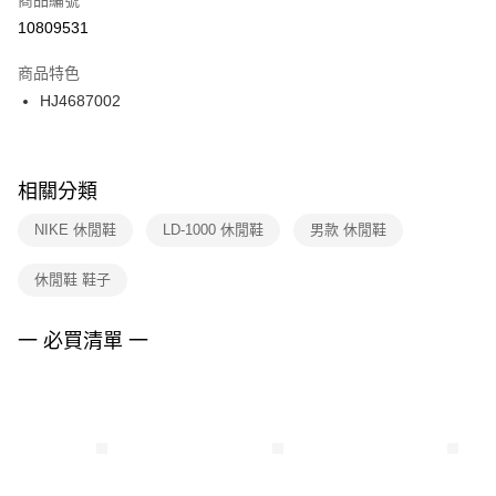
宅配
【「AFTEE先享後付」結帳流程】
１．於結帳方式選擇「AFTEE先享後付」後，將跳轉至「AFTEE先享後付」
10809531
每筆NT$100，滿NT$1,500(含以上)免運費
結帳頁面，進行簡訊認證並確認金額後，即可完成結帳。
２．訂單成立數日內，您將收到繳費通知簡訊。
商品特色
３．收到繳費通知簡訊後14天內，點擊此簡訊中的連結，可透過四大超商／
HJ4687002
ATM／網路銀行／等多元方式進行付款，方視為交易完成。
※ 請注意：結帳手續完成當下不需立刻繳費，但若您需要取消訂單，請聯絡
購買商品的店家。未經商家同意取消之訂單仍視為有效，需透過AFTEE先享
後付繳納相關費用。
※ 交易是否成功請以「AFTEE先享後付 」之結帳頁面顯示為準，若有關於
相關分類
是否繳費成功／繳費後需取消欲退款等相關疑問，請聯繫「AFTEE先享後付
客戶支援中心」
https://netprotections.freshdesk.com/support/home
NIKE 休閒鞋
LD-1000 休閒鞋
男款 休閒鞋
【注意事項】
休閒鞋 鞋子
１．透過由恩沛科技股份有限公司提供之「AFTEE先享後付」服務完成之交
易，需依本服務之必要範圍內提供個人資料，並將交易相關給付款項請求債
權轉讓予恩沛科技股份有限公司。
一 必買清單 一
２．關於個人資料處理事宜，請瀏覽以下網址：
https://aftee.tw/terms/#terms3
３．未成年的使用者請事先徵得法定代理人或監護人之同意方可使用
「AFTEE先享後付」，若未經同意申辦者引起之損失，本公司不負相關責
任。
４．使用「AFTEE先享後付」時，將依據個別帳號之用戶狀況，依本公司即
時審查核予不同之上限額度；若仍有額度不足之情形，本公司將視審查結果
請求用戶進行身份認證。