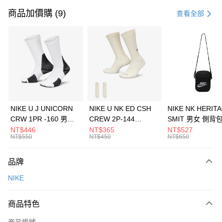
信用卡一次付款
商品加價購 (9)
查看全部
信用卡分期付款
3 期 0 利率 每期
NT$1,133
21家銀行
合作金庫商業銀行
第一商業銀行
LINE Pay
華南商業銀行
彰化商業銀行
Apple Pay
上海商業儲蓄銀行
台北富邦商業銀行
國泰世華商業銀行
兆豐國際商業銀行
悠遊付
臺灣中小企業銀行
台中商業銀行
NIKE U J UNICORN
NIKE U NK ED CSH
NIKE NK HERIT
匯豐（台灣）商業銀行
華泰商業銀行
CRW 1PR -160 男女
CREW 2P-144
SMIT 男女 側背
全盈+PAY
聯邦商業銀行
遠東國際商業銀行
中統襪 FZ3393100
EMBRDY 男女 短統襪
BA5871010
NT$446
NT$365
NT$527
元大商業銀行
永豐商業銀行
NT$550
NT$450
NT$650
AFTEE先享後付
FZ3073133
玉山商業銀行
星展（台灣）商業銀行
相關說明
台新國際商業銀行
中國信託商業銀行
品牌
【關於「AFTEE先享後付」】
台灣樂天信用卡公司
AFTEE先享後付是「在收到商品之後才付款」的支付方式。 讓您購物簡單
運送方式
NIKE
便利好安心！
１．簡單：不需註冊會員、不需綁卡、不需儲值。
7-11取貨(快速到店)
２．便利：只要手機號碼，簡訊認證，即可結帳。
商品特色
每筆NT$100，滿NT$1,500(含以上)免運費
３．安心：先確認商品／服務後，再付款。
商品編號