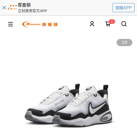
摩曼頓
開啟APP
立刻使用官方APP
0
1
/
8