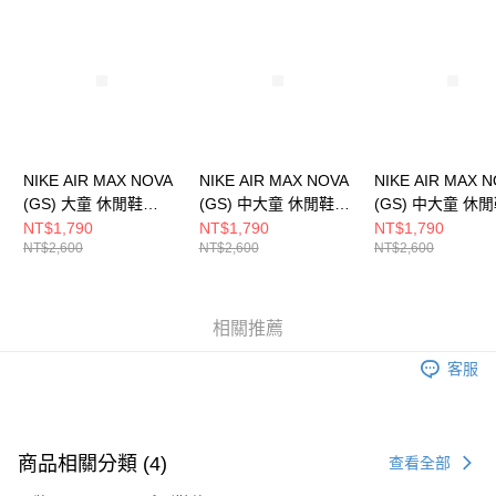
請求用戶進行身份認證。
５．嚴禁一人註冊多個帳號或使用他人資訊註冊。若發現惡意使用之情形，
恩沛科技股份有限公司將有權停止該用戶之使用額度並採取法律行動。
NIKE AIR MAX NOVA
NIKE AIR MAX NOVA
NIKE AIR MAX 
(GS) 大童 休閒鞋
(GS) 中大童 休閒鞋
(GS) 中大童 休
FN4446128
FN4446009
FN4446008
NT$1,790
NT$1,790
NT$1,790
NT$2,600
NT$2,600
NT$2,600
相關推薦
客服
商品相關分類 (4)
查看全部