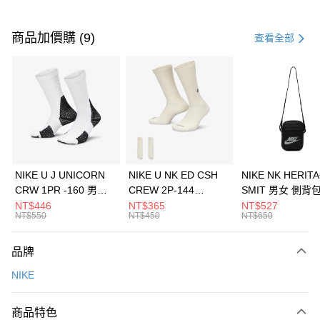
付款方式
信用卡一次付款
商品加價購 (9)
查看全部
信用卡分期付款
3 期 0 利率 每期
NT$866
21家銀行
合作金庫商業銀行
第一商業銀行
LINE Pay
華南商業銀行
彰化商業銀行
Apple Pay
上海商業儲蓄銀行
台北富邦商業銀行
國泰世華商業銀行
兆豐國際商業銀行
悠遊付
臺灣中小企業銀行
台中商業銀行
NIKE U J UNICORN
NIKE U NK ED CSH
NIKE NK HERIT
匯豐（台灣）商業銀行
華泰商業銀行
CRW 1PR -160 男女
CREW 2P-144
SMIT 男女 側背
全盈+PAY
聯邦商業銀行
遠東國際商業銀行
中統襪 FZ3393100
EMBRDY 男女 短統襪
BA5871010
NT$446
NT$365
NT$527
元大商業銀行
永豐商業銀行
NT$550
NT$450
NT$650
AFTEE先享後付
FZ3073133
玉山商業銀行
星展（台灣）商業銀行
相關說明
台新國際商業銀行
中國信託商業銀行
品牌
【關於「AFTEE先享後付」】
台灣樂天信用卡公司
AFTEE先享後付是「在收到商品之後才付款」的支付方式。 讓您購物簡單
運送方式
NIKE
便利好安心！
１．簡單：不需註冊會員、不需綁卡、不需儲值。
7-11取貨(快速到店)
２．便利：只要手機號碼，簡訊認證，即可結帳。
商品特色
每筆NT$100，滿NT$1,500(含以上)免運費
３．安心：先確認商品／服務後，再付款。