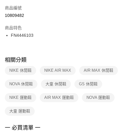
商品編號
宅配
【「AFTEE先享後付」結帳流程】
１．於結帳方式選擇「AFTEE先享後付」後，將跳轉至「AFTEE先享後付」
10809482
每筆NT$100，滿NT$1,500(含以上)免運費
結帳頁面，進行簡訊認證並確認金額後，即可完成結帳。
２．訂單成立數日內，您將收到繳費通知簡訊。
商品特色
３．收到繳費通知簡訊後14天內，點擊此簡訊中的連結，可透過四大超商／
FN4446103
ATM／網路銀行／等多元方式進行付款，方視為交易完成。
※ 請注意：結帳手續完成當下不需立刻繳費，但若您需要取消訂單，請聯絡
購買商品的店家。未經商家同意取消之訂單仍視為有效，需透過AFTEE先享
後付繳納相關費用。
※ 交易是否成功請以「AFTEE先享後付 」之結帳頁面顯示為準，若有關於
相關分類
是否繳費成功／繳費後需取消欲退款等相關疑問，請聯繫「AFTEE先享後付
客戶支援中心」
https://netprotections.freshdesk.com/support/home
NIKE 休閒鞋
NIKE AIR MAX
AIR MAX 休閒鞋
【注意事項】
NOVA 休閒鞋
大童 休閒鞋
GS 休閒鞋
１．透過由恩沛科技股份有限公司提供之「AFTEE先享後付」服務完成之交
易，需依本服務之必要範圍內提供個人資料，並將交易相關給付款項請求債
權轉讓予恩沛科技股份有限公司。
NIKE 運動鞋
AIR MAX 運動鞋
NOVA 運動鞋
２．關於個人資料處理事宜，請瀏覽以下網址：
https://aftee.tw/terms/#terms3
大童 運動鞋
３．未成年的使用者請事先徵得法定代理人或監護人之同意方可使用
「AFTEE先享後付」，若未經同意申辦者引起之損失，本公司不負相關責
任。
一 必買清單 一
４．使用「AFTEE先享後付」時，將依據個別帳號之用戶狀況，依本公司即
時審查核予不同之上限額度；若仍有額度不足之情形，本公司將視審查結果