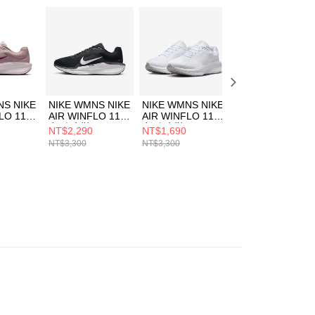
核予不同之上限額度；若仍有額度不足之情形，本公司將視審查
用戶進行身份認證。
一人註冊多個帳號或使用他人資訊註冊。若發現惡意使用之情
科技股份有限公司將有權停止該用戶之使用額度並採取法律行
NS NIKE
NIKE WMNS NIKE
NIKE WMNS NIKE
NIKE WMNS NIK
LO 11
AIR WINFLO 11
AIR WINFLO 11
AIR WINFLO 11
女 跑步鞋
女 跑步鞋
女 跑步鞋
NT$2,290
NT$1,690
NT$1,690
5
FJ9510001
FJ9510100
FJ9510103
NT$3,300
NT$3,300
NT$3,300