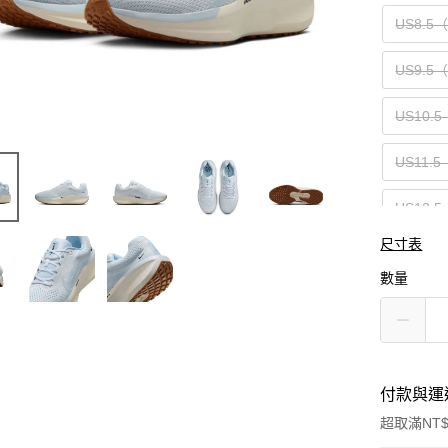
US8.5
US9.5
US10.5
US11.5
US12.5
尺寸表
US14（
數量
付款與運
超取滿NT$