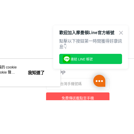
歡迎加入摩曼頓Line官方帳號
點擊以下按鈕第一時間獲得好康訊
息👇
連結 LINE 帳號
 cookie
kie 聲明
我知道了
官方APP
免費傳送載點至手機
本站最佳瀏覽環境請使用 Google Chrome、Firefox 或 Edge 以上版本