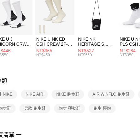
３．安心
每筆NT$1
【「AFT
宅配
１．於結帳
付」結帳
每筆NT$1
２．訂單
３．收到繳
KE U J
NIKE U NK ED
NIKE NK
NIKE U N
／ATM／
NICORN CRW
CSH CREW 2P-
HERITAGE S
PLS CSH 
※ 請注意
R -160 男女 中
144 EMBRDY 男
SMIT 男女 側背包
144 DBL
$446
NT$365
NT$527
NT$284
絡購買商品
襪 FZ3393100
女 短統襪
BA5871010
襪 DH405
$550
NT$450
NT$650
NT$350
先享後付
FZ3073133
※ 交易是
是否繳費成
付客戶支
分類
【注意事
１．透過由
 NIKE
NIKE AIR
NIKE 跑步鞋
AIR WINFLO 跑步鞋
交易，需
求債權轉
２．關於
 跑步鞋
男款 跑步鞋
跑步 運動鞋
跑步 慢跑
https://aft
３．未成
「AFTE
任。
買清單 一
４．使用「