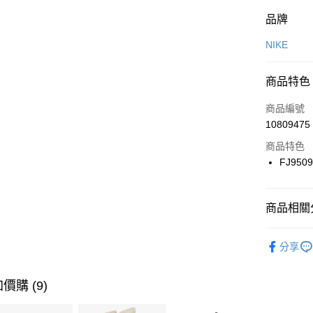
付款方式
品牌
信用卡一
NIKE
信用卡分
商品特色
3 期 
商品編號
合作金
LINE Pay
10809475
華南商
Apple Pay
上海商
商品特色
國泰世
FJ950
悠遊付
臺灣中
匯豐（
全盈+PAY
聯邦商
商品相關分
元大商
AFTEE先
玉山商
品牌
NI
相關說明
分享
台新國
【關於「A
男性商品
台灣樂
AFTEE
便利好安
運動類型
運送方式
價購 (9)
１．簡單
２．便利
7-11取貨