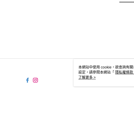
本網站中使用 cookie，欲查詢有關
設定，請參閱本網站「
隱私權條款
使用 cookie。
了解更多 >
TW-MWG1-67-194 Web2.0 
© 2026 by 摩曼頓企業股份有限公司