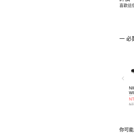
喜歡這
一 必
NI
W
鞋 
NT
NT
你可能