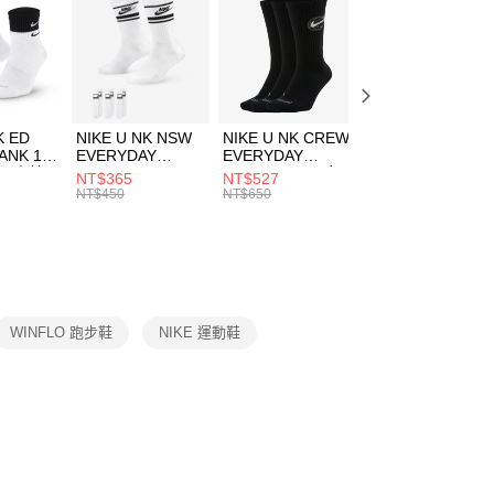
：先確認商品／服務後，再付款。
00，滿NT$1,500(含以上)免運費
EE先享後付」結帳流程】
方式選擇「AFTEE先享後付」後，將跳轉至「AFTEE先享後
頁面，進行簡訊認證並確認金額後，即可完成結帳。
00，滿NT$1,500(含以上)免運費
成立數日內，您將收到繳費通知簡訊。
費通知簡訊後14天內，點擊此簡訊中的連結，可透過四大超商
K ED
NIKE U NK NSW
NIKE U NK CREW
NIKE U NK
網路銀行／等多元方式進行付款，方視為交易完成。
ANK 1P
EVERYDAY
EVERYDAY
EVERYDAY LTW
：結帳手續完成當下不需立刻繳費，但若您需要取消訂單，請聯
 男 中統
ESSENTIAL CR
BBALL 3PR 男女
ANKLE 3PR 男女
NT$365
NT$527
NT$365
的店家。未經商家同意取消之訂單仍視為有效，需透過AFTEE
8104
男女 短統襪
長統襪
踝襪 SX7677010
NT$450
NT$650
NT$450
繳納相關費用。
DX5089103
DA2123010
否成功請以「AFTEE先享後付 」之結帳頁面顯示為準，若有關於
功／繳費後需取消欲退款等相關疑問，請聯繫「AFTEE先享後
援中心」
https://netprotections.freshdesk.com/support/home
項】
恩沛科技股份有限公司提供之「AFTEE先享後付」服務完成之
WINFLO 跑步鞋
NIKE 運動鞋
依本服務之必要範圍內提供個人資料，並將交易相關給付款項請
讓予恩沛科技股份有限公司。
個人資料處理事宜，請瀏覽以下網址：
ee.tw/terms/#terms3
年的使用者請事先徵得法定代理人或監護人之同意方可使用
E先享後付」，若未經同意申辦者引起之損失，本公司不負相關責
AFTEE先享後付」時，將依據個別帳號之用戶狀況，依本公司