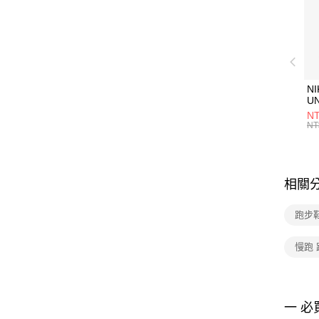
NI
U
1P
NT
統
NT
相關
跑步鞋
慢跑
一 必