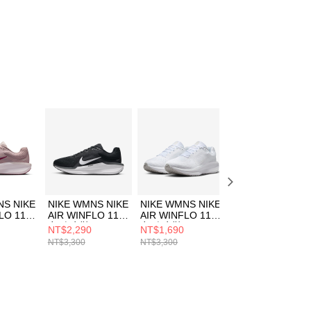
NS NIKE
NIKE WMNS NIKE
NIKE WMNS NIKE
NIKE WMNS NIK
LO 11
AIR WINFLO 11
AIR WINFLO 11
AIR WINFLO 11
女 跑步鞋
女 跑步鞋
女 跑步鞋
NT$2,290
NT$1,690
NT$1,690
5
FJ9510001
FJ9510100
FJ9510103
NT$3,300
NT$3,300
NT$3,300