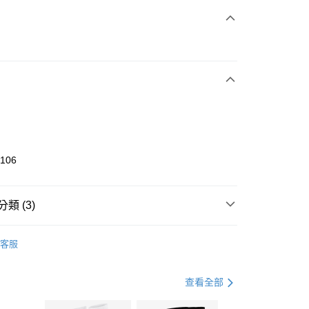
次付款
期付款
0 利率 每期
NT$1,100
21家銀行
庫商業銀行
第一商業銀行
業銀行
彰化商業銀行
業儲蓄銀行
台北富邦商業銀行
華商業銀行
兆豐國際商業銀行
9106
小企業銀行
台中商業銀行
台灣）商業銀行
華泰商業銀行
業銀行
遠東國際商業銀行
類 (3)
業銀行
永豐商業銀行
享後付
業銀行
星展（台灣）商業銀行
KE
全系列鞋款
客服
際商業銀行
中國信託商業銀行
FTEE先享後付」】
鞋類
跑步鞋/慢跑鞋
天信用卡公司
先享後付是「在收到商品之後才付款」的支付方式。 讓您購物簡單
心！
跑步訓練
鞋
查看全部
：不需註冊會員、不需綁卡、不需儲值。
：只要手機號碼，簡訊認證，即可結帳。
(快速到店)