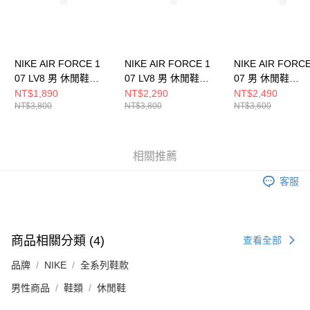
５．嚴禁一人註冊多個帳號或使用他人資訊註冊。若發現惡意使用之情形，
恩沛科技股份有限公司將有權停止該用戶之使用額度並採取法律行動。
NIKE AIR FORCE 1
NIKE AIR FORCE 1
NIKE AIR FORCE
07 LV8 男 休閒鞋
07 LV8 男 休閒鞋
07 男 休閒鞋
HQ3612113
HJ4465700
FJ4146122
NT$1,890
NT$2,290
NT$2,490
NT$3,800
NT$3,800
NT$3,600
相關推薦
客服
商品相關分類 (4)
查看全部
品牌
NIKE
全系列鞋款
男性商品
鞋類
休閒鞋