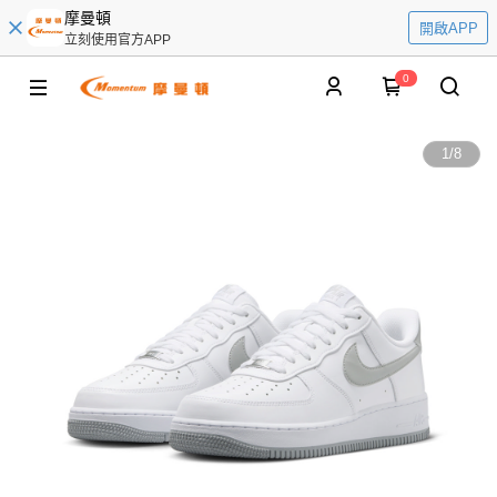
摩曼頓
開啟APP
立刻使用官方APP
0
1
/
8