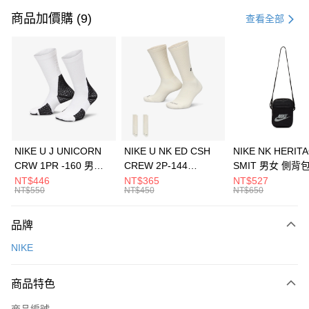
信用卡一次付款
商品加價購 (9)
查看全部
信用卡分期付款
3 期 0 利率 每期
NT$1,200
21家銀行
合作金庫商業銀行
第一商業銀行
LINE Pay
華南商業銀行
彰化商業銀行
Apple Pay
上海商業儲蓄銀行
台北富邦商業銀行
國泰世華商業銀行
兆豐國際商業銀行
悠遊付
臺灣中小企業銀行
台中商業銀行
NIKE U J UNICORN
NIKE U NK ED CSH
NIKE NK HERIT
匯豐（台灣）商業銀行
華泰商業銀行
CRW 1PR -160 男女
CREW 2P-144
SMIT 男女 側背
全盈+PAY
聯邦商業銀行
遠東國際商業銀行
中統襪 FZ3393100
EMBRDY 男女 短統襪
BA5871010
NT$446
NT$365
NT$527
元大商業銀行
永豐商業銀行
NT$550
NT$450
NT$650
AFTEE先享後付
FZ3073133
玉山商業銀行
星展（台灣）商業銀行
相關說明
台新國際商業銀行
中國信託商業銀行
品牌
【關於「AFTEE先享後付」】
台灣樂天信用卡公司
AFTEE先享後付是「在收到商品之後才付款」的支付方式。 讓您購物簡單
運送方式
NIKE
便利好安心！
１．簡單：不需註冊會員、不需綁卡、不需儲值。
7-11取貨(快速到店)
２．便利：只要手機號碼，簡訊認證，即可結帳。
商品特色
每筆NT$100，滿NT$1,500(含以上)免運費
３．安心：先確認商品／服務後，再付款。
商品編號