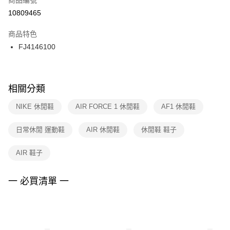
宅配
【「AFTEE先享後付」結帳流程】
１．於結帳方式選擇「AFTEE先享後付」後，將跳轉至「AFTEE先享後付」
10809465
每筆NT$100，滿NT$1,500(含以上)免運費
結帳頁面，進行簡訊認證並確認金額後，即可完成結帳。
２．訂單成立數日內，您將收到繳費通知簡訊。
商品特色
３．收到繳費通知簡訊後14天內，點擊此簡訊中的連結，可透過四大超商／
FJ4146100
ATM／網路銀行／等多元方式進行付款，方視為交易完成。
※ 請注意：結帳手續完成當下不需立刻繳費，但若您需要取消訂單，請聯絡
購買商品的店家。未經商家同意取消之訂單仍視為有效，需透過AFTEE先享
後付繳納相關費用。
※ 交易是否成功請以「AFTEE先享後付 」之結帳頁面顯示為準，若有關於
相關分類
是否繳費成功／繳費後需取消欲退款等相關疑問，請聯繫「AFTEE先享後付
客戶支援中心」
https://netprotections.freshdesk.com/support/home
NIKE 休閒鞋
AIR FORCE 1 休閒鞋
AF1 休閒鞋
【注意事項】
日常休閒 運動鞋
AIR 休閒鞋
休閒鞋 鞋子
１．透過由恩沛科技股份有限公司提供之「AFTEE先享後付」服務完成之交
易，需依本服務之必要範圍內提供個人資料，並將交易相關給付款項請求債
權轉讓予恩沛科技股份有限公司。
AIR 鞋子
２．關於個人資料處理事宜，請瀏覽以下網址：
https://aftee.tw/terms/#terms3
３．未成年的使用者請事先徵得法定代理人或監護人之同意方可使用
一 必買清單 一
「AFTEE先享後付」，若未經同意申辦者引起之損失，本公司不負相關責
任。
４．使用「AFTEE先享後付」時，將依據個別帳號之用戶狀況，依本公司即
時審查核予不同之上限額度；若仍有額度不足之情形，本公司將視審查結果
請求用戶進行身份認證。