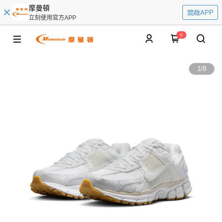
摩曼頓
開啟APP
立刻使用官方APP
0
1
/
8