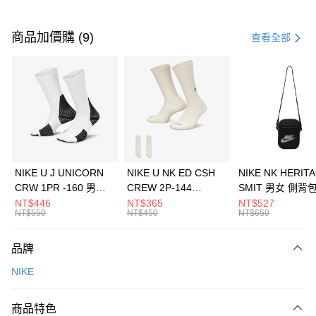
付款方式
信用卡一次付款
商品加價購 (9)
查看全部
信用卡分期付款
3 期 0 利率 每期
NT$1,633
21家銀行
合作金庫商業銀行
第一商業銀行
LINE Pay
華南商業銀行
彰化商業銀行
Apple Pay
上海商業儲蓄銀行
台北富邦商業銀行
國泰世華商業銀行
兆豐國際商業銀行
悠遊付
臺灣中小企業銀行
台中商業銀行
NIKE U J UNICORN
NIKE U NK ED CSH
NIKE NK HERIT
匯豐（台灣）商業銀行
華泰商業銀行
CRW 1PR -160 男女
CREW 2P-144
SMIT 男女 側背
全盈+PAY
聯邦商業銀行
遠東國際商業銀行
中統襪 FZ3393100
EMBRDY 男女 短統襪
BA5871010
NT$446
NT$365
NT$527
元大商業銀行
永豐商業銀行
NT$550
NT$450
NT$650
AFTEE先享後付
FZ3073133
玉山商業銀行
星展（台灣）商業銀行
相關說明
台新國際商業銀行
中國信託商業銀行
品牌
【關於「AFTEE先享後付」】
台灣樂天信用卡公司
AFTEE先享後付是「在收到商品之後才付款」的支付方式。 讓您購物簡單
運送方式
NIKE
便利好安心！
１．簡單：不需註冊會員、不需綁卡、不需儲值。
7-11取貨(快速到店)
２．便利：只要手機號碼，簡訊認證，即可結帳。
商品特色
每筆NT$100，滿NT$1,500(含以上)免運費
３．安心：先確認商品／服務後，再付款。