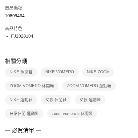
商品編號
宅配
【「AFTEE先享後付」結帳流程】
１．於結帳方式選擇「AFTEE先享後付」後，將跳轉至「AFTEE先享後付」
10809464
每筆NT$100，滿NT$1,500(含以上)免運費
結帳頁面，進行簡訊認證並確認金額後，即可完成結帳。
２．訂單成立數日內，您將收到繳費通知簡訊。
商品特色
３．收到繳費通知簡訊後14天內，點擊此簡訊中的連結，可透過四大超商／
FJ2028104
ATM／網路銀行／等多元方式進行付款，方視為交易完成。
※ 請注意：結帳手續完成當下不需立刻繳費，但若您需要取消訂單，請聯絡
購買商品的店家。未經商家同意取消之訂單仍視為有效，需透過AFTEE先享
後付繳納相關費用。
※ 交易是否成功請以「AFTEE先享後付 」之結帳頁面顯示為準，若有關於
相關分類
是否繳費成功／繳費後需取消欲退款等相關疑問，請聯繫「AFTEE先享後付
客戶支援中心」
https://netprotections.freshdesk.com/support/home
NIKE 休閒鞋
NIKE VOMERO
NIKE ZOOM
【注意事項】
ZOOM VOMERO 休閒鞋
ZOOM VOMERO 運動鞋
１．透過由恩沛科技股份有限公司提供之「AFTEE先享後付」服務完成之交
易，需依本服務之必要範圍內提供個人資料，並將交易相關給付款項請求債
權轉讓予恩沛科技股份有限公司。
NIKE 運動鞋
女款 休閒鞋
女款 運動鞋
２．關於個人資料處理事宜，請瀏覽以下網址：
https://aftee.tw/terms/#terms3
日常休閒 運動鞋
zoom vomero 5 休閒鞋
３．未成年的使用者請事先徵得法定代理人或監護人之同意方可使用
「AFTEE先享後付」，若未經同意申辦者引起之損失，本公司不負相關責
任。
一 必買清單 一
４．使用「AFTEE先享後付」時，將依據個別帳號之用戶狀況，依本公司即
時審查核予不同之上限額度；若仍有額度不足之情形，本公司將視審查結果