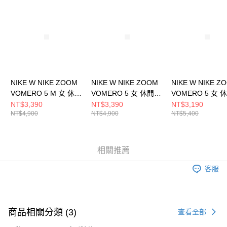
請求用戶進行身份認證。
５．嚴禁一人註冊多個帳號或使用他人資訊註冊。若發現惡意使用之情形，
恩沛科技股份有限公司將有權停止該用戶之使用額度並採取法律行動。
NIKE W NIKE ZOOM
NIKE W NIKE ZOOM
NIKE W NIKE Z
VOMERO 5 M 女 休閒
VOMERO 5 女 休閒鞋
VOMERO 5 女 
鞋 IB7253500
IB8929003
HQ0458001
NT$3,390
NT$3,390
NT$3,190
NT$4,900
NT$4,900
NT$5,400
相關推薦
客服
商品相關分類 (3)
查看全部