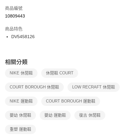
商品編號
宅配
【「AFTEE先享後付」結帳流程】
１．於結帳方式選擇「AFTEE先享後付」後，將跳轉至「AFTEE先享後付」
10809443
每筆NT$100，滿NT$1,500(含以上)免運費
結帳頁面，進行簡訊認證並確認金額後，即可完成結帳。
２．訂單成立數日內，您將收到繳費通知簡訊。
商品特色
３．收到繳費通知簡訊後14天內，點擊此簡訊中的連結，可透過四大超商／
DV5458126
ATM／網路銀行／等多元方式進行付款，方視為交易完成。
※ 請注意：結帳手續完成當下不需立刻繳費，但若您需要取消訂單，請聯絡
購買商品的店家。未經商家同意取消之訂單仍視為有效，需透過AFTEE先享
後付繳納相關費用。
※ 交易是否成功請以「AFTEE先享後付 」之結帳頁面顯示為準，若有關於
相關分類
是否繳費成功／繳費後需取消欲退款等相關疑問，請聯繫「AFTEE先享後付
客戶支援中心」
https://netprotections.freshdesk.com/support/home
NIKE 休閒鞋
休閒鞋 COURT
【注意事項】
COURT BOROUGH 休閒鞋
LOW RECRAFT 休閒鞋
１．透過由恩沛科技股份有限公司提供之「AFTEE先享後付」服務完成之交
易，需依本服務之必要範圍內提供個人資料，並將交易相關給付款項請求債
權轉讓予恩沛科技股份有限公司。
NIKE 運動鞋
COURT BOROUGH 運動鞋
２．關於個人資料處理事宜，請瀏覽以下網址：
https://aftee.tw/terms/#terms3
嬰幼 休閒鞋
嬰幼 運動鞋
復古 休閒鞋
３．未成年的使用者請事先徵得法定代理人或監護人之同意方可使用
「AFTEE先享後付」，若未經同意申辦者引起之損失，本公司不負相關責
任。
重塑 運動鞋
４．使用「AFTEE先享後付」時，將依據個別帳號之用戶狀況，依本公司即
時審查核予不同之上限額度；若仍有額度不足之情形，本公司將視審查結果