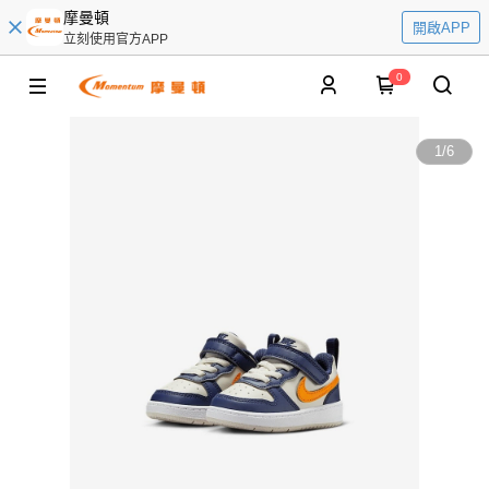
摩曼頓
開啟APP
立刻使用官方APP
0
1
/
6