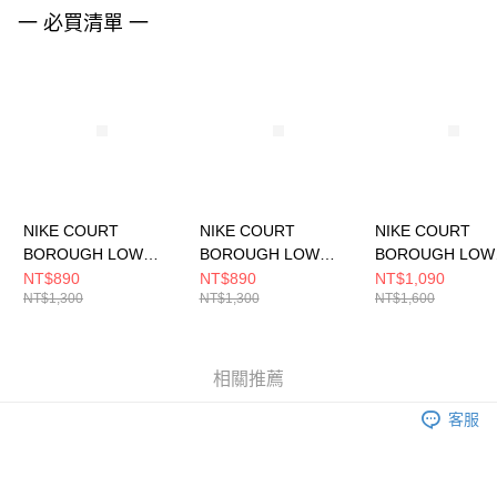
請求用戶進行身份認證。
一 必買清單 一
５．嚴禁一人註冊多個帳號或使用他人資訊註冊。若發現惡意使用之情形，
恩沛科技股份有限公司將有權停止該用戶之使用額度並採取法律行動。
NIKE COURT
NIKE COURT
NIKE COURT
BOROUGH LOW
BOROUGH LOW
BOROUGH LOW
RECRAFT (TD) 嬰幼
RECRAFT (TD) 嬰幼
RECRAFT (PS)
NT$890
NT$890
NT$1,090
NT$1,300
NT$1,300
NT$1,600
休閒鞋 DV5458104
休閒鞋 DV5458135
童 休閒鞋 DV545
相關推薦
客服