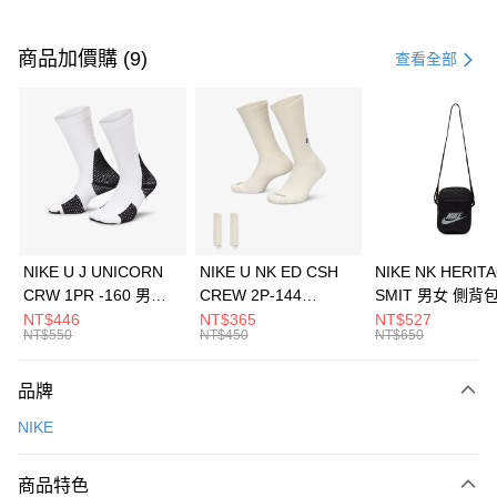
付款方式
信用卡一次付款
商品加價購 (9)
查看全部
信用卡分期付款
3 期 0 利率 每期
NT$433
21家銀行
合作金庫商業銀行
第一商業銀行
LINE Pay
華南商業銀行
彰化商業銀行
Apple Pay
上海商業儲蓄銀行
台北富邦商業銀行
國泰世華商業銀行
兆豐國際商業銀行
悠遊付
臺灣中小企業銀行
台中商業銀行
NIKE U J UNICORN
NIKE U NK ED CSH
NIKE NK HERIT
匯豐（台灣）商業銀行
華泰商業銀行
CRW 1PR -160 男女
CREW 2P-144
SMIT 男女 側背
全盈+PAY
聯邦商業銀行
遠東國際商業銀行
中統襪 FZ3393100
EMBRDY 男女 短統襪
BA5871010
NT$446
NT$365
NT$527
元大商業銀行
永豐商業銀行
NT$550
NT$450
NT$650
AFTEE先享後付
FZ3073133
玉山商業銀行
星展（台灣）商業銀行
相關說明
台新國際商業銀行
中國信託商業銀行
品牌
【關於「AFTEE先享後付」】
台灣樂天信用卡公司
AFTEE先享後付是「在收到商品之後才付款」的支付方式。 讓您購物簡單
運送方式
NIKE
便利好安心！
１．簡單：不需註冊會員、不需綁卡、不需儲值。
7-11取貨(快速到店)
２．便利：只要手機號碼，簡訊認證，即可結帳。
商品特色
每筆NT$100，滿NT$1,500(含以上)免運費
３．安心：先確認商品／服務後，再付款。