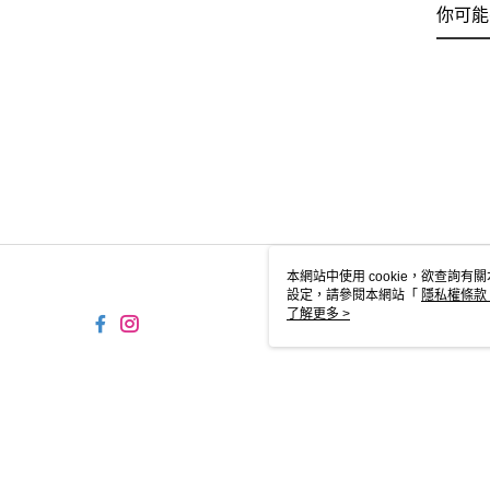
你可能
本網站中使用 cookie，欲查詢有關
設定，請參閱本網站「
隱私權條款
使用 cookie。
了解更多 >
TW-MWG1-66-40 Web2.0 D
© 2026 by 摩曼頓企業股份有限公司