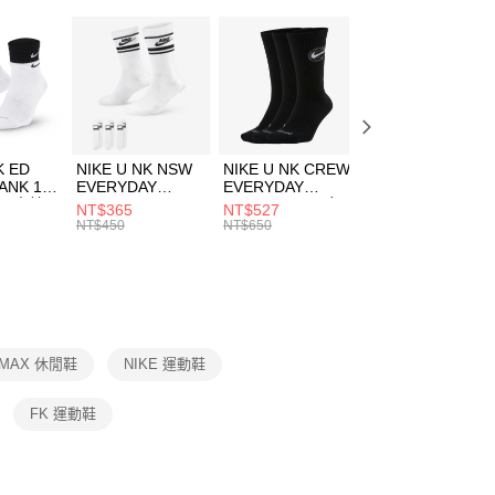
：只要手機號碼，簡訊認證，即可結帳。
(快速到店)
：先確認商品／服務後，再付款。
00，滿NT$1,500(含以上)免運費
EE先享後付」結帳流程】
方式選擇「AFTEE先享後付」後，將跳轉至「AFTEE先享後
頁面，進行簡訊認證並確認金額後，即可完成結帳。
00，滿NT$1,500(含以上)免運費
成立數日內，您將收到繳費通知簡訊。
費通知簡訊後14天內，點擊此簡訊中的連結，可透過四大超商
K ED
NIKE U NK NSW
NIKE U NK CREW
NIKE U NK
網路銀行／等多元方式進行付款，方視為交易完成。
ANK 1P
EVERYDAY
EVERYDAY
EVERYDAY LTW
：結帳手續完成當下不需立刻繳費，但若您需要取消訂單，請聯
 男 中統
ESSENTIAL CR
BBALL 3PR 男女
ANKLE 3PR 男女
NT$365
NT$527
NT$365
的店家。未經商家同意取消之訂單仍視為有效，需透過AFTEE
8104
男女 短統襪
長統襪
踝襪 SX7677010
NT$450
NT$650
NT$450
繳納相關費用。
DX5089103
DA2123010
否成功請以「AFTEE先享後付 」之結帳頁面顯示為準，若有關於
功／繳費後需取消欲退款等相關疑問，請聯繫「AFTEE先享後
援中心」
https://netprotections.freshdesk.com/support/home
項】
恩沛科技股份有限公司提供之「AFTEE先享後付」服務完成之
RMAX 休閒鞋
NIKE 運動鞋
依本服務之必要範圍內提供個人資料，並將交易相關給付款項請
讓予恩沛科技股份有限公司。
個人資料處理事宜，請瀏覽以下網址：
FK 運動鞋
ee.tw/terms/#terms3
年的使用者請事先徵得法定代理人或監護人之同意方可使用
E先享後付」，若未經同意申辦者引起之損失，本公司不負相關責