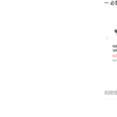
一 必
NI
V
F
NT
DV
NT
相關