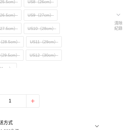
（25.5cm）
US8（26cm）
（26.5cm）
US9（27cm）
清除
紀錄
（27.5cm）
US10（28cm）
（28.5cm）
US11（29cm）
（29.5cm）
US12（30cm）
31cm）
送方式