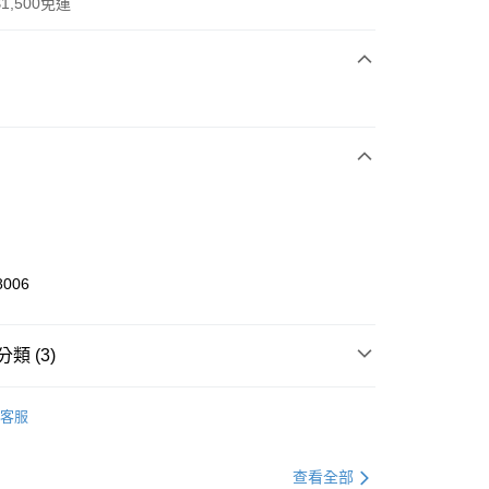
1,500免運
次付款
期付款
0 利率 每期
NT$2,233
21家銀行
庫商業銀行
第一商業銀行
業銀行
彰化商業銀行
業儲蓄銀行
台北富邦商業銀行
華商業銀行
兆豐國際商業銀行
8006
小企業銀行
台中商業銀行
台灣）商業銀行
華泰商業銀行
業銀行
遠東國際商業銀行
類 (3)
業銀行
永豐商業銀行
享後付
業銀行
星展（台灣）商業銀行
KE
全系列鞋款
客服
際商業銀行
中國信託商業銀行
FTEE先享後付」】
鞋類
休閒鞋
天信用卡公司
先享後付是「在收到商品之後才付款」的支付方式。 讓您購物簡單
心！
休閒戶外
鞋
查看全部
：不需註冊會員、不需綁卡、不需儲值。