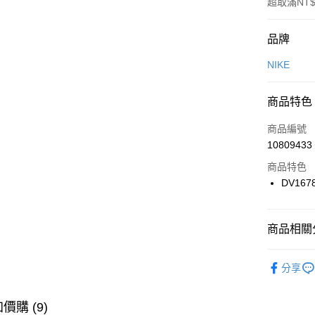
超取滿NT$
付款方式
品牌
信用卡一
NIKE
信用卡分
商品特色
3 期 
商品編號
合作金
LINE Pay
10809433
華南商
Apple Pay
上海商
商品特色
國泰世
DV167
悠遊付
臺灣中
匯豐（
全盈+PAY
聯邦商
商品相關分
元大商
AFTEE先
玉山商
品牌
NI
相關說明
分享
台新國
【關於「A
男性商品
台灣樂
AFTEE
便利好安
運動類型
運送方式
價購 (9)
１．簡單