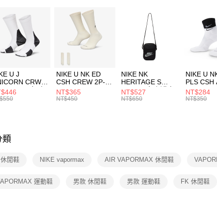
２．便利
7-11取貨
３．安心
每筆NT$1
【「AFT
宅配
１．於結帳
付」結帳
每筆NT$1
２．訂單
３．收到繳
KE U J
NIKE U NK ED
NIKE NK
NIKE U N
／ATM／
NICORN CRW
CSH CREW 2P-
HERITAGE S
PLS CSH 
※ 請注意
R -160 男女 中
144 EMBRDY 男
SMIT 男女 側背包
144 DBL
$446
NT$365
NT$527
NT$284
絡購買商品
襪 FZ3393100
女 短統襪
BA5871010
襪 DH405
$550
NT$450
NT$650
NT$350
先享後付
FZ3073133
※ 交易是
是否繳費成
付客戶支
分類
【注意事
１．透過由
E 休閒鞋
NIKE vapormax
AIR VAPORMAX 休閒鞋
VAPO
交易，需
求債權轉
２．關於
 VAPORMAX 運動鞋
男款 休閒鞋
男款 運動鞋
FK 休閒鞋
https://aft
３．未成
「AFTE
任。