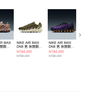
AFTEE先享後付」時，將依據個別帳號之用戶狀況，依本公司
核予不同之上限額度；若仍有額度不足之情形，本公司將視審查
用戶進行身份認證。
一人註冊多個帳號或使用他人資訊註冊。若發現惡意使用之情
科技股份有限公司將有權停止該用戶之使用額度並採取法律行
IR MAX
NIKE AIR MAX
NIKE AIR MAX
NIKE AIR MAX
休閒鞋
DN8 男 休閒鞋
DN8 男 休閒鞋
DN8 男 休閒鞋
00
IH4119200
FQ7860009
FQ7860800
NT$4,390
NT$4,390
NT$4,390
NT$6,300
NT$6,300
NT$6,300