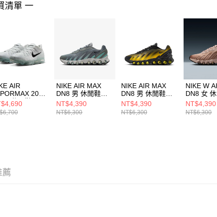
買清單 一
４．使用「
即時審查
結果請求
５．嚴禁
形，恩沛
動。
KE AIR
NIKE AIR MAX
NIKE AIR MAX
NIKE W A
APORMAX 2023
DN8 男 休閒鞋
DN8 男 休閒鞋
DN8 女 
K 男 休閒鞋
IH4119009
IH4119006
HF55099
$4,690
NT$4,390
NT$4,390
NT$4,390
1678102
$6,700
NT$6,300
NT$6,300
NT$6,300
推薦