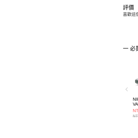
評價
喜歡這
一 必
NI
V
F
NT
DV
NT