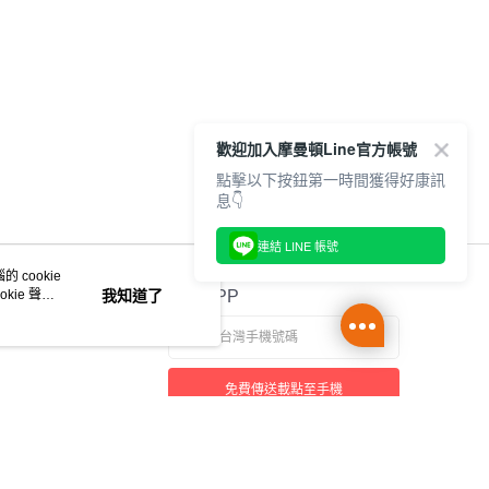
歡迎加入摩曼頓Line官方帳號
點擊以下按鈕第一時間獲得好康訊
息👇
連結 LINE 帳號
 cookie
kie 聲明
我知道了
官方APP
免費傳送載點至手機
本站最佳瀏覽環境請使用 Google Chrome、Firefox 或 Edge 以上版本