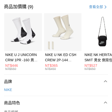
信用卡一次付款
商品加價購 (9)
查看全部
信用卡分期付款
3 期 0 利率 每期
NT$1,133
21家銀行
合作金庫商業銀行
第一商業銀行
LINE Pay
華南商業銀行
彰化商業銀行
Apple Pay
上海商業儲蓄銀行
台北富邦商業銀行
國泰世華商業銀行
兆豐國際商業銀行
悠遊付
臺灣中小企業銀行
台中商業銀行
NIKE U J UNICORN
NIKE U NK ED CSH
NIKE NK HERIT
匯豐（台灣）商業銀行
華泰商業銀行
CRW 1PR -160 男女
CREW 2P-144
SMIT 男女 側背
全盈+PAY
聯邦商業銀行
遠東國際商業銀行
中統襪 FZ3393100
EMBRDY 男女 短統襪
BA5871010
NT$446
NT$365
NT$527
元大商業銀行
永豐商業銀行
NT$550
NT$450
NT$650
AFTEE先享後付
FZ3073133
玉山商業銀行
星展（台灣）商業銀行
相關說明
台新國際商業銀行
中國信託商業銀行
品牌
【關於「AFTEE先享後付」】
台灣樂天信用卡公司
AFTEE先享後付是「在收到商品之後才付款」的支付方式。 讓您購物簡單
運送方式
NIKE
便利好安心！
１．簡單：不需註冊會員、不需綁卡、不需儲值。
7-11取貨(快速到店)
２．便利：只要手機號碼，簡訊認證，即可結帳。
商品特色
每筆NT$100，滿NT$1,500(含以上)免運費
３．安心：先確認商品／服務後，再付款。
商品編號