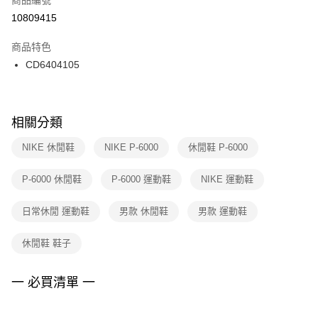
宅配
【「AFTEE先享後付」結帳流程】
１．於結帳方式選擇「AFTEE先享後付」後，將跳轉至「AFTEE先享後付」
10809415
每筆NT$100，滿NT$1,500(含以上)免運費
結帳頁面，進行簡訊認證並確認金額後，即可完成結帳。
２．訂單成立數日內，您將收到繳費通知簡訊。
商品特色
３．收到繳費通知簡訊後14天內，點擊此簡訊中的連結，可透過四大超商／
CD6404105
ATM／網路銀行／等多元方式進行付款，方視為交易完成。
※ 請注意：結帳手續完成當下不需立刻繳費，但若您需要取消訂單，請聯絡
購買商品的店家。未經商家同意取消之訂單仍視為有效，需透過AFTEE先享
後付繳納相關費用。
※ 交易是否成功請以「AFTEE先享後付 」之結帳頁面顯示為準，若有關於
相關分類
是否繳費成功／繳費後需取消欲退款等相關疑問，請聯繫「AFTEE先享後付
客戶支援中心」
https://netprotections.freshdesk.com/support/home
NIKE 休閒鞋
NIKE P-6000
休閒鞋 P-6000
【注意事項】
P-6000 休閒鞋
P-6000 運動鞋
NIKE 運動鞋
１．透過由恩沛科技股份有限公司提供之「AFTEE先享後付」服務完成之交
易，需依本服務之必要範圍內提供個人資料，並將交易相關給付款項請求債
權轉讓予恩沛科技股份有限公司。
日常休閒 運動鞋
男款 休閒鞋
男款 運動鞋
２．關於個人資料處理事宜，請瀏覽以下網址：
https://aftee.tw/terms/#terms3
休閒鞋 鞋子
３．未成年的使用者請事先徵得法定代理人或監護人之同意方可使用
「AFTEE先享後付」，若未經同意申辦者引起之損失，本公司不負相關責
任。
一 必買清單 一
４．使用「AFTEE先享後付」時，將依據個別帳號之用戶狀況，依本公司即
時審查核予不同之上限額度；若仍有額度不足之情形，本公司將視審查結果
請求用戶進行身份認證。