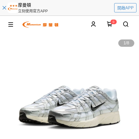
摩曼頓
開啟APP
立刻使用官方APP
0
1
/
8