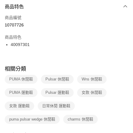
２．便利：只要手機號碼，簡訊認證，即可結帳。
商品特色
每筆NT$100，滿NT$1,500(含以上)免運費
３．安心：先確認商品／服務後，再付款。
商品編號
宅配
【「AFTEE先享後付」結帳流程】
１．於結帳方式選擇「AFTEE先享後付」後，將跳轉至「AFTEE先享後付」
10707726
每筆NT$100，滿NT$1,500(含以上)免運費
結帳頁面，進行簡訊認證並確認金額後，即可完成結帳。
２．訂單成立數日內，您將收到繳費通知簡訊。
商品特色
３．收到繳費通知簡訊後14天內，點擊此簡訊中的連結，可透過四大超商／
40097301
ATM／網路銀行／等多元方式進行付款，方視為交易完成。
※ 請注意：結帳手續完成當下不需立刻繳費，但若您需要取消訂單，請聯絡
購買商品的店家。未經商家同意取消之訂單仍視為有效，需透過AFTEE先享
後付繳納相關費用。
※ 交易是否成功請以「AFTEE先享後付 」之結帳頁面顯示為準，若有關於
相關分類
是否繳費成功／繳費後需取消欲退款等相關疑問，請聯繫「AFTEE先享後付
客戶支援中心」
https://netprotections.freshdesk.com/support/home
PUMA 休閒鞋
Pulsar 休閒鞋
Wns 休閒鞋
【注意事項】
PUMA 運動鞋
Pulsar 運動鞋
女款 休閒鞋
１．透過由恩沛科技股份有限公司提供之「AFTEE先享後付」服務完成之交
易，需依本服務之必要範圍內提供個人資料，並將交易相關給付款項請求債
權轉讓予恩沛科技股份有限公司。
女款 運動鞋
日常休閒 運動鞋
２．關於個人資料處理事宜，請瀏覽以下網址：
https://aftee.tw/terms/#terms3
puma pulsar wedge 休閒鞋
charms 休閒鞋
３．未成年的使用者請事先徵得法定代理人或監護人之同意方可使用
「AFTEE先享後付」，若未經同意申辦者引起之損失，本公司不負相關責
任。