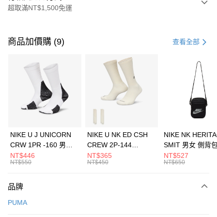
超取滿NT$1,500免運
付款方式
信用卡一次付款
商品加價購 (9)
查看全部
信用卡分期付款
3 期 0 利率 每期
NT$1,426
21家銀行
合作金庫商業銀行
第一商業銀行
LINE Pay
華南商業銀行
彰化商業銀行
Apple Pay
上海商業儲蓄銀行
台北富邦商業銀行
國泰世華商業銀行
兆豐國際商業銀行
悠遊付
臺灣中小企業銀行
台中商業銀行
NIKE U J UNICORN
NIKE U NK ED CSH
NIKE NK HERIT
匯豐（台灣）商業銀行
華泰商業銀行
CRW 1PR -160 男女
CREW 2P-144
SMIT 男女 側背
全盈+PAY
聯邦商業銀行
遠東國際商業銀行
中統襪 FZ3393100
EMBRDY 男女 短統襪
BA5871010
NT$446
NT$365
NT$527
元大商業銀行
永豐商業銀行
NT$550
NT$450
NT$650
AFTEE先享後付
FZ3073133
玉山商業銀行
星展（台灣）商業銀行
相關說明
台新國際商業銀行
中國信託商業銀行
品牌
【關於「AFTEE先享後付」】
台灣樂天信用卡公司
AFTEE先享後付是「在收到商品之後才付款」的支付方式。 讓您購物簡單
運送方式
PUMA
便利好安心！
１．簡單：不需註冊會員、不需綁卡、不需儲值。
7-11取貨(快速到店)