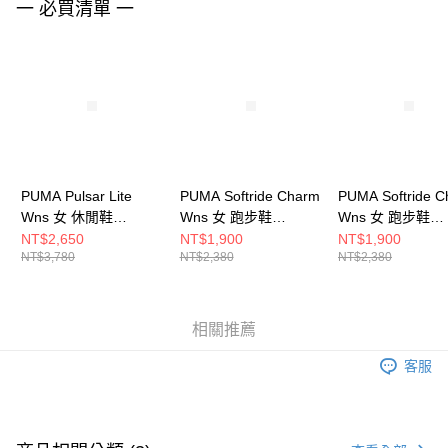
一 必買清單 一
４．使用「AFTEE先享後付」時，將依據個別帳號之用戶狀況，依本公司即
時審查核予不同之上限額度；若仍有額度不足之情形，本公司將視審查結果
請求用戶進行身份認證。
５．嚴禁一人註冊多個帳號或使用他人資訊註冊。若發現惡意使用之情形，
恩沛科技股份有限公司將有權停止該用戶之使用額度並採取法律行動。
PUMA Pulsar Lite
PUMA Softride Charm
PUMA Softride 
Wns 女 休閒鞋
Wns 女 跑步鞋
Wns 女 跑步鞋
40185803
31296611
31296606
NT$2,650
NT$1,900
NT$1,900
NT$3,780
NT$2,380
NT$2,380
相關推薦
客服