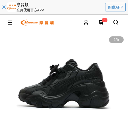
摩曼頓
開啟APP
立刻使用官方APP
0
1
/
5