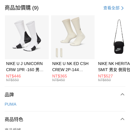
信用卡一次付款
商品加價購 (9)
查看全部
信用卡分期付款
3 期 0 利率 每期
NT$860
21家銀行
合作金庫商業銀行
第一商業銀行
LINE Pay
華南商業銀行
彰化商業銀行
Apple Pay
上海商業儲蓄銀行
台北富邦商業銀行
國泰世華商業銀行
兆豐國際商業銀行
悠遊付
臺灣中小企業銀行
台中商業銀行
NIKE U J UNICORN
NIKE U NK ED CSH
NIKE NK HERIT
匯豐（台灣）商業銀行
華泰商業銀行
CRW 1PR -160 男女
CREW 2P-144
SMIT 男女 側背
全盈+PAY
聯邦商業銀行
遠東國際商業銀行
中統襪 FZ3393100
EMBRDY 男女 短統襪
BA5871010
NT$446
NT$365
NT$527
元大商業銀行
永豐商業銀行
NT$550
NT$450
NT$650
AFTEE先享後付
FZ3073133
玉山商業銀行
星展（台灣）商業銀行
相關說明
台新國際商業銀行
中國信託商業銀行
品牌
【關於「AFTEE先享後付」】
台灣樂天信用卡公司
AFTEE先享後付是「在收到商品之後才付款」的支付方式。 讓您購物簡單
運送方式
PUMA
便利好安心！
１．簡單：不需註冊會員、不需綁卡、不需儲值。
7-11取貨(快速到店)
２．便利：只要手機號碼，簡訊認證，即可結帳。
商品特色
每筆NT$100，滿NT$1,500(含以上)免運費
３．安心：先確認商品／服務後，再付款。
商品編號