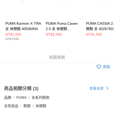
５．嚴禁一人註冊多個帳號或使用他人資訊註冊。若發現惡意使用之情形，
恩沛科技股份有限公司將有權停止該用戶之使用額度並採取法律行動。
PUMA Karmen X-TRA
PUMA Puma Caven
PUMA CASSIA 2
女 休閒鞋 40036904
2.0 女 休閒鞋
閒鞋 女 4026760
39229026
NT$2,060
NT$2,580
NT$1,900
NT$2,580
相關推薦
客服
商品相關分類 (3)
查看全部
品牌
PUMA
全系列鞋款
女性商品
鞋類
休閒鞋