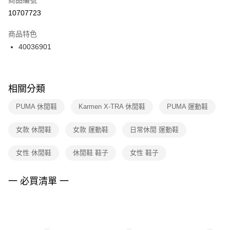
宅配
【「AFTEE先享後付」結帳流程】
１．於結帳方式選擇「AFTEE先享後付」後，將跳轉至「AFTEE先享後付」
10707723
每筆NT$100，滿NT$1,500(含以上)免運費
結帳頁面，進行簡訊認證並確認金額後，即可完成結帳。
２．訂單成立數日內，您將收到繳費通知簡訊。
商品特色
３．收到繳費通知簡訊後14天內，點擊此簡訊中的連結，可透過四大超商／
40036901
ATM／網路銀行／等多元方式進行付款，方視為交易完成。
※ 請注意：結帳手續完成當下不需立刻繳費，但若您需要取消訂單，請聯絡
購買商品的店家。未經商家同意取消之訂單仍視為有效，需透過AFTEE先享
後付繳納相關費用。
※ 交易是否成功請以「AFTEE先享後付 」之結帳頁面顯示為準，若有關於
相關分類
是否繳費成功／繳費後需取消欲退款等相關疑問，請聯繫「AFTEE先享後付
客戶支援中心」
https://netprotections.freshdesk.com/support/home
PUMA 休閒鞋
Karmen X-TRA 休閒鞋
PUMA 運動鞋
【注意事項】
女款 休閒鞋
女款 運動鞋
日常休閒 運動鞋
１．透過由恩沛科技股份有限公司提供之「AFTEE先享後付」服務完成之交
易，需依本服務之必要範圍內提供個人資料，並將交易相關給付款項請求債
權轉讓予恩沛科技股份有限公司。
女性 休閒鞋
休閒鞋 鞋子
女性 鞋子
２．關於個人資料處理事宜，請瀏覽以下網址：
https://aftee.tw/terms/#terms3
３．未成年的使用者請事先徵得法定代理人或監護人之同意方可使用
一 必買清單 一
「AFTEE先享後付」，若未經同意申辦者引起之損失，本公司不負相關責
任。
４．使用「AFTEE先享後付」時，將依據個別帳號之用戶狀況，依本公司即
時審查核予不同之上限額度；若仍有額度不足之情形，本公司將視審查結果
請求用戶進行身份認證。