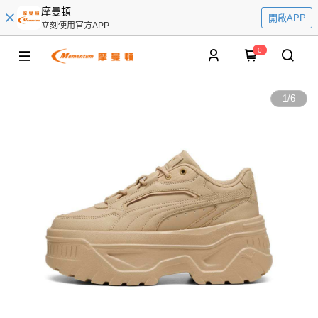
摩曼頓
開啟APP
立刻使用官方APP
0
1
/
6