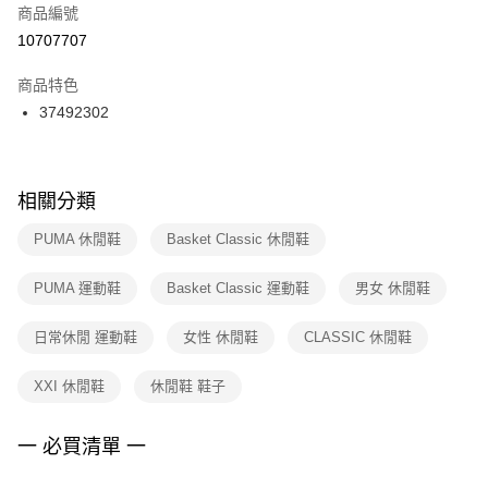
商品編號
宅配
【「AFTEE先享後付」結帳流程】
１．於結帳方式選擇「AFTEE先享後付」後，將跳轉至「AFTEE先享後付」
10707707
每筆NT$100，滿NT$1,500(含以上)免運費
結帳頁面，進行簡訊認證並確認金額後，即可完成結帳。
２．訂單成立數日內，您將收到繳費通知簡訊。
商品特色
３．收到繳費通知簡訊後14天內，點擊此簡訊中的連結，可透過四大超商／
37492302
ATM／網路銀行／等多元方式進行付款，方視為交易完成。
※ 請注意：結帳手續完成當下不需立刻繳費，但若您需要取消訂單，請聯絡
購買商品的店家。未經商家同意取消之訂單仍視為有效，需透過AFTEE先享
後付繳納相關費用。
※ 交易是否成功請以「AFTEE先享後付 」之結帳頁面顯示為準，若有關於
相關分類
是否繳費成功／繳費後需取消欲退款等相關疑問，請聯繫「AFTEE先享後付
客戶支援中心」
https://netprotections.freshdesk.com/support/home
PUMA 休閒鞋
Basket Classic 休閒鞋
【注意事項】
PUMA 運動鞋
Basket Classic 運動鞋
男女 休閒鞋
１．透過由恩沛科技股份有限公司提供之「AFTEE先享後付」服務完成之交
易，需依本服務之必要範圍內提供個人資料，並將交易相關給付款項請求債
權轉讓予恩沛科技股份有限公司。
日常休閒 運動鞋
女性 休閒鞋
CLASSIC 休閒鞋
２．關於個人資料處理事宜，請瀏覽以下網址：
https://aftee.tw/terms/#terms3
XXI 休閒鞋
休閒鞋 鞋子
３．未成年的使用者請事先徵得法定代理人或監護人之同意方可使用
「AFTEE先享後付」，若未經同意申辦者引起之損失，本公司不負相關責
任。
一 必買清單 一
４．使用「AFTEE先享後付」時，將依據個別帳號之用戶狀況，依本公司即
時審查核予不同之上限額度；若仍有額度不足之情形，本公司將視審查結果