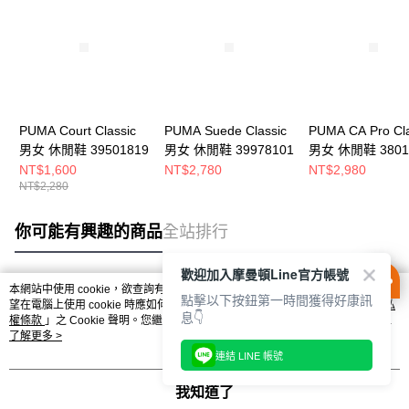
PUMA Court Classic
PUMA Suede Classic
PUMA CA Pro Cla
男女 休閒鞋 39501819
男女 休閒鞋 39978101
男女 休閒鞋 3801
NT$1,600
NT$2,780
NT$2,980
NT$2,280
你可能有興趣的商品
全站排行
歡迎加入摩曼頓Line官方帳號
本網站中使用 cookie，欲查詢有關本網站使用 cookie 方式之詳情，及若您不希
點擊以下按鈕第一時間獲得好康訊
熱門標籤
望在電腦上使用 cookie 時應如何變更電腦的 cookie 設定，請參閱本網站「
隱私
息👇
權條款
」之 Cookie 聲明。您繼續使用本網站即表示您同意本公司得按本網站使
用條款之 Cookie 聲明使用 cookie。
了解更多 >
連結 LINE 帳號
我知道了