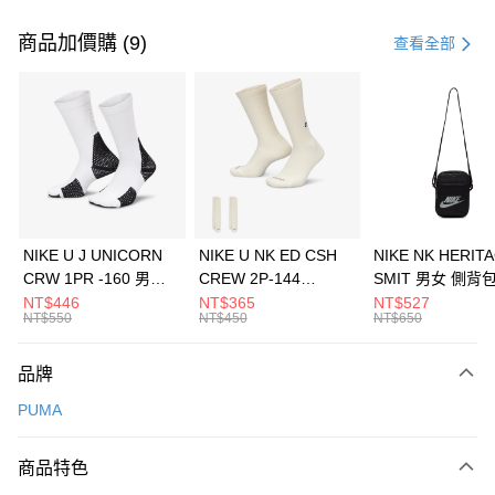
付款方式
信用卡一次付款
商品加價購 (9)
查看全部
信用卡分期付款
3 期 0 利率 每期
NT$993
21家銀行
合作金庫商業銀行
第一商業銀行
LINE Pay
華南商業銀行
彰化商業銀行
Apple Pay
上海商業儲蓄銀行
台北富邦商業銀行
國泰世華商業銀行
兆豐國際商業銀行
悠遊付
臺灣中小企業銀行
台中商業銀行
NIKE U J UNICORN
NIKE U NK ED CSH
NIKE NK HERIT
匯豐（台灣）商業銀行
華泰商業銀行
CRW 1PR -160 男女
CREW 2P-144
SMIT 男女 側背
全盈+PAY
聯邦商業銀行
遠東國際商業銀行
中統襪 FZ3393100
EMBRDY 男女 短統襪
BA5871010
NT$446
NT$365
NT$527
元大商業銀行
永豐商業銀行
NT$550
NT$450
NT$650
AFTEE先享後付
FZ3073133
玉山商業銀行
星展（台灣）商業銀行
相關說明
台新國際商業銀行
中國信託商業銀行
品牌
【關於「AFTEE先享後付」】
台灣樂天信用卡公司
AFTEE先享後付是「在收到商品之後才付款」的支付方式。 讓您購物簡單
運送方式
PUMA
便利好安心！
１．簡單：不需註冊會員、不需綁卡、不需儲值。
7-11取貨(快速到店)
２．便利：只要手機號碼，簡訊認證，即可結帳。
商品特色
每筆NT$100，滿NT$1,500(含以上)免運費
３．安心：先確認商品／服務後，再付款。