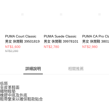
請求用戶進行身份認證。
５．嚴禁一人註冊多個帳號或使用他人資訊註冊。若發現惡意使用之情形，
恩沛科技股份有限公司將有權停止該用戶之使用額度並採取法律行動。
PUMA Court Classic
PUMA Suede Classic
PUMA CA Pro Cla
男女 休閒鞋 39501819
男女 休閒鞋 39978101
男女 休閒鞋 3801
NT$1,600
NT$2,780
NT$2,980
NT$2,280
詳細說明
相關推薦
低筒
全皮革鞋面
織物鞋墊
橡膠中底及外底
鞋帶繫束以確保鞋款貼合