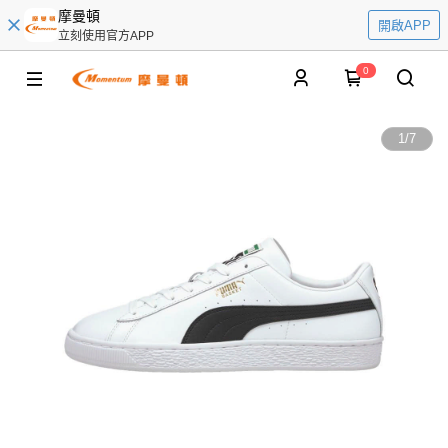
摩曼頓
開啟APP
立刻使用官方APP
0
1
/
7