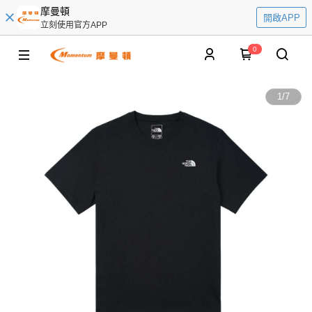
摩曼頓
開啟APP
立刻使用官方APP
0
1
/
7