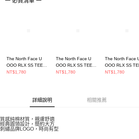
一 必買清單 一
４．使用「AFTEE先享後付」時，將依據個別帳號之用戶狀況，依本公司即
時審查核予不同之上限額度；若仍有額度不足之情形，本公司將視審查結果
請求用戶進行身份認證。
５．嚴禁一人註冊多個帳號或使用他人資訊註冊。若發現惡意使用之情形，
恩沛科技股份有限公司將有權停止該用戶之使用額度並採取法律行動。
The North Face U
The North Face U
The North Face 
OOO RLX SS TEE
OOO RLX SS TEE
OOO RLX SS TE
GRAPHIC 1 - AP 男女
GRAPHIC 1 - AP 男女
GRAPHIC 1 - A
NT$1,780
NT$1,780
NT$1,780
短袖上衣
短袖上衣
短袖上衣
NF0A8M78BI4
NF0A8M78GIY
NF0A8M78KY4
詳細說明
相關推薦
質感純棉材質，親膚舒適
經典圓領設計，簡約大方
刺繡品牌LOGO，時尚有型