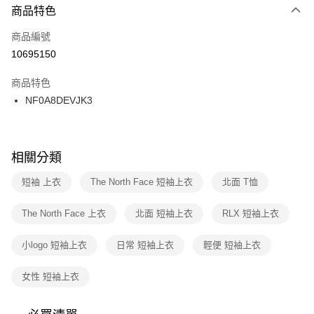
２．便利：只要手機號碼，簡訊認證，即可結帳。
商品特色
每筆NT$100，滿NT$1,500(含以上)免運費
３．安心：先確認商品／服務後，再付款。
商品編號
宅配
【「AFTEE先享後付」結帳流程】
１．於結帳方式選擇「AFTEE先享後付」後，將跳轉至「AFTEE先享後付」
10695150
每筆NT$100，滿NT$1,500(含以上)免運費
結帳頁面，進行簡訊認證並確認金額後，即可完成結帳。
２．訂單成立數日內，您將收到繳費通知簡訊。
商品特色
３．收到繳費通知簡訊後14天內，點擊此簡訊中的連結，可透過四大超商／
NF0A8DEVJK3
ATM／網路銀行／等多元方式進行付款，方視為交易完成。
※ 請注意：結帳手續完成當下不需立刻繳費，但若您需要取消訂單，請聯絡
購買商品的店家。未經商家同意取消之訂單仍視為有效，需透過AFTEE先享
後付繳納相關費用。
※ 交易是否成功請以「AFTEE先享後付 」之結帳頁面顯示為準，若有關於
相關分類
是否繳費成功／繳費後需取消欲退款等相關疑問，請聯繫「AFTEE先享後付
客戶支援中心」
https://netprotections.freshdesk.com/support/home
短袖 上衣
The North Face 短袖上衣
北面 T恤
【注意事項】
The North Face 上衣
北面 短袖上衣
RLX 短袖上衣
１．透過由恩沛科技股份有限公司提供之「AFTEE先享後付」服務完成之交
易，需依本服務之必要範圍內提供個人資料，並將交易相關給付款項請求債
權轉讓予恩沛科技股份有限公司。
小logo 短袖上衣
日常 短袖上衣
輕便 短袖上衣
２．關於個人資料處理事宜，請瀏覽以下網址：
https://aftee.tw/terms/#terms3
女性 短袖上衣
３．未成年的使用者請事先徵得法定代理人或監護人之同意方可使用
「AFTEE先享後付」，若未經同意申辦者引起之損失，本公司不負相關責
任。