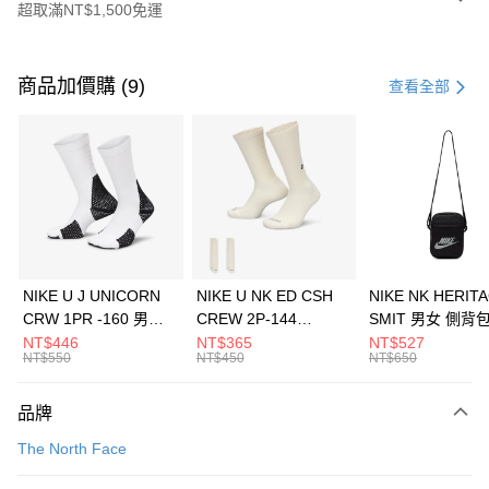
超取滿NT$1,500免運
付款方式
信用卡一次付款
商品加價購 (9)
查看全部
信用卡分期付款
3 期 0 利率 每期
NT$493
21家銀行
合作金庫商業銀行
第一商業銀行
LINE Pay
華南商業銀行
彰化商業銀行
Apple Pay
上海商業儲蓄銀行
台北富邦商業銀行
國泰世華商業銀行
兆豐國際商業銀行
悠遊付
臺灣中小企業銀行
台中商業銀行
NIKE U J UNICORN
NIKE U NK ED CSH
NIKE NK HERIT
匯豐（台灣）商業銀行
華泰商業銀行
CRW 1PR -160 男女
CREW 2P-144
SMIT 男女 側背
全盈+PAY
聯邦商業銀行
遠東國際商業銀行
中統襪 FZ3393100
EMBRDY 男女 短統襪
BA5871010
NT$446
NT$365
NT$527
元大商業銀行
永豐商業銀行
NT$550
NT$450
NT$650
AFTEE先享後付
FZ3073133
玉山商業銀行
星展（台灣）商業銀行
相關說明
台新國際商業銀行
中國信託商業銀行
品牌
【關於「AFTEE先享後付」】
台灣樂天信用卡公司
AFTEE先享後付是「在收到商品之後才付款」的支付方式。 讓您購物簡單
運送方式
The North Face
便利好安心！
１．簡單：不需註冊會員、不需綁卡、不需儲值。
7-11取貨(快速到店)