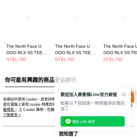
The North Face U
The North Face U
The North Face 
OOO RLX SS TEE
OOO RLX SS TEE
OOO RLX SS TE
GRAPHIC 1 - AP 男女
GRAPHIC 1 - AP 男女
GRAPHIC 1 - A
NT$1,780
NT$1,780
NT$1,780
短袖上衣
短袖上衣
短袖上衣
NF0A8M78BI4
NF0A8M78GIY
NF0A8M78KY4
你可能有興趣的商品
全站排行
歡迎加入摩曼頓Line官方帳號
本網站中使用 cookie，欲查詢有關本網站使用 cookie 方式之詳情，及若您不希
點擊以下按鈕第一時間獲得好康訊
熱門標籤
望在電腦上使用 cookie 時應如何變更電腦的 cookie 設定，請參閱本網站「
隱私
息👇
權條款
」之 Cookie 聲明。您繼續使用本網站即表示您同意本公司得按本網站使
用條款之 Cookie 聲明使用 cookie。
了解更多 >
連結 LINE 帳號
我知道了