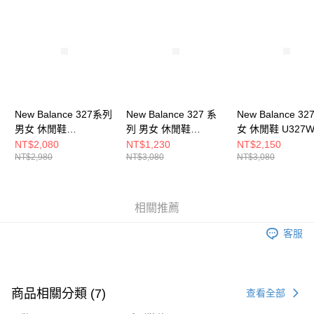
請求用戶進行身份認證。
５．嚴禁一人註冊多個帳號或使用他人資訊註冊。若發現惡意使用之情形，
恩沛科技股份有限公司將有權停止該用戶之使用額度並採取法律行動。
New Balance 327系列
New Balance 327 系
New Balance 32
男女 休閒鞋
列 男女 休閒鞋
女 休閒鞋 U327W
U327SCA-D
U327WRG-D
D
NT$2,080
NT$1,230
NT$2,150
NT$2,980
NT$3,080
NT$3,080
相關推薦
客服
商品相關分類 (7)
查看全部