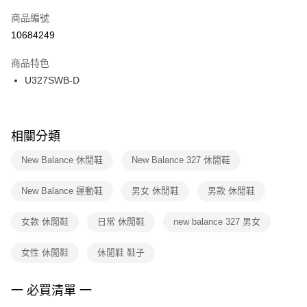
商品編號
宅配
【「AFTEE先享後付」結帳流程】
１．於結帳方式選擇「AFTEE先享後付」後，將跳轉至「AFTEE先享後付」
10684249
每筆NT$100，滿NT$1,500(含以上)免運費
結帳頁面，進行簡訊認證並確認金額後，即可完成結帳。
２．訂單成立數日內，您將收到繳費通知簡訊。
商品特色
付款後門市自取
３．收到繳費通知簡訊後14天內，點擊此簡訊中的連結，可透過四大超商／
U327SWB-D
每筆NT$100，滿NT$1,500(含以上)免運費
ATM／網路銀行／等多元方式進行付款，方視為交易完成。
※ 請注意：結帳手續完成當下不需立刻繳費，但若您需要取消訂單，請聯絡
購買商品的店家。未經商家同意取消之訂單仍視為有效，需透過AFTEE先享
後付繳納相關費用。
※ 交易是否成功請以「AFTEE先享後付 」之結帳頁面顯示為準，若有關於
相關分類
是否繳費成功／繳費後需取消欲退款等相關疑問，請聯繫「AFTEE先享後付
客戶支援中心」
https://netprotections.freshdesk.com/support/home
New Balance 休閒鞋
New Balance 327 休閒鞋
【注意事項】
New Balance 運動鞋
男女 休閒鞋
男款 休閒鞋
１．透過由恩沛科技股份有限公司提供之「AFTEE先享後付」服務完成之交
易，需依本服務之必要範圍內提供個人資料，並將交易相關給付款項請求債
權轉讓予恩沛科技股份有限公司。
女款 休閒鞋
日常 休閒鞋
new balance 327 男女
２．關於個人資料處理事宜，請瀏覽以下網址：
https://aftee.tw/terms/#terms3
女性 休閒鞋
休閒鞋 鞋子
３．未成年的使用者請事先徵得法定代理人或監護人之同意方可使用
「AFTEE先享後付」，若未經同意申辦者引起之損失，本公司不負相關責
任。
一 必買清單 一
４．使用「AFTEE先享後付」時，將依據個別帳號之用戶狀況，依本公司即
時審查核予不同之上限額度；若仍有額度不足之情形，本公司將視審查結果