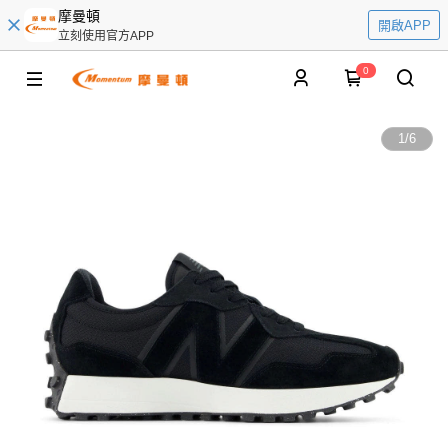
摩曼頓
開啟APP
立刻使用官方APP
0
1
/
6