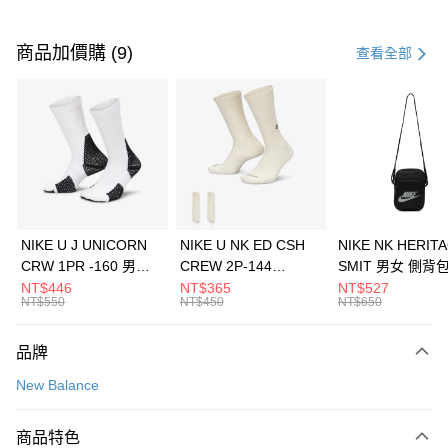
付款方式
信用卡一次付款
商品加價購 (9)
查看全部
信用卡分期付款
3 期 0 利率 每期
NT$993
21家銀行
合作金庫商業銀行
第一商業銀行
LINE Pay
華南商業銀行
彰化商業銀行
Apple Pay
上海商業儲蓄銀行
台北富邦商業銀行
國泰世華商業銀行
兆豐國際商業銀行
悠遊付
臺灣中小企業銀行
台中商業銀行
NIKE U J UNICORN
NIKE U NK ED CSH
NIKE NK HERIT
匯豐（台灣）商業銀行
華泰商業銀行
CRW 1PR -160 男女
CREW 2P-144
SMIT 男女 側背
全盈+PAY
聯邦商業銀行
遠東國際商業銀行
中統襪 FZ3393100
EMBRDY 男女 短統襪
BA5871010
NT$446
NT$365
NT$527
元大商業銀行
永豐商業銀行
NT$550
NT$450
NT$650
AFTEE先享後付
FZ3073133
玉山商業銀行
星展（台灣）商業銀行
相關說明
台新國際商業銀行
中國信託商業銀行
品牌
【關於「AFTEE先享後付」】
台灣樂天信用卡公司
AFTEE先享後付是「在收到商品之後才付款」的支付方式。 讓您購物簡單
運送方式
New Balance
便利好安心！
１．簡單：不需註冊會員、不需綁卡、不需儲值。
7-11取貨(快速到店)
２．便利：只要手機號碼，簡訊認證，即可結帳。
商品特色
每筆NT$100，滿NT$1,500(含以上)免運費
３．安心：先確認商品／服務後，再付款。