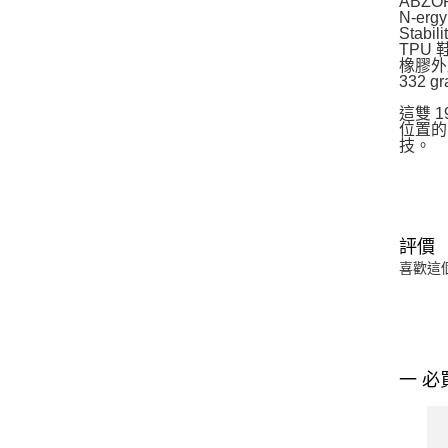
ABZO
N-e
Stab
TPU
橡膠外
332 gr
這雙 1
位置的
技。
評價
喜歡這
一 必