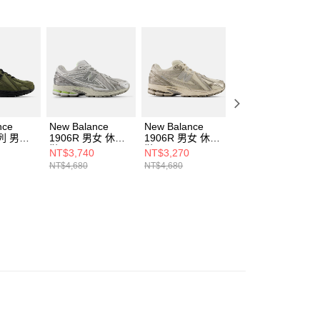
AFTEE先享後付」時，將依據個別帳號之用戶狀況，依本公司
核予不同之上限額度；若仍有額度不足之情形，本公司將視審查
用戶進行身份認證。
一人註冊多個帳號或使用他人資訊註冊。若發現惡意使用之情
科技股份有限公司將有權停止該用戶之使用額度並採取法律行
nce
New Balance
New Balance
New Balance
系列 男女
1906R 男女 休閒
1906R 男女 休閒
1906R 男女 休閒
鞋 U19063NQ-D
鞋 U1906RCN-D
鞋 M1906REE-D
NT$3,740
NT$3,270
NT$3,270
A-D
NT$4,680
NT$4,680
NT$4,680