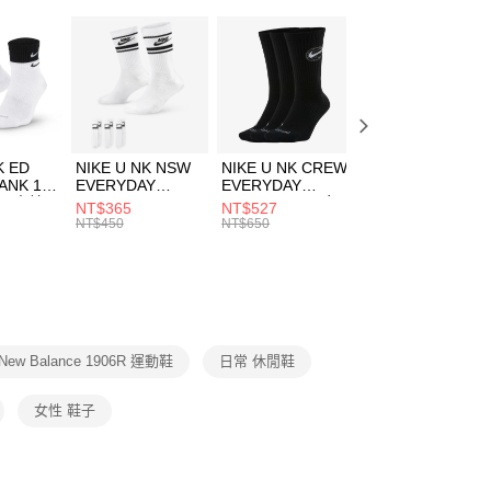
：只要手機號碼，簡訊認證，即可結帳。
New Balance 1906系列
(快速到店)
：先確認商品／服務後，再付款。
00，滿NT$1,500(含以上)免運費
春日輕出走｜休閒鞋 4折起
EE先享後付」結帳流程】
方式選擇「AFTEE先享後付」後，將跳轉至「AFTEE先享後
頁面，進行簡訊認證並確認金額後，即可完成結帳。
00，滿NT$1,500(含以上)免運費
成立數日內，您將收到繳費通知簡訊。
費通知簡訊後14天內，點擊此簡訊中的連結，可透過四大超商
市自取
K ED
NIKE U NK NSW
NIKE U NK CREW
NIKE U NK
網路銀行／等多元方式進行付款，方視為交易完成。
ANK 1P
EVERYDAY
EVERYDAY
EVERYDAY LTW
00，滿NT$1,500(含以上)免運費
：結帳手續完成當下不需立刻繳費，但若您需要取消訂單，請聯
 男 中統
ESSENTIAL CR
BBALL 3PR 男女
ANKLE 3PR 男女
NT$365
NT$527
NT$365
的店家。未經商家同意取消之訂單仍視為有效，需透過AFTEE
8104
男女 短統襪
長統襪
踝襪 SX7677010
NT$450
NT$650
NT$450
繳納相關費用。
DX5089103
DA2123010
否成功請以「AFTEE先享後付 」之結帳頁面顯示為準，若有關於
功／繳費後需取消欲退款等相關疑問，請聯繫「AFTEE先享後
援中心」
https://netprotections.freshdesk.com/support/home
項】
恩沛科技股份有限公司提供之「AFTEE先享後付」服務完成之
New Balance 1906R 運動鞋
日常 休閒鞋
依本服務之必要範圍內提供個人資料，並將交易相關給付款項請
讓予恩沛科技股份有限公司。
個人資料處理事宜，請瀏覽以下網址：
女性 鞋子
ee.tw/terms/#terms3
年的使用者請事先徵得法定代理人或監護人之同意方可使用
E先享後付」，若未經同意申辦者引起之損失，本公司不負相關責