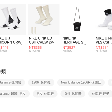
２．便利
經典系列
7-11取貨
３．安心
每筆NT$1
促銷活動
【「AFT
宅配
１．於結帳
付」結帳
每筆NT$1
２．訂單
３．收到繳
付款後門
KE U J
NIKE U NK ED
NIKE NK
NIKE U N
／ATM／
NICORN CRW
CSH CREW 2P-
HERITAGE S
PLS CSH 
每筆NT$1
※ 請注意
R -160 男女 中
144 EMBRDY 男
SMIT 男女 側背包
144 DBL
$446
NT$365
NT$527
NT$284
絡購買商品
襪 FZ3393100
女 短統襪
BA5871010
襪 DH405
$550
NT$450
NT$650
NT$350
先享後付
FZ3073133
※ 交易是
是否繳費成
付客戶支
分類
【注意事
１．透過由
Balance 休閒鞋
1906r 休閒鞋
New Balance 1906R 休閒鞋
交易，需
求債權轉
２．關於
balance 1906r 男女
男女 休閒鞋
女性 休閒鞋
休閒鞋 鞋子
https://aft
３．未成
「AFTE
任。