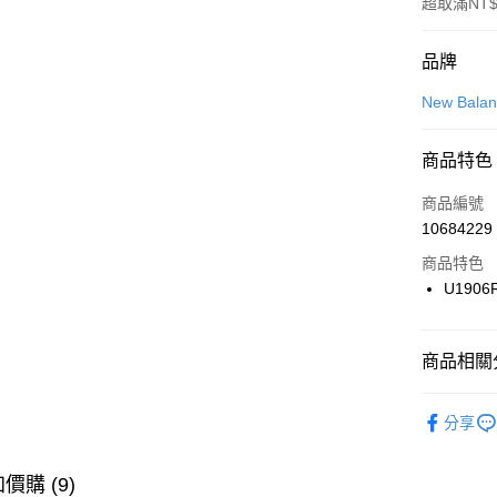
超取滿NT$
付款方式
品牌
信用卡一
New Bala
信用卡分
商品特色
3 期 
商品編號
合作金
LINE Pay
10684229
華南商
Apple Pay
上海商
商品特色
國泰世
U1906
悠遊付
臺灣中
匯豐（
全盈+PAY
聯邦商
商品相關分
元大商
AFTEE先
玉山商
品牌
Ne
相關說明
分享
台新國
【關於「A
男性商品
台灣樂
AFTEE
便利好安
運動類型
運送方式
價購 (9)
１．簡單