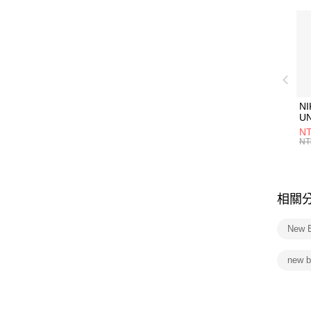
NI
U
1P
NT
統
NT
相關
New 
new 