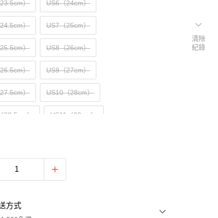
（23.5cm）
US6（24cm）
（24.5cm）
US7（25cm）
清除
紀錄
（25.5cm）
US8（26cm）
（26.5cm）
US9（27cm）
（27.5cm）
US10（28cm）
（28.5cm）
US11（29cm）
30cm）
送方式