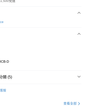
1,500免運
次付款
nce
期付款
0 利率 每期
NT$1,560
21家銀行
庫商業銀行
第一商業銀行
業銀行
彰化商業銀行
業儲蓄銀行
台北富邦商業銀行
華商業銀行
兆豐國際商業銀行
RCB-D
小企業銀行
台中商業銀行
台灣）商業銀行
華泰商業銀行
業銀行
遠東國際商業銀行
類 (5)
業銀行
永豐商業銀行
享後付
業銀行
星展（台灣）商業銀行
w Balance
全系列鞋款
客服
際商業銀行
中國信託商業銀行
FTEE先享後付」】
鞋類
休閒鞋
天信用卡公司
先享後付是「在收到商品之後才付款」的支付方式。 讓您購物簡單
心！
休閒戶外
鞋
查看全部
：不需註冊會員、不需綁卡、不需儲值。