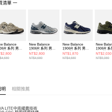
買清單 一
４．使用「
即時審查
結果請求
５．嚴禁
形，恩沛
動。
w Balance
New Balance
New Balance
New Bala
906R 系列 男女
1906R 系列 男女
1906R 系列 男女
1906R 
閒鞋
休閒鞋
休閒鞋
休閒鞋
$2,800
NT$2,800
NT$1,870
NT$2,030
1906RCC-D
U1906RCE-D
M1906REI-D
M1906RW
$4,680
NT$4,680
NT$4,680
NT$5,080
說明
相關推薦
VA LITE中底緩震技術