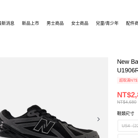
最新消息
新品上市
男士商品
女士商品
兒童/青少年
配件
New B
U1906
超取滿NT$
NT$2,
NT$4,680
鞋類尺寸
US4（2