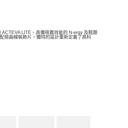
ACTEVA LITE、具備吸震效能的 N-ergy 及鞋跟
鞋面配搭曲線裝飾片，獨特的設計重新定義了高科