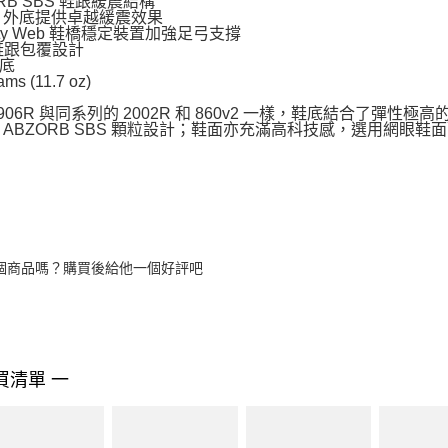
RB SBS 鞋跟緩震結構
rgy 外底提供卓越緩震效果
ility Web 鞋橋穩定裝置加強足弓支撐
 鞋跟包覆設計
底
ams (11.7 oz)
906R 與同系列的 2002R 和 860v2 一樣，鞋底結合了彈性極高的 
 ABZORB SBS 顆粒設計；鞋面亦充滿高科技感，選用網眼
個商品嗎？購買後給他一個好評吧
買清單 一