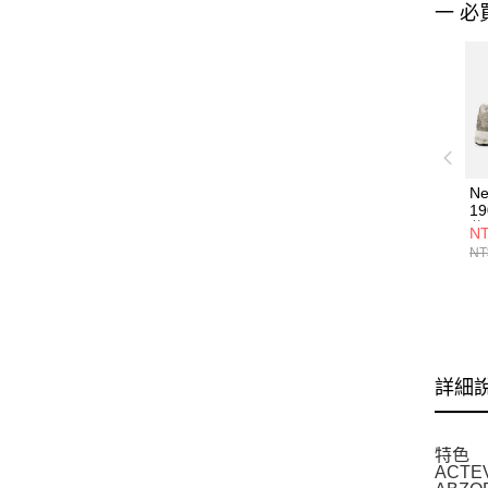
一 必
Ne
1
休
NT
U
NT
詳細
特色
ACTE