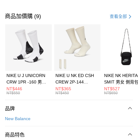
付款方式
信用卡一次付款
商品加價購 (9)
查看全部
信用卡分期付款
3 期 0 利率 每期
NT$893
21家銀行
合作金庫商業銀行
第一商業銀行
LINE Pay
華南商業銀行
彰化商業銀行
Apple Pay
上海商業儲蓄銀行
台北富邦商業銀行
國泰世華商業銀行
兆豐國際商業銀行
悠遊付
臺灣中小企業銀行
台中商業銀行
NIKE U J UNICORN
NIKE U NK ED CSH
NIKE NK HERIT
匯豐（台灣）商業銀行
華泰商業銀行
CRW 1PR -160 男女
CREW 2P-144
SMIT 男女 側背
全盈+PAY
聯邦商業銀行
遠東國際商業銀行
中統襪 FZ3393100
EMBRDY 男女 短統襪
BA5871010
NT$446
NT$365
NT$527
元大商業銀行
永豐商業銀行
NT$550
NT$450
NT$650
AFTEE先享後付
FZ3073133
玉山商業銀行
星展（台灣）商業銀行
相關說明
台新國際商業銀行
中國信託商業銀行
品牌
【關於「AFTEE先享後付」】
台灣樂天信用卡公司
AFTEE先享後付是「在收到商品之後才付款」的支付方式。 讓您購物簡單
運送方式
New Balance
便利好安心！
１．簡單：不需註冊會員、不需綁卡、不需儲值。
7-11取貨(快速到店)
２．便利：只要手機號碼，簡訊認證，即可結帳。
商品特色
每筆NT$100，滿NT$1,500(含以上)免運費
３．安心：先確認商品／服務後，再付款。