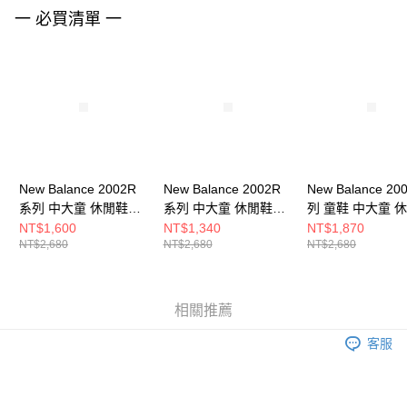
請求用戶進行身份認證。
一 必買清單 一
５．嚴禁一人註冊多個帳號或使用他人資訊註冊。若發現惡意使用之情形，
恩沛科技股份有限公司將有權停止該用戶之使用額度並採取法律行動。
New Balance 2002R
New Balance 2002R
New Balance 20
系列 中大童 休閒鞋
系列 中大童 休閒鞋
列 童鞋 中大童 
PV2002CC-W
PV2002KA-W
PV2002U-W
NT$1,600
NT$1,340
NT$1,870
NT$2,680
NT$2,680
NT$2,680
相關推薦
客服