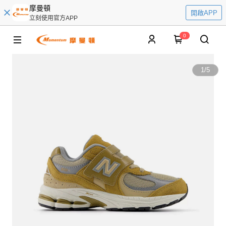
摩曼頓
開啟APP
立刻使用官方APP
0
1
/
5