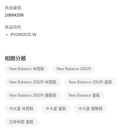
商品編號
宅配
【「AFTEE先享後付」結帳流程】
１．於結帳方式選擇「AFTEE先享後付」後，將跳轉至「AFTEE先享後付」
10684208
每筆NT$100，滿NT$1,500(含以上)免運費
結帳頁面，進行簡訊認證並確認金額後，即可完成結帳。
２．訂單成立數日內，您將收到繳費通知簡訊。
商品特色
付款後門市自取
３．收到繳費通知簡訊後14天內，點擊此簡訊中的連結，可透過四大超商／
PV2002CE-W
每筆NT$100，滿NT$1,500(含以上)免運費
ATM／網路銀行／等多元方式進行付款，方視為交易完成。
※ 請注意：結帳手續完成當下不需立刻繳費，但若您需要取消訂單，請聯絡
購買商品的店家。未經商家同意取消之訂單仍視為有效，需透過AFTEE先享
後付繳納相關費用。
※ 交易是否成功請以「AFTEE先享後付 」之結帳頁面顯示為準，若有關於
相關分類
是否繳費成功／繳費後需取消欲退款等相關疑問，請聯繫「AFTEE先享後付
客戶支援中心」
https://netprotections.freshdesk.com/support/home
New Balance 休閒鞋
New Balance 2002R
【注意事項】
New Balance 2002R 休閒鞋
New Balance 2002R 童鞋
１．透過由恩沛科技股份有限公司提供之「AFTEE先享後付」服務完成之交
易，需依本服務之必要範圍內提供個人資料，並將交易相關給付款項請求債
權轉讓予恩沛科技股份有限公司。
New Balance 2002R 運動鞋
New Balance 童鞋
２．關於個人資料處理事宜，請瀏覽以下網址：
https://aftee.tw/terms/#terms3
中大童 休閒鞋
中大童 童鞋
中大童 運動鞋
３．未成年的使用者請事先徵得法定代理人或監護人之同意方可使用
「AFTEE先享後付」，若未經同意申辦者引起之損失，本公司不負相關責
任。
日常休閒 童鞋
４．使用「AFTEE先享後付」時，將依據個別帳號之用戶狀況，依本公司即
時審查核予不同之上限額度；若仍有額度不足之情形，本公司將視審查結果