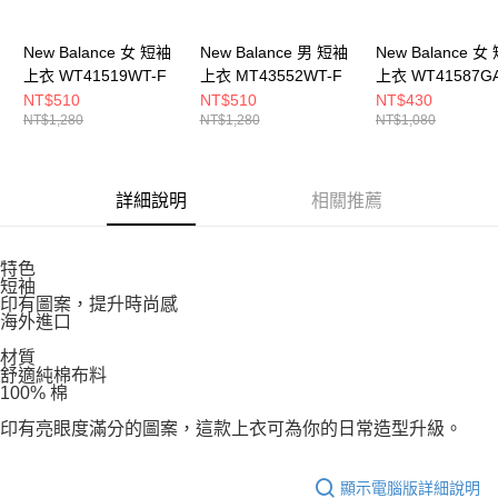
５．嚴禁一人註冊多個帳號或使用他人資訊註冊。若發現惡意使用之情形，
恩沛科技股份有限公司將有權停止該用戶之使用額度並採取法律行動。
New Balance 女 短袖
New Balance 男 短袖
New Balance 女
上衣 WT41519WT-F
上衣 MT43552WT-F
上衣 WT41587GA
NT$510
NT$510
NT$430
NT$1,280
NT$1,280
NT$1,080
詳細說明
相關推薦
特色
短袖
印有圖案，提升時尚感
海外進口
材質
舒適純棉布料
100% 棉
印有亮眼度滿分的圖案，這款上衣可為你的日常造型升級。
顯示電腦版詳細說明