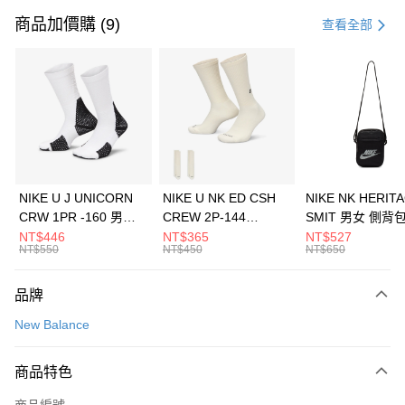
信用卡一次付款
商品加價購 (9)
查看全部
信用卡分期付款
3 期 0 利率 每期
NT$426
21家銀行
合作金庫商業銀行
第一商業銀行
LINE Pay
華南商業銀行
彰化商業銀行
Apple Pay
上海商業儲蓄銀行
台北富邦商業銀行
國泰世華商業銀行
兆豐國際商業銀行
悠遊付
臺灣中小企業銀行
台中商業銀行
NIKE U J UNICORN
NIKE U NK ED CSH
NIKE NK HERIT
匯豐（台灣）商業銀行
華泰商業銀行
CRW 1PR -160 男女
CREW 2P-144
SMIT 男女 側背
全盈+PAY
聯邦商業銀行
遠東國際商業銀行
中統襪 FZ3393100
EMBRDY 男女 短統襪
BA5871010
NT$446
NT$365
NT$527
元大商業銀行
永豐商業銀行
NT$550
NT$450
NT$650
AFTEE先享後付
FZ3073133
玉山商業銀行
星展（台灣）商業銀行
相關說明
台新國際商業銀行
中國信託商業銀行
品牌
【關於「AFTEE先享後付」】
台灣樂天信用卡公司
AFTEE先享後付是「在收到商品之後才付款」的支付方式。 讓您購物簡單
運送方式
New Balance
便利好安心！
１．簡單：不需註冊會員、不需綁卡、不需儲值。
7-11取貨(快速到店)
２．便利：只要手機號碼，簡訊認證，即可結帳。
商品特色
每筆NT$100，滿NT$1,500(含以上)免運費
３．安心：先確認商品／服務後，再付款。
商品編號