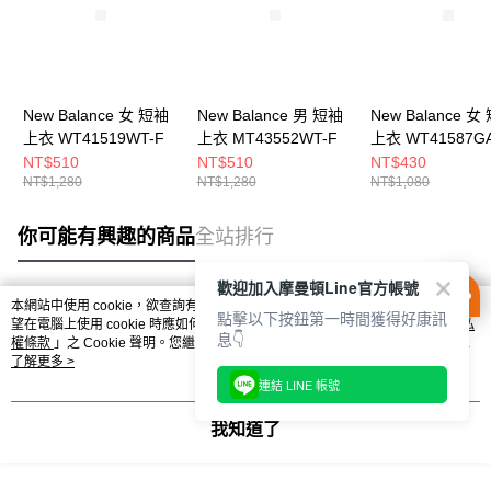
New Balance 女 短袖
New Balance 男 短袖
New Balance 女
上衣 WT41519WT-F
上衣 MT43552WT-F
上衣 WT41587GA
NT$510
NT$510
NT$430
NT$1,280
NT$1,280
NT$1,080
你可能有興趣的商品
全站排行
歡迎加入摩曼頓Line官方帳號
本網站中使用 cookie，欲查詢有關本網站使用 cookie 方式之詳情，及若您不希
點擊以下按鈕第一時間獲得好康訊
熱門標籤
望在電腦上使用 cookie 時應如何變更電腦的 cookie 設定，請參閱本網站「
隱私
息👇
權條款
」之 Cookie 聲明。您繼續使用本網站即表示您同意本公司得按本網站使
用條款之 Cookie 聲明使用 cookie。
了解更多 >
連結 LINE 帳號
我知道了