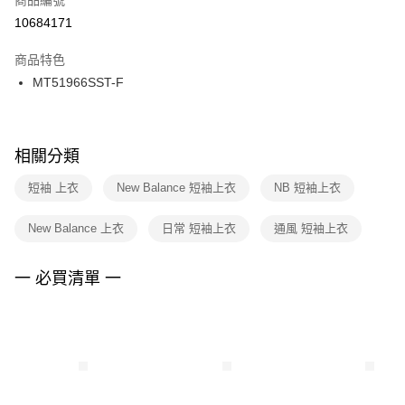
宅配
【「AFTEE先享後付」結帳流程】
１．於結帳方式選擇「AFTEE先享後付」後，將跳轉至「AFTEE先享後付」
10684171
每筆NT$100，滿NT$1,500(含以上)免運費
結帳頁面，進行簡訊認證並確認金額後，即可完成結帳。
２．訂單成立數日內，您將收到繳費通知簡訊。
商品特色
付款後門市自取
３．收到繳費通知簡訊後14天內，點擊此簡訊中的連結，可透過四大超商／
MT51966SST-F
每筆NT$100，滿NT$1,500(含以上)免運費
ATM／網路銀行／等多元方式進行付款，方視為交易完成。
※ 請注意：結帳手續完成當下不需立刻繳費，但若您需要取消訂單，請聯絡
購買商品的店家。未經商家同意取消之訂單仍視為有效，需透過AFTEE先享
後付繳納相關費用。
※ 交易是否成功請以「AFTEE先享後付 」之結帳頁面顯示為準，若有關於
相關分類
是否繳費成功／繳費後需取消欲退款等相關疑問，請聯繫「AFTEE先享後付
客戶支援中心」
https://netprotections.freshdesk.com/support/home
短袖 上衣
New Balance 短袖上衣
NB 短袖上衣
【注意事項】
New Balance 上衣
日常 短袖上衣
通風 短袖上衣
１．透過由恩沛科技股份有限公司提供之「AFTEE先享後付」服務完成之交
易，需依本服務之必要範圍內提供個人資料，並將交易相關給付款項請求債
權轉讓予恩沛科技股份有限公司。
一 必買清單 一
２．關於個人資料處理事宜，請瀏覽以下網址：
https://aftee.tw/terms/#terms3
３．未成年的使用者請事先徵得法定代理人或監護人之同意方可使用
「AFTEE先享後付」，若未經同意申辦者引起之損失，本公司不負相關責
任。
４．使用「AFTEE先享後付」時，將依據個別帳號之用戶狀況，依本公司即
時審查核予不同之上限額度；若仍有額度不足之情形，本公司將視審查結果
請求用戶進行身份認證。