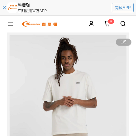
摩曼頓
開啟APP
立刻使用官方APP
0
1
/
5