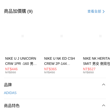
付款方式
信用卡一次付款
商品加價購 (9)
查看全部
信用卡分期付款
3 期 0 利率 每期
NT$1,230
21家銀行
合作金庫商業銀行
第一商業銀行
LINE Pay
華南商業銀行
彰化商業銀行
Apple Pay
上海商業儲蓄銀行
台北富邦商業銀行
國泰世華商業銀行
兆豐國際商業銀行
悠遊付
臺灣中小企業銀行
台中商業銀行
NIKE U J UNICORN
NIKE U NK ED CSH
NIKE NK HERIT
匯豐（台灣）商業銀行
華泰商業銀行
CRW 1PR -160 男女
CREW 2P-144
SMIT 男女 側背
全盈+PAY
聯邦商業銀行
遠東國際商業銀行
中統襪 FZ3393100
EMBRDY 男女 短統襪
BA5871010
NT$446
NT$365
NT$527
元大商業銀行
永豐商業銀行
NT$550
NT$450
NT$650
AFTEE先享後付
FZ3073133
玉山商業銀行
星展（台灣）商業銀行
相關說明
台新國際商業銀行
中國信託商業銀行
品牌
【關於「AFTEE先享後付」】
台灣樂天信用卡公司
AFTEE先享後付是「在收到商品之後才付款」的支付方式。 讓您購物簡單
運送方式
ADIDAS
便利好安心！
１．簡單：不需註冊會員、不需綁卡、不需儲值。
7-11取貨(快速到店)
２．便利：只要手機號碼，簡訊認證，即可結帳。
商品特色
每筆NT$100，滿NT$1,500(含以上)免運費
３．安心：先確認商品／服務後，再付款。