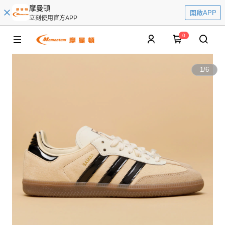
摩曼頓
開啟APP
立刻使用官方APP
0
1
/
6