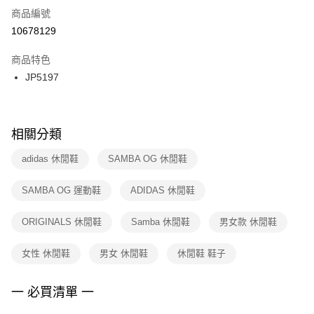
商品編號
宅配
【「AFTEE先享後付」結帳流程】
１．於結帳方式選擇「AFTEE先享後付」後，將跳轉至「AFTEE先享後付」
10678129
每筆NT$100，滿NT$1,500(含以上)免運費
結帳頁面，進行簡訊認證並確認金額後，即可完成結帳。
２．訂單成立數日內，您將收到繳費通知簡訊。
商品特色
付款後門市自取
３．收到繳費通知簡訊後14天內，點擊此簡訊中的連結，可透過四大超商／
JP5197
每筆NT$100，滿NT$1,500(含以上)免運費
ATM／網路銀行／等多元方式進行付款，方視為交易完成。
※ 請注意：結帳手續完成當下不需立刻繳費，但若您需要取消訂單，請聯絡
購買商品的店家。未經商家同意取消之訂單仍視為有效，需透過AFTEE先享
後付繳納相關費用。
※ 交易是否成功請以「AFTEE先享後付 」之結帳頁面顯示為準，若有關於
相關分類
是否繳費成功／繳費後需取消欲退款等相關疑問，請聯繫「AFTEE先享後付
客戶支援中心」
https://netprotections.freshdesk.com/support/home
adidas 休閒鞋
SAMBA OG 休閒鞋
【注意事項】
SAMBA OG 運動鞋
ADIDAS 休閒鞋
１．透過由恩沛科技股份有限公司提供之「AFTEE先享後付」服務完成之交
易，需依本服務之必要範圍內提供個人資料，並將交易相關給付款項請求債
權轉讓予恩沛科技股份有限公司。
ORIGINALS 休閒鞋
Samba 休閒鞋
男女款 休閒鞋
２．關於個人資料處理事宜，請瀏覽以下網址：
https://aftee.tw/terms/#terms3
女性 休閒鞋
男女 休閒鞋
休閒鞋 鞋子
３．未成年的使用者請事先徵得法定代理人或監護人之同意方可使用
「AFTEE先享後付」，若未經同意申辦者引起之損失，本公司不負相關責
任。
一 必買清單 一
４．使用「AFTEE先享後付」時，將依據個別帳號之用戶狀況，依本公司即
時審查核予不同之上限額度；若仍有額度不足之情形，本公司將視審查結果