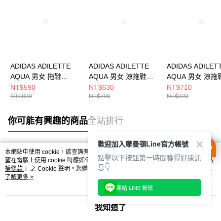
ADIDAS ADILETTE
ADIDAS ADILETTE
ADIDAS ADILET
AQUA 男女 拖鞋
AQUA 男女 涼拖鞋
AQUA 男女 涼拖
IF7374
F35538
JQ4719
NT$590
NT$630
NT$710
NT$890
NT$790
NT$890
你可能有興趣的商品
全站排行
歡迎加入摩曼頓Line官方帳號
本網站中使用 cookie，欲查詢有關本網站使用 cookie 方式之詳情，及若您不希
點擊以下按鈕第一時間獲得好康訊
熱門標籤
望在電腦上使用 cookie 時應如何變更電腦的 cookie 設定，請參閱本網站「
隱私
息👇
權條款
」之 Cookie 聲明。您繼續使用本網站即表示您同意本公司得按本網站使
用條款之 Cookie 聲明使用 cookie。
了解更多 >
連結 LINE 帳號
我知道了