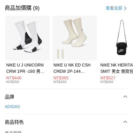
信用卡一次付款
商品加價購 (9)
查看全部
信用卡分期付款
3 期 0 利率 每期
NT$263
21家銀行
合作金庫商業銀行
第一商業銀行
LINE Pay
華南商業銀行
彰化商業銀行
Apple Pay
上海商業儲蓄銀行
台北富邦商業銀行
國泰世華商業銀行
兆豐國際商業銀行
悠遊付
臺灣中小企業銀行
台中商業銀行
NIKE U J UNICORN
NIKE U NK ED CSH
NIKE NK HERIT
匯豐（台灣）商業銀行
華泰商業銀行
CRW 1PR -160 男女
CREW 2P-144
SMIT 男女 側背
全盈+PAY
聯邦商業銀行
遠東國際商業銀行
中統襪 FZ3393100
EMBRDY 男女 短統襪
BA5871010
NT$446
NT$365
NT$527
元大商業銀行
永豐商業銀行
NT$550
NT$450
NT$650
AFTEE先享後付
FZ3073133
玉山商業銀行
星展（台灣）商業銀行
相關說明
台新國際商業銀行
中國信託商業銀行
品牌
【關於「AFTEE先享後付」】
台灣樂天信用卡公司
AFTEE先享後付是「在收到商品之後才付款」的支付方式。 讓您購物簡單
運送方式
ADIDAS
便利好安心！
１．簡單：不需註冊會員、不需綁卡、不需儲值。
7-11取貨(快速到店)
２．便利：只要手機號碼，簡訊認證，即可結帳。
商品特色
每筆NT$100，滿NT$1,500(含以上)免運費
３．安心：先確認商品／服務後，再付款。
商品編號