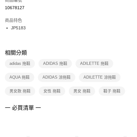
宅配
【「AFTEE先享後付」結帳流程】
１．於結帳方式選擇「AFTEE先享後付」後，將跳轉至「AFTEE先享後付」
10678127
每筆NT$100，滿NT$1,500(含以上)免運費
結帳頁面，進行簡訊認證並確認金額後，即可完成結帳。
２．訂單成立數日內，您將收到繳費通知簡訊。
商品特色
付款後門市自取
３．收到繳費通知簡訊後14天內，點擊此簡訊中的連結，可透過四大超商／
JP5183
每筆NT$100，滿NT$1,500(含以上)免運費
ATM／網路銀行／等多元方式進行付款，方視為交易完成。
※ 請注意：結帳手續完成當下不需立刻繳費，但若您需要取消訂單，請聯絡
購買商品的店家。未經商家同意取消之訂單仍視為有效，需透過AFTEE先享
後付繳納相關費用。
※ 交易是否成功請以「AFTEE先享後付 」之結帳頁面顯示為準，若有關於
相關分類
是否繳費成功／繳費後需取消欲退款等相關疑問，請聯繫「AFTEE先享後付
客戶支援中心」
https://netprotections.freshdesk.com/support/home
adidas 拖鞋
ADIDAS 拖鞋
ADILETTE 拖鞋
【注意事項】
AQUA 拖鞋
ADIDAS 涼拖鞋
ADILETTE 涼拖鞋
１．透過由恩沛科技股份有限公司提供之「AFTEE先享後付」服務完成之交
易，需依本服務之必要範圍內提供個人資料，並將交易相關給付款項請求債
權轉讓予恩沛科技股份有限公司。
男女款 拖鞋
女性 拖鞋
男女 拖鞋
鞋子 拖鞋
２．關於個人資料處理事宜，請瀏覽以下網址：
https://aftee.tw/terms/#terms3
３．未成年的使用者請事先徵得法定代理人或監護人之同意方可使用
一 必買清單 一
「AFTEE先享後付」，若未經同意申辦者引起之損失，本公司不負相關責
任。
４．使用「AFTEE先享後付」時，將依據個別帳號之用戶狀況，依本公司即
時審查核予不同之上限額度；若仍有額度不足之情形，本公司將視審查結果
請求用戶進行身份認證。