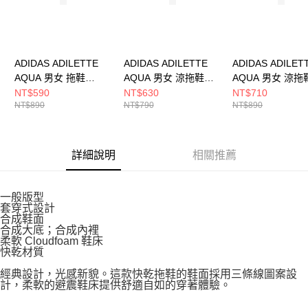
５．嚴禁一人註冊多個帳號或使用他人資訊註冊。若發現惡意使用之情形，
恩沛科技股份有限公司將有權停止該用戶之使用額度並採取法律行動。
ADIDAS ADILETTE
ADIDAS ADILETTE
ADIDAS ADILET
AQUA 男女 拖鞋
AQUA 男女 涼拖鞋
AQUA 男女 涼拖
IF7374
F35538
JQ4719
NT$590
NT$630
NT$710
NT$890
NT$790
NT$890
詳細說明
相關推薦
一般版型
套穿式設計
合成鞋面
合成大底；合成內裡
柔軟 Cloudfoam 鞋床
快乾材質
經典設計，光感新貌。這款快乾拖鞋的鞋面採用三條線圖案設
計，柔軟的避震鞋床提供舒適自如的穿著體驗。