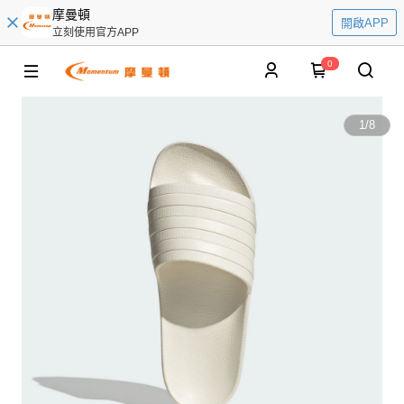
摩曼頓
開啟APP
立刻使用官方APP
0
1
/
8