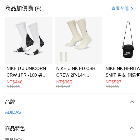
信用卡一次付款
商品加價購 (9)
查看全部
信用卡分期付款
3 期 0 利率 每期
NT$896
21家銀行
合作金庫商業銀行
第一商業銀行
LINE Pay
華南商業銀行
彰化商業銀行
Apple Pay
上海商業儲蓄銀行
台北富邦商業銀行
國泰世華商業銀行
兆豐國際商業銀行
悠遊付
臺灣中小企業銀行
台中商業銀行
NIKE U J UNICORN
NIKE U NK ED CSH
NIKE NK HERIT
匯豐（台灣）商業銀行
華泰商業銀行
CRW 1PR -160 男女
CREW 2P-144
SMIT 男女 側背
全盈+PAY
聯邦商業銀行
遠東國際商業銀行
中統襪 FZ3393100
EMBRDY 男女 短統襪
BA5871010
NT$446
NT$365
NT$527
元大商業銀行
永豐商業銀行
NT$550
NT$450
NT$650
AFTEE先享後付
FZ3073133
玉山商業銀行
星展（台灣）商業銀行
相關說明
台新國際商業銀行
中國信託商業銀行
品牌
【關於「AFTEE先享後付」】
台灣樂天信用卡公司
AFTEE先享後付是「在收到商品之後才付款」的支付方式。 讓您購物簡單
運送方式
ADIDAS
便利好安心！
１．簡單：不需註冊會員、不需綁卡、不需儲值。
7-11取貨(快速到店)
２．便利：只要手機號碼，簡訊認證，即可結帳。
商品特色
每筆NT$100，滿NT$1,500(含以上)免運費
３．安心：先確認商品／服務後，再付款。
商品編號