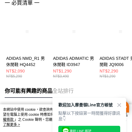
一 必買清單 一
ADIDAS NMD_R1 男
ADIDAS ADIMATIC 男
ADIDAS STADT
休閒鞋 HQ4452
休閒鞋 ID3947
閒鞋 JQ9006
NT$2,090
NT$1,290
NT$2,290
NT$5,290
NT$3,490
NT$3,290
你可能有興趣的商品
全站排行
歡迎加入摩曼頓Line官方帳號
本網站中使用 cookie，欲查詢有關本網站使用 cookie 方式之詳情，及若您不希
點擊以下按鈕第一時間獲得好康訊
熱門標籤
望在電腦上使用 cookie 時應如何變更電腦的 cookie 設定，請參閱本網站「
隱私
息👇
權條款
」之 Cookie 聲明。您繼續使用本網站即表示您同意本公司得按本網站使
用條款之 Cookie 聲明使用 cookie。
了解更多 >
連結 LINE 帳號