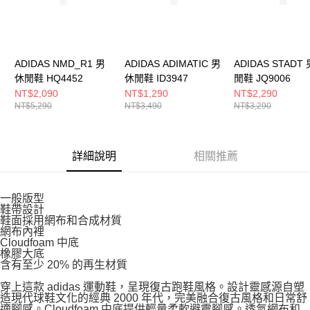
５．嚴禁一人註冊多個帳號或使用他人資訊註冊。若發現惡意使用之情形，
恩沛科技股份有限公司將有權停止該用戶之使用額度並採取法律行動。
ADIDAS NMD_R1 男
ADIDAS ADIMATIC 男
ADIDAS STADT
休閒鞋 HQ4452
休閒鞋 ID3947
閒鞋 JQ9006
NT$2,090
NT$1,290
NT$2,290
NT$5,290
NT$3,490
NT$3,290
詳細說明
相關推薦
一般版型
鞋帶設計
鞋面採用網布和合成材質
網布內裡
Cloudfoam 中底
橡膠大底
含有至少 20% 的再生材質
穿上這款 adidas 運動鞋，呈現復古跑鞋風格。設計靈感源自塑
造現代球鞋文化的經典 2000 年代，完美融合復古風格和日常舒
適腳感。Cloudfoam 中底提供輕量柔軟避震腳感。透氣網布和