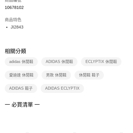
宅配
【「AFTEE先享後付」結帳流程】
１．於結帳方式選擇「AFTEE先享後付」後，將跳轉至「AFTEE先享後付」
10678102
每筆NT$100，滿NT$1,500(含以上)免運費
結帳頁面，進行簡訊認證並確認金額後，即可完成結帳。
２．訂單成立數日內，您將收到繳費通知簡訊。
商品特色
付款後門市自取
３．收到繳費通知簡訊後14天內，點擊此簡訊中的連結，可透過四大超商／
JI2843
每筆NT$100，滿NT$1,500(含以上)免運費
ATM／網路銀行／等多元方式進行付款，方視為交易完成。
※ 請注意：結帳手續完成當下不需立刻繳費，但若您需要取消訂單，請聯絡
購買商品的店家。未經商家同意取消之訂單仍視為有效，需透過AFTEE先享
後付繳納相關費用。
※ 交易是否成功請以「AFTEE先享後付 」之結帳頁面顯示為準，若有關於
相關分類
是否繳費成功／繳費後需取消欲退款等相關疑問，請聯繫「AFTEE先享後付
客戶支援中心」
https://netprotections.freshdesk.com/support/home
adidas 休閒鞋
ADIDAS 休閒鞋
ECLYPTIX 休閒鞋
【注意事項】
愛迪達 休閒鞋
男款 休閒鞋
休閒鞋 鞋子
１．透過由恩沛科技股份有限公司提供之「AFTEE先享後付」服務完成之交
易，需依本服務之必要範圍內提供個人資料，並將交易相關給付款項請求債
權轉讓予恩沛科技股份有限公司。
ADIDAS 鞋子
ADIDAS ECLYPTIX
２．關於個人資料處理事宜，請瀏覽以下網址：
https://aftee.tw/terms/#terms3
３．未成年的使用者請事先徵得法定代理人或監護人之同意方可使用
一 必買清單 一
「AFTEE先享後付」，若未經同意申辦者引起之損失，本公司不負相關責
任。
４．使用「AFTEE先享後付」時，將依據個別帳號之用戶狀況，依本公司即
時審查核予不同之上限額度；若仍有額度不足之情形，本公司將視審查結果
請求用戶進行身份認證。